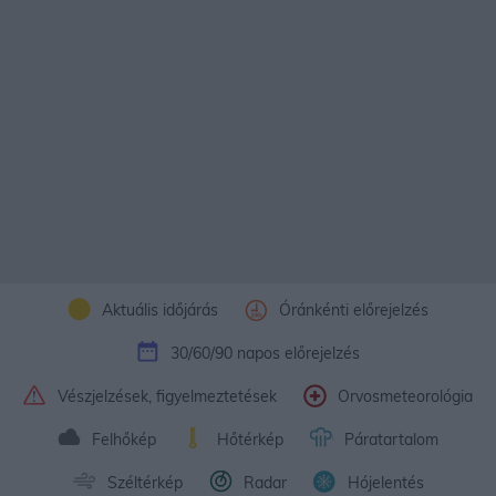
Aktuális időjárás
Óránkénti előrejelzés
30/60/90 napos előrejelzés
Vészjelzések, figyelmeztetések
Orvosmeteorológia
Felhőkép
Hőtérkép
Páratartalom
Széltérkép
Radar
Hójelentés