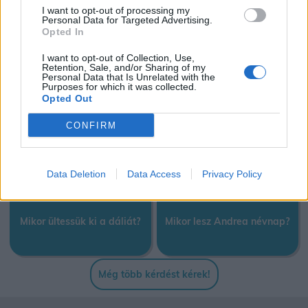
ban?
I want to opt-out of processing my
Personal Data for Targeted Advertising.
Opted In
I want to opt-out of Collection, Use,
Mikor lesz a BL döntő 2026-
Mikor lesznek hosszú
Retention, Sale, and/or Sharing of my
Personal Data that Is Unrelated with the
ban?
hétvégék 2026-ben?
Purposes for which it was collected.
Opted Out
CONFIRM
Mikor lesz húsvéthétfő 2026-
Mikor lesz a nyári szünet
ban?
2026-ben?
Data Deletion
Data Access
Privacy Policy
Mikor ültessük ki a dáliát?
Mikor lesz Andrea névnap?
Még több kérdést kérek!