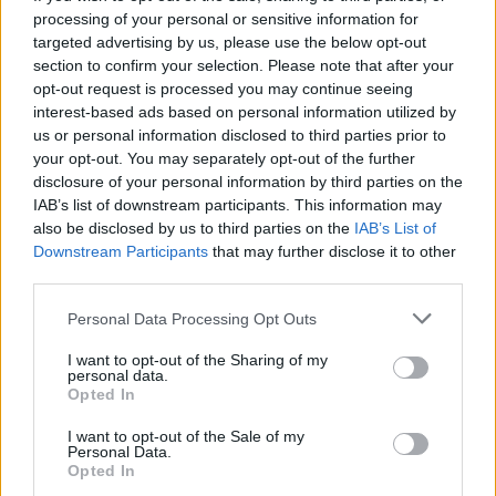
Mikor ültessük ki a málnát?
processing of your personal or sensitive information for
vagy páratlan hét van?
targeted advertising by us, please use the below opt-out
section to confirm your selection. Please note that after your
opt-out request is processed you may continue seeing
interest-based ads based on personal information utilized by
Mikor lesz a 2026-os EL
Mikor van Zsolt névnap?
us or personal information disclosed to third parties prior to
döntő?
your opt-out. You may separately opt-out of the further
disclosure of your personal information by third parties on the
IAB’s list of downstream participants. This information may
also be disclosed by us to third parties on the
IAB’s List of
Mikor tegyem fel a nyári
Mikor lesz a téli napforduló
Downstream Participants
that may further disclose it to other
gumit?
2026-ban?
third parties.
Personal Data Processing Opt Outs
Mikor lesz a következő téli
Mikor van anyák napja
I want to opt-out of the Sharing of my
personal data.
olimpia?
2026-ban?
Opted In
I want to opt-out of the Sale of my
Personal Data.
Opted In
Mikor lesz gyereknap 2026-
Mikor ültessük ki a jácintot?