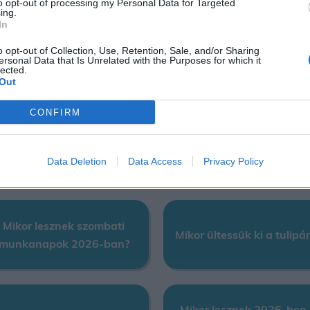
to opt-out of processing my Personal Data for Targeted
ing.
In
o opt-out of Collection, Use, Retention, Sale, and/or Sharing
ikor lesznek munkaszüneti
Mikor lesz Magyarországr
ersonal Data that Is Unrelated with the Purposes for which it
lected.
(ünnep) napok 2026-ban?
látható holdfogyatkozás
Out
CONFIRM
ikor ültessük ki a primulát
Mikor lesz torkos csütört
(kankalint)?
2026-ban?
Data Deletion
Data Access
Privacy Policy
Mikor lesznek szombati
Mikor ültessük ki a tulipá
munkanapok 2026-ban?
Mikor lesznek 2026-ben