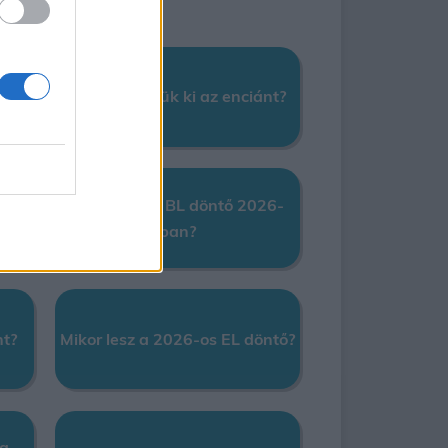
ól
Mikor ültessük ki az enciánt?
?
ök
Mikor lesz a BL döntő 2026-
ban?
nt?
Mikor lesz a 2026-os EL döntő?
 a