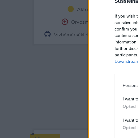
Süssfelna
Aktuális időjárás
Ór
If you wish 
Orvosmeteorológia
Fe
sensitive in
confirm you
Vízhőmérséklet
Holdnaptár
continue se
information 
further disc
participants
Downstream 
Persona
I want t
Opted 
I want t
Opted 