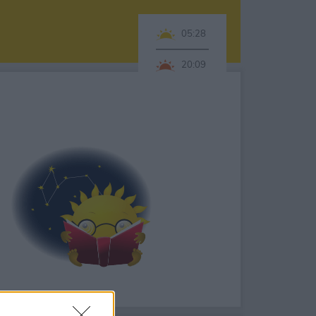
05:28
20:09