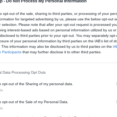
p -
Do Not Process My Personal Information
ánkénti előrejelzés
30/60/90 napos előrejelzés
to opt-out of the sale, sharing to third parties, or processing of your per
lhőkép
Hőtérkép
Páratartalom
Széltérk
formation for targeted advertising by us, please use the below opt-out s
r selection. Please note that after your opt-out request is processed y
Receptek
Pollenjelentés
Mikor?
Lé
eing interest-based ads based on personal information utilized by us or
disclosed to third parties prior to your opt-out. You may separately opt-
losure of your personal information by third parties on the IAB’s list of
. This information may also be disclosed by us to third parties on the
IA
Participants
that may further disclose it to other third parties.
l Data Processing Opt Outs
o opt-out of the Sharing of my personal data.
In
o opt-out of the Sale of my Personal Data.
In