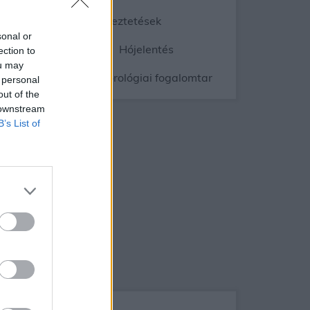
Vészjelzések, figyelmeztetések
sonal or
ép
Radar
Hójelentés
ection to
ou may
gnyomás
Meteorológiai fogalomtar
 personal
out of the
 downstream
B’s List of