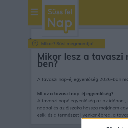
sussfelnap.hu
időjárás
Mikor? Süsi megmondja!
Mikor lesz a tavaszi
ben?
A tavaszi nap-éj egyenlőség 2026-ban
má
MI az a tavaszi nap-éj egyenlőség?
A tavaszi napéjegyenlőség az az időpont, 
nappal és az éjszaka hossza majdnem egy
esik, és a természet ilyenkor ébred, a tavas