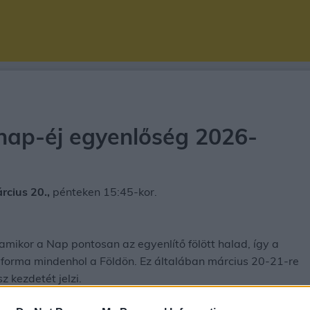
 nap-éj egyenlőség 2026-
rcius 20.,
pénteken 15:45-kor.
amikor a Nap pontosan az egyenlítő fölött halad, így a
forma mindenhol a Földön. Ez általában március 20-21-re
z kezdetét jelzi.