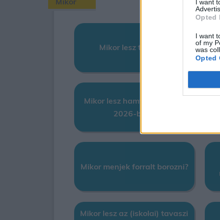
Mikor
I want 
Advertis
Opted 
I want t
M
of my P
Mikor lesz telihold?
was col
Opted 
Mikor lesz hamvazó szerda
M
2026-ban?
Mikor menjek forralt borozni?
Mikor lesz az (iskolai) tavaszi