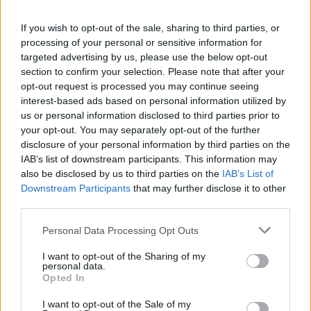
Mikor
If you wish to opt-out of the sale, sharing to third parties, or
processing of your personal or sensitive information for
targeted advertising by us, please use the below opt-out
Mikor lesz karácsony 2026-
Mikor lesz a következő foci
section to confirm your selection. Please note that after your
ban?
VB?
opt-out request is processed you may continue seeing
interest-based ads based on personal information utilized by
us or personal information disclosed to third parties prior to
your opt-out. You may separately opt-out of the further
Mikor ültessük ki a
Mikor lesz torkos csütörtök
disclosure of your personal information by third parties on the
hortenziát?
2026-ban?
IAB’s list of downstream participants. This information may
also be disclosed by us to third parties on the
IAB’s List of
Downstream Participants
that may further disclose it to other
third parties.
Mikor lesz Super Bowl 2026-
Mikor ültessük ki a primulát
ben?
(kankalint)?
Personal Data Processing Opt Outs
I want to opt-out of the Sharing of my
personal data.
Opted In
Mikor lesz meteorhullás,
Mikor lesz Andrea névnap?
csillaghullás 2026-ban?
I want to opt-out of the Sale of my