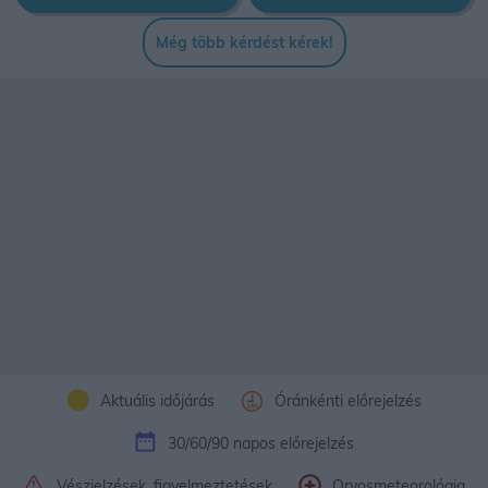
Még több kérdést kérek!
Aktuális időjárás
Óránkénti előrejelzés
30/60/90 napos előrejelzés
Vészjelzések, figyelmeztetések
Orvosmeteorológia