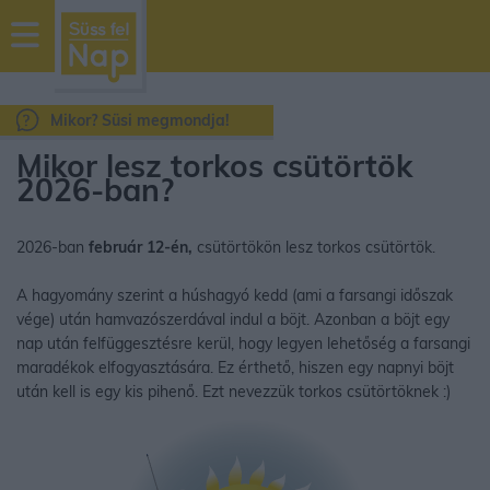
sussfelnap.hu
időjárás
Mikor? Süsi megmondja!
Mikor lesz torkos csütörtök
2026-ban?
2026-ban
február 12-én,
csütörtökön lesz torkos csütörtök.
A hagyomány szerint a húshagyó kedd (ami a farsangi időszak
vége) után hamvazószerdával indul a böjt. Azonban a böjt egy
nap után felfüggesztésre kerül, hogy legyen lehetőség a farsangi
maradékok elfogyasztására. Ez érthető, hiszen egy napnyi böjt
után kell is egy kis pihenő. Ezt nevezzük torkos csütörtöknek :)