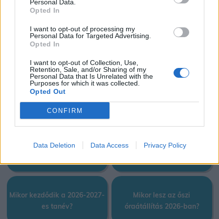
Personal Data.
Opted In
I want to opt-out of processing my
Mikor tegyem fel a nyári
Mikor lesz az iskolai, téli
Personal Data for Targeted Advertising.
Opted In
gumit?
szünet 2026-ban?
I want to opt-out of Collection, Use,
Retention, Sale, and/or Sharing of my
Personal Data that Is Unrelated with the
Purposes for which it was collected.
Mikor lesz a nyári szünet
Opted Out
Mikor ültessük ki a fenyőfát?
2026-ben?
CONFIRM
Data Deletion
Data Access
Privacy Policy
Mikor van Tibor névnap?
Mikor ültessük ki a málnát?
Mikor kezdődik a 2026-2027-
Mikor lesz az őszi
es tanév?
óraátállítás 2026-ban?