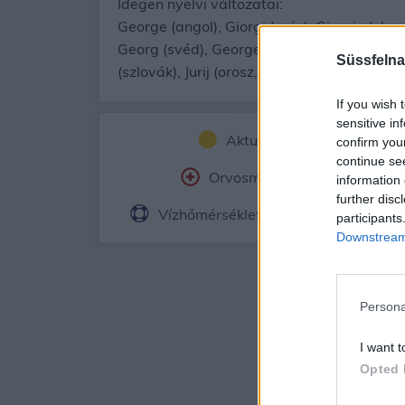
Idegen nyelvi változatai:
George (angol), Giorgi (grúz), Giorgio (olas
Georg (svéd), George, Gheorghe (román), Jerz
Süssfelna
(szlovák), Jurij (orosz, szlovén), Djordje (sz
If you wish 
sensitive in
Aktuális időjárás
Ór
confirm you
continue se
Orvosmeteorológia
Fe
information 
further disc
Vízhőmérséklet
Holdnaptár
participants
Downstream 
Persona
I want t
Opted 