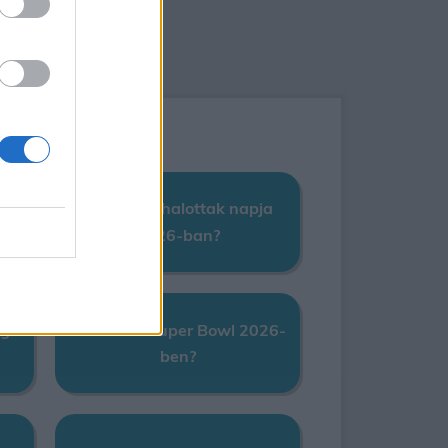
Mikor lesz halottak napja
2026-ban?
égék
Mikor lesz Super Bowl 2026-
ben?