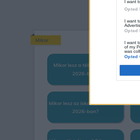
I want t
Opted 
I want 
Advertis
Opted 
Mikor
I want t
of my P
was col
Opted 
Mikor lesz a téli napforduló
2026-ban?
Mikor lesz az iskolai, téli szünet
Mi
2026-ban?