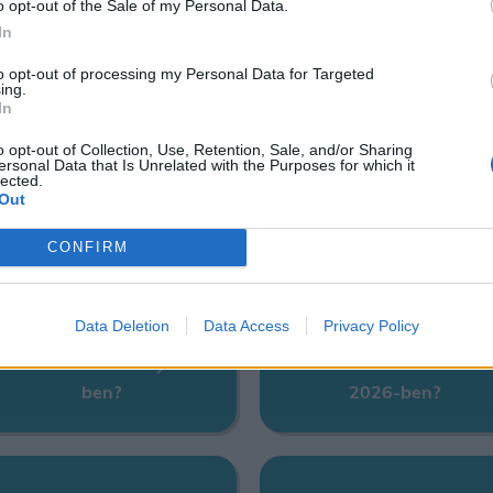
o opt-out of the Sale of my Personal Data.
In
to opt-out of processing my Personal Data for Targeted
ing.
In
o opt-out of Collection, Use, Retention, Sale, and/or Sharing
ersonal Data that Is Unrelated with the Purposes for which it
lected.
Out
Mikor lesz a nyári szünet
Mikor megy le a nap?
CONFIRM
2026-ben?
Data Deletion
Data Access
Privacy Policy
kor lesz black friday 2026-
Mikor lesznek hosszú hétv
ben?
2026-ben?