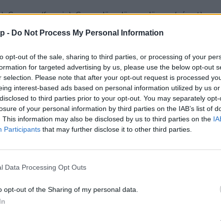
z), Georges (francia), Georg, Jörg, Jürgen, Jörgen (német),
y (lengyel), Jiří (cseh), Jorge (spanyol, portugál), Juraj
p -
Do Not Process My Personal Information
erb), Jordi (katalán), Chorche (aragóniai)
to opt-out of the sale, sharing to third parties, or processing of your per
formation for targeted advertising by us, please use the below opt-out s
ánkénti előrejelzés
30/60/90 napos előrejelzés
r selection. Please note that after your opt-out request is processed y
eing interest-based ads based on personal information utilized by us or
lhőkép
Hőtérkép
Páratartalom
Széltérk
disclosed to third parties prior to your opt-out. You may separately opt-
losure of your personal information by third parties on the IAB’s list of
Receptek
Pollenjelentés
Mikor?
Lé
. This information may also be disclosed by us to third parties on the
IA
Participants
that may further disclose it to other third parties.
l Data Processing Opt Outs
o opt-out of the Sharing of my personal data.
In