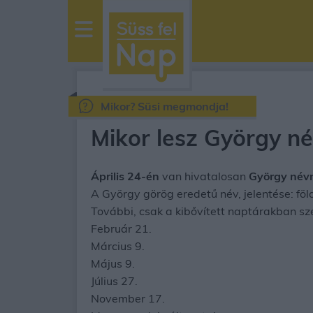
sussfelnap.hu
időjárás
Mikor? Süsi megmondja!
Mikor lesz György n
Április 24-én
van hivatalosan
György név
A György görög eredetű név, jelentése: fö
További, csak a kibővített naptárakban s
Február 21.
Március 9.
Május 9.
Július 27.
November 17.