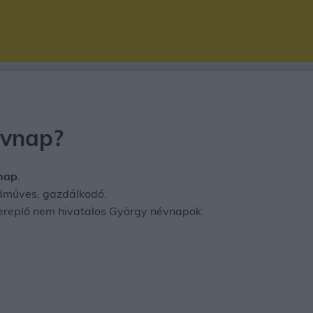
évnap?
nap
.
ldműves, gazdálkodó.
zereplő nem hivatalos György névnapok: