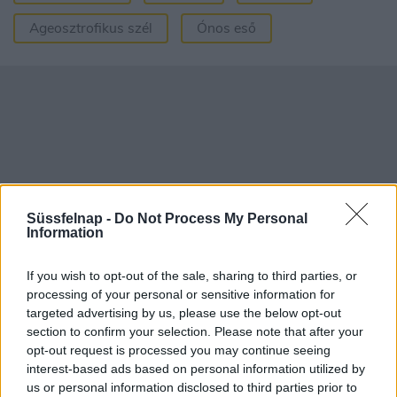
Ageosztrofikus szél
Ónos eső
Süssfelnap -
Do Not Process My Personal
Information
If you wish to opt-out of the sale, sharing to third parties, or
processing of your personal or sensitive information for
targeted advertising by us, please use the below opt-out
Aktuális időjárás
Óránkénti előrejelzés
section to confirm your selection. Please note that after your
opt-out request is processed you may continue seeing
30/60/90 napos előrejelzés
interest-based ads based on personal information utilized by
us or personal information disclosed to third parties prior to
Vészjelzések, figyelmeztetések
Orvosmeteorológia