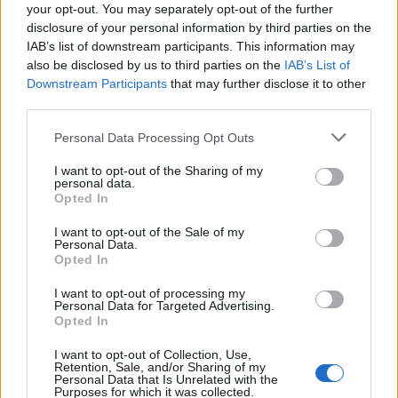
your opt-out. You may separately opt-out of the further
disclosure of your personal information by third parties on the
Felhőkép
Hőtérkép
Páratartalom
IAB’s list of downstream participants. This information may
also be disclosed by us to third parties on the
IAB’s List of
Széltérkép
Radar
Hójelentés
Downstream Participants
that may further disclose it to other
Vízhőmérséklet
Holdnaptár
Receptek
third parties.
Pollenjelentés
Mikor?
Légnyomás
Personal Data Processing Opt Outs
Meteorológiai fogalomtar
I want to opt-out of the Sharing of my
personal data.
Opted In
Budapest időjárás előrejelzése
30
napos
I want to opt-out of the Sale of my
Personal Data.
Opted In
Aug 10.
Aug 11.
Aug 12.
Aug 13.
Aug 14.
Aug 15.
Au
H
K
SZ
CS
P
SZ
I want to opt-out of processing my
Personal Data for Targeted Advertising.
Opted In
I want to opt-out of Collection, Use,
37
38
31
30
32
34
Retention, Sale, and/or Sharing of my
Personal Data that Is Unrelated with the
20
23
17
15
15
16
Purposes for which it was collected.