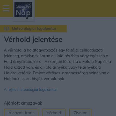
sussfelnap.hu
időjárás
Meteorológiai fogalomtar
Vérhold jelentése
A vérhold, a holdfogyatkozás egy fajtája, csillagászati
jelenség, amelynek során a Hold részben vagy egészen a
Föld árnyékába kerül. Akkor jön létre, ha a Föld a Nap és a
Hold között van, és a Föld árnyéka vagy félárnyéka a
Holdra vetődik. Emiatt vöröses-narancssárga színe van a
Holdnak, ezért hívják vérholdnak.
A teljes meteorlógiai fogalomtár
Ajánlott címszavak
Álcázott front
Vérhold
Zivatar