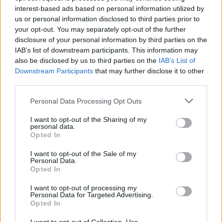
30/60/90 napos előrejelzés
interest-based ads based on personal information utilized by
us or personal information disclosed to third parties prior to
Vészjelzések, figyelmeztetések
Orvosmeteorológia
your opt-out. You may separately opt-out of the further
Felhőkép
Hőtérkép
Páratartalom
disclosure of your personal information by third parties on the
IAB’s list of downstream participants. This information may
Széltérkép
Radar
Hójelentés
also be disclosed by us to third parties on the
IAB’s List of
Downstream Participants
that may further disclose it to other
Vízhőmérséklet
Holdnaptár
Receptek
third parties.
Pollenjelentés
Mikor?
Légnyomás
Personal Data Processing Opt Outs
Meteorológiai fogalomtar
I want to opt-out of the Sharing of my
personal data.
Opted In
Budapest időjárás előrejelzése
30
napos
I want to opt-out of the Sale of my
Personal Data.
Opted In
Aug 07.
Aug 08.
Aug 09.
Aug 10.
Aug 11.
Aug 12.
Au
P
SZ
V
H
K
SZ
I want to opt-out of processing my
Personal Data for Targeted Advertising.
Opted In