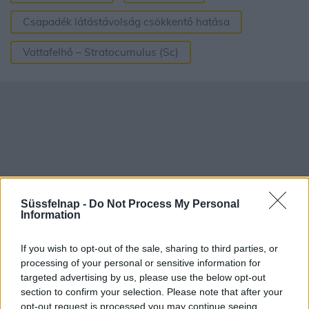
Csapadék látástávolság csökkentő hatása
Vattafelhő – Stratocumulus (Sc)
Süssfelnap -
Do Not Process My Personal
Information
If you wish to opt-out of the sale, sharing to third parties, or
processing of your personal or sensitive information for
targeted advertising by us, please use the below opt-out
Aktuális időjárás
Óránkénti előrejelzés
section to confirm your selection. Please note that after your
opt-out request is processed you may continue seeing