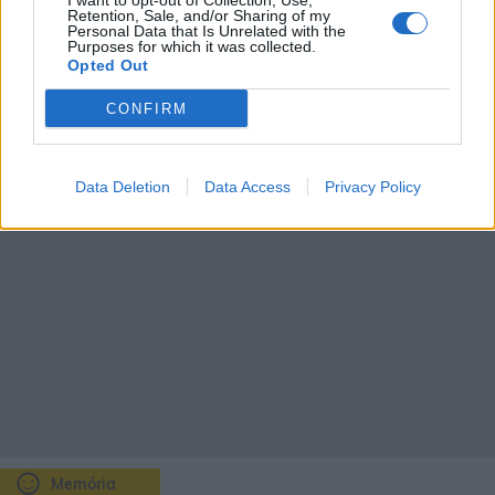
I want to opt-out of Collection, Use,
36
32
34
37
37
35
Retention, Sale, and/or Sharing of my
21
18
17
18
20
20
Personal Data that Is Unrelated with the
Purposes for which it was collected.
Opted Out
1mm
23%
CONFIRM
Data Deletion
Data Access
Privacy Policy
Memória