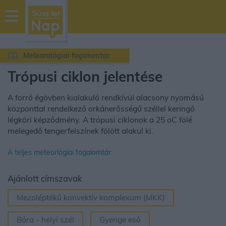
sussfelnap.hu
időjárás
Meteorológiai fogalomtar
Trópusi ciklon jelentése
A forró égövben kialakuló rendkívül alacsony nyomású
központtal rendelkező orkánerősségű széllel keringő
légköri képződmény. A trópusi ciklonok a 25 oC fölé
melegedő tengerfelszínek fölött alakul ki.
A teljes meteorlógiai fogalomtár
Ajánlott címszavak
Mezoléptékű konvektív komplexum (MKK)
Bóra - helyi szél
Gyenge eső