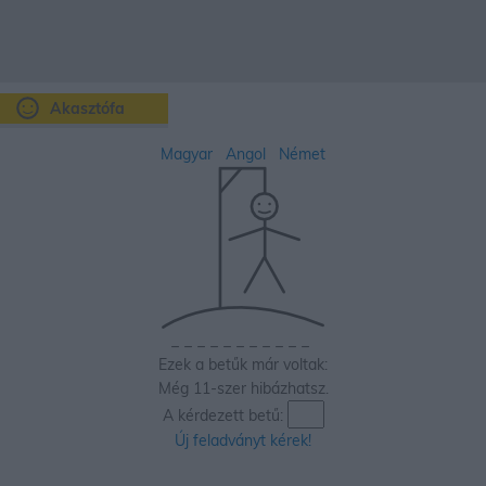
Akasztófa
Magyar
Angol
Német
_
_
_
_
_
_
_
_
_
_
_
Ezek a betűk már voltak:
Még 11-szer hibázhatsz.
A kérdezett betű:
Új feladványt kérek!