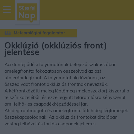
sussfelnap.hu
időjárás
Meteorológiai fogalomtar
Okklúzió (okklúziós front)
jelentése
Aciklonfejlődési folyamatának befejező szakaszában
amelegfronttalfokozatosan összeolvad az azt
utolérőhidegfront. A folyamatot okklúziónak, az
összeolvadt frontot okklúziós frontnak nevezzük.
A kétfrontközötti meleg légtömeg (melegszektor) kiszorul a
felszín közeléből, és ezzel együtt feláramlásra kényszerül,
ami felhő- és csapadékképződéssel jár.
Ahidegfrontmögötti és amelegfrontelőtti hideg légtömegek
összekapcsolódnak. Az okklúziós frontokat általában
vastag felhőzet és tartós csapadék jellemzi.