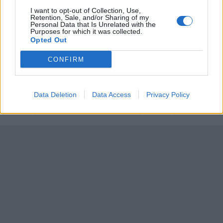
Aug 08.
Aug 09.
Aug 10.
Aug 11.
Aug 12.
Aug 13.
Au
I want to opt-out of Collection, Use,
SZ
V
H
K
SZ
CS
Retention, Sale, and/or Sharing of my
Personal Data that Is Unrelated with the
Purposes for which it was collected.
Opted Out
29
31
37
36
32
31
CONFIRM
21
22
17
21
19
16
Data Deletion
Data Access
Privacy Policy