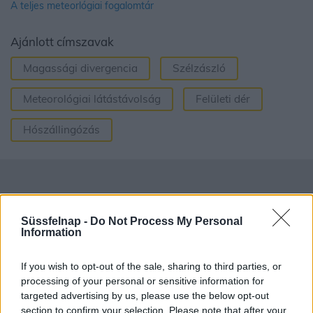
A teljes meteorlógiai fogalomtár
Ajánlott címszavak
Magassági divergencia
Szélzászló
Meteorológiai látástávolság
Felületi dér
Hószállingózás
Süssfelnap -
Do Not Process My Personal
Information
If you wish to opt-out of the sale, sharing to third parties, or
processing of your personal or sensitive information for
targeted advertising by us, please use the below opt-out
section to confirm your selection. Please note that after your