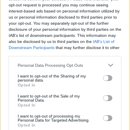
opt-out request is processed you may continue seeing
interest-based ads based on personal information utilized by
us or personal information disclosed to third parties prior to
Aktuális időjárás
Óránkénti előrejelzés
your opt-out. You may separately opt-out of the further
disclosure of your personal information by third parties on the
30/60/90 napos előrejelzés
IAB’s list of downstream participants. This information may
also be disclosed by us to third parties on the
IAB’s List of
Vészjelzések, figyelmeztetések
Orvosmeteorológia
Downstream Participants
that may further disclose it to other
third parties.
Felhőkép
Hőtérkép
Páratartalom
Personal Data Processing Opt Outs
Széltérkép
Radar
Hójelentés
I want to opt-out of the Sharing of my
Vízhőmérséklet
Holdnaptár
Receptek
personal data.
Opted In
Pollenjelentés
Mikor?
Légnyomás
I want to opt-out of the Sale of my
Personal Data.
Meteorológiai fogalomtar
Opted In
I want to opt-out of processing my
Budapest időjárás előrejelzése
30
napos
Personal Data for Targeted Advertising.
Opted In