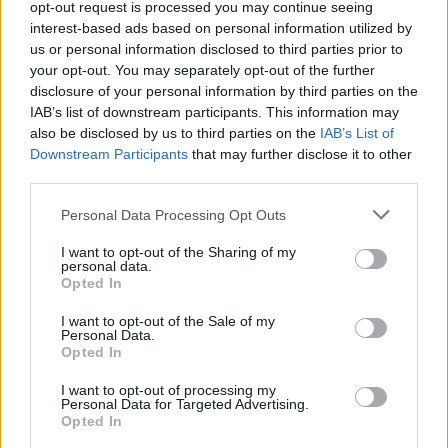
opt-out request is processed you may continue seeing
30/60/90 napos előrejelzés
interest-based ads based on personal information utilized by
us or personal information disclosed to third parties prior to
Vészjelzések, figyelmeztetések
Orvosmeteorológia
your opt-out. You may separately opt-out of the further
disclosure of your personal information by third parties on the
Felhőkép
Hőtérkép
Páratartalom
IAB’s list of downstream participants. This information may
also be disclosed by us to third parties on the
IAB’s List of
Széltérkép
Radar
Hójelentés
Downstream Participants
that may further disclose it to other
third parties.
Vízhőmérséklet
Holdnaptár
Receptek
Personal Data Processing Opt Outs
Pollenjelentés
Mikor?
Légnyomás
I want to opt-out of the Sharing of my
Meteorológiai fogalomtar
personal data.
Opted In
I want to opt-out of the Sale of my
Budapest időjárás előrejelzése
30
napos
Personal Data.
Opted In
Aug 09.
Aug 10.
Aug 11.
Aug 12.
Aug 13.
Aug 14.
Au
I want to opt-out of processing my
V
H
K
SZ
CS
P
Personal Data for Targeted Advertising.
Opted In