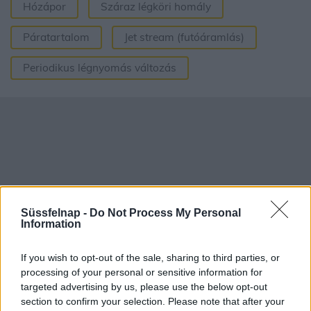
Hózápor
Száraz légköri homály
Páratartalom
Jet stream (futóáramlás)
Periodikus légnyomás változás
Süssfelnap -
Do Not Process My Personal
Information
If you wish to opt-out of the sale, sharing to third parties, or
processing of your personal or sensitive information for
targeted advertising by us, please use the below opt-out
Aktuális időjárás
Óránkénti előrejelzés
section to confirm your selection. Please note that after your