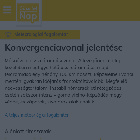
sussfelnap.hu
időjárás
Meteorológiai fogalomtar
Konvergenciavonal jelentése
Másnéven: összeáramlási vonal. A levegőnek a talaj
közelében megfigyelhető összeáramlása, majd
feláramlása egy néhány 100 km hosszú képzeletbeli vonal
mentén, gyakran időjárásifrontoktóltávolabb. Megfelelő
nedvességtartalom, instabil hőmérsékleti rétegződés
esetén sokszor intenzív gomolyfelhő-képződés megy
végbe, és záporok, zivatarok alakulnak ki.
A teljes meteorlógiai fogalomtár
Ajánlott címszavak