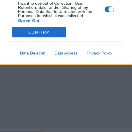
I want to opt-out of Collection, Use,
32
37
36
32
31
33
Retention, Sale, and/or Sharing of my
Personal Data that Is Unrelated with the
20
21
21
19
16
17
Purposes for which it was collected.
Opted Out
CONFIRM
Data Deletion
Data Access
Privacy Policy