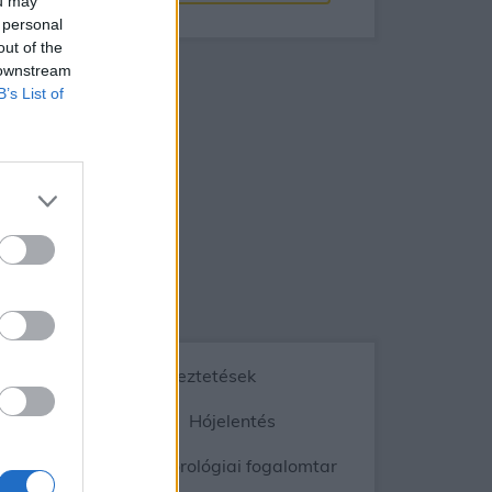
ou may
 personal
out of the
 downstream
B’s List of
Vészjelzések, figyelmeztetések
ép
Radar
Hójelentés
gnyomás
Meteorológiai fogalomtar