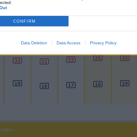
lected.
Out
30
napos
előrejelzés
60
napos
CONFIRM
Aug 12.
Aug 13.
Aug 14.
Aug 15.
Aug 16.
SZ
CS
P
SZ
V
Data Deletion
Data Access
Privacy Policy
35
35
33
32
31
19
19
18
17
16
észen