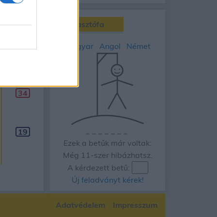
Akasztófa
90
napos
Magyar
Angol
Német
Aug 17.
H
34
_
_
_
_
_
_
_
19
Ezek a betűk már voltak:
Még 11-szer hibázhatsz.
A kérdezett betű:
Új feladványt kérek!
Adatvédelem
Impresszum