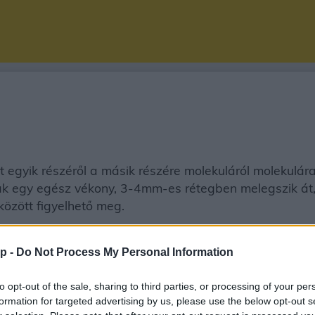
 egyik részéről a másik részére molekuláról molekulára 
csak egy egész vékony, 3-4mm-es rétegben melegszik át, 
között figyelhető meg.
p -
Do Not Process My Personal Information
to opt-out of the sale, sharing to third parties, or processing of your per
formation for targeted advertising by us, please use the below opt-out s
tározói
Középtávú előrejelzés
Hódara