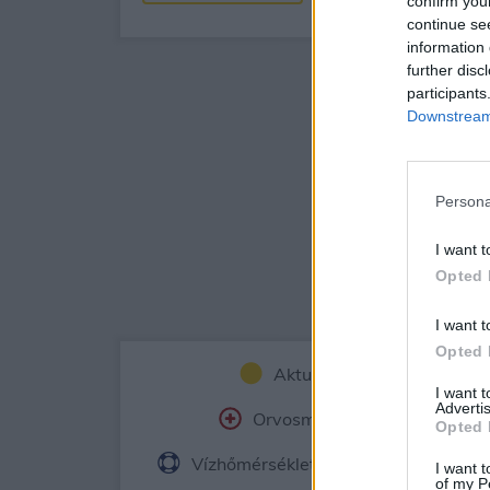
confirm you
continue se
information 
further disc
participants
Downstream 
Persona
I want t
Opted 
I want t
Opted 
Aktuális időjárás
Ór
I want 
Advertis
Orvosmeteorológia
Fe
Opted 
Vízhőmérséklet
Holdnaptár
I want t
of my P