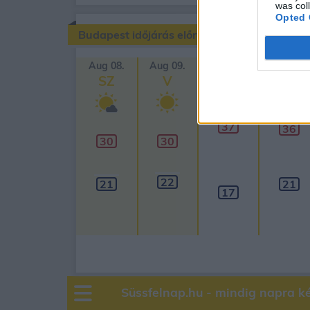
was col
Opted 
Budapest időjárás előrejelzése
Aug 08.
Aug 09.
Aug 10.
Aug 11.
SZ
V
H
K
37
36
30
30
22
21
21
17
Süssfelnap.hu - mindig napra k