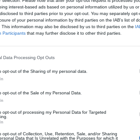
r selection. Please note that after your opt-out request is processed y
eing interest-based ads based on personal information utilized by us or
disclosed to third parties prior to your opt-out. You may separately opt-
losure of your personal information by third parties on the IAB’s list of
. This information may also be disclosed by us to third parties on the
IA
Participants
that may further disclose it to other third parties.
l Data Processing Opt Outs
o opt-out of the Sharing of my personal data.
In
o opt-out of the Sale of my Personal Data.
In
ánkénti előrejelzés
30/60/90 napos előrejelzés
to opt-out of processing my Personal Data for Targeted
ing.
lhőkép
Hőtérkép
Páratartalom
Széltérk
In
Receptek
Pollenjelentés
Mikor?
Lé
o opt-out of Collection, Use, Retention, Sale, and/or Sharing
ersonal Data that Is Unrelated with the Purposes for which it