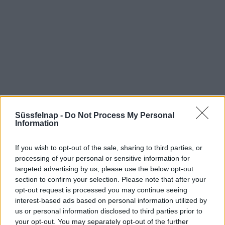
Süssfelnap -
Do Not Process My Personal
Information
Aktuális időjárás
Óránkénti előrejelzés
If you wish to opt-out of the sale, sharing to third parties, or
processing of your personal or sensitive information for
30/60/90 napos előrejelzés
targeted advertising by us, please use the below opt-out
Vészjelzések, figyelmeztetések
Orvosmeteorológia
section to confirm your selection. Please note that after your
opt-out request is processed you may continue seeing
Felhőkép
Hőtérkép
Páratartalom
interest-based ads based on personal information utilized by
us or personal information disclosed to third parties prior to
Széltérkép
Radar
Hójelentés
your opt-out. You may separately opt-out of the further