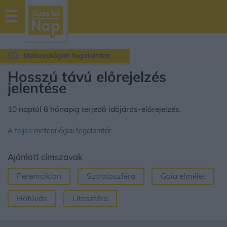
sussfelnap.hu
időjárás
Meteorológiai fogalomtar
Hosszú távú előrejelzés
jelentése
10 naptól 6 hónapig terjedő időjárás-előrejelzés.
A teljes meteorlógiai fogalomtár
Ajánlott címszavak
Peremciklon
Sztratoszféra
Gaia elmélet
Hófúvás
Litoszféra