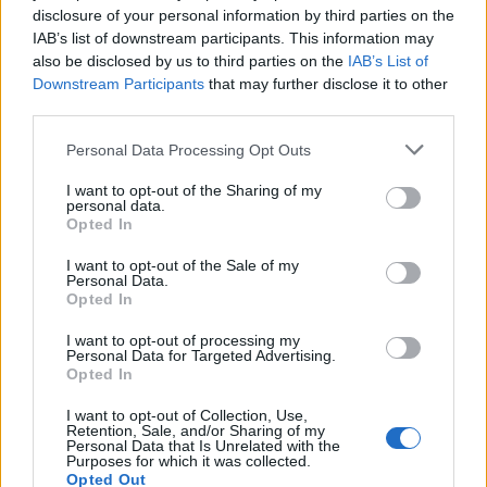
disclosure of your personal information by third parties on the
Vízhőmérséklet
Holdnaptár
Receptek
IAB’s list of downstream participants. This information may
also be disclosed by us to third parties on the
IAB’s List of
Pollenjelentés
Mikor?
Légnyomás
Downstream Participants
that may further disclose it to other
third parties.
Meteorológiai fogalomtar
Personal Data Processing Opt Outs
Budapest időjárás előrejelzése
30
napos
I want to opt-out of the Sharing of my
personal data.
Opted In
Aug 07.
Aug 08.
Aug 09.
Aug 10.
Aug 11.
Aug 12.
Au
P
SZ
V
H
K
SZ
I want to opt-out of the Sale of my
Personal Data.
Opted In
I want to opt-out of processing my
35
33
33
37
36
34
Personal Data for Targeted Advertising.
25
21
17
18
21
19
Opted In
I want to opt-out of Collection, Use,
Retention, Sale, and/or Sharing of my
Personal Data that Is Unrelated with the
Purposes for which it was collected.
Opted Out