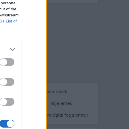
 personal
out of the
 downstream
B’s List of
Vészjelzések, figyelmeztetések
ép
Radar
Hójelentés
gnyomás
Meteorológiai fogalomtar