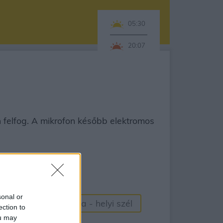
05:30
20:07
n felfog. A mikrofon később elektromos
sonal or
us (Cc)
Kossava - helyi szél
ection to
ou may