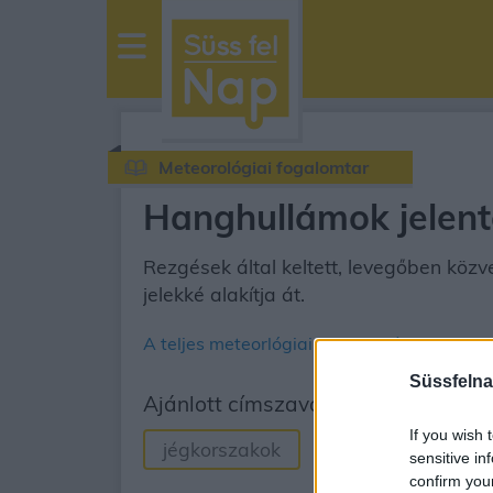
sussfelnap.hu
időjárás
Meteorológiai fogalomtar
Hanghullámok jelent
Rezgések által keltett, levegőben közv
jelekké alakítja át.
A teljes meteorlógiai fogalomtár
Süssfelna
Ajánlott címszavak
If you wish 
jégkorszakok
Harmatpont
sensitive in
confirm you