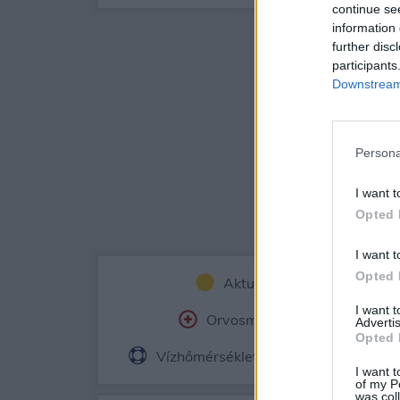
continue se
information 
further disc
participants
Downstream 
Persona
I want t
Opted 
I want t
Opted 
Aktuális időjárás
Ór
I want 
Orvosmeteorológia
Fe
Advertis
Opted 
Vízhőmérséklet
Holdnaptár
I want t
of my P
was col