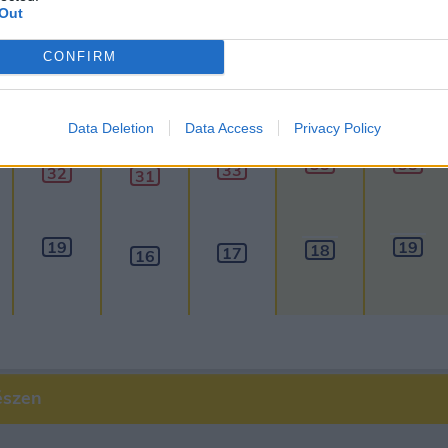
Out
30
napos
előrejelzés
60
napos
CONFIRM
Aug 12.
Aug 13.
Aug 14.
Aug 15.
Aug 16.
SZ
CS
P
SZ
V
Data Deletion
Data Access
Privacy Policy
35
35
33
32
31
19
19
18
17
16
észen