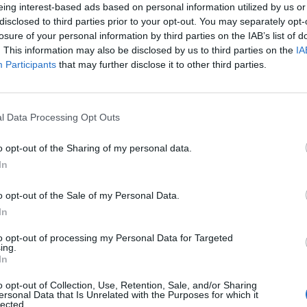
eing interest-based ads based on personal information utilized by us or
disclosed to third parties prior to your opt-out. You may separately opt-
losure of your personal information by third parties on the IAB’s list of
. This information may also be disclosed by us to third parties on the
IA
Participants
that may further disclose it to other third parties.
l Data Processing Opt Outs
o opt-out of the Sharing of my personal data.
In
o opt-out of the Sale of my Personal Data.
In
ánkénti előrejelzés
30/60/90 napos előrejelzés
to opt-out of processing my Personal Data for Targeted
lhőkép
Hőtérkép
Páratartalom
Széltérk
ing.
In
Receptek
Pollenjelentés
Mikor?
Lé
o opt-out of Collection, Use, Retention, Sale, and/or Sharing
ersonal Data that Is Unrelated with the Purposes for which it
lected.