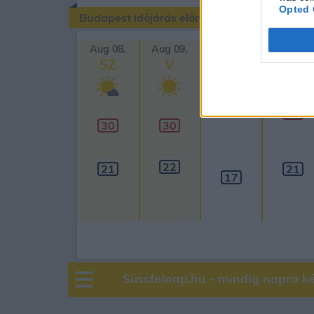
Opted 
Budapest időjárás előrejelzése
Aug 08.
Aug 09.
Aug 10.
Aug 11.
SZ
V
H
K
37
36
30
30
22
21
21
17
Süssfelnap.hu - mindig napra k