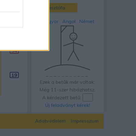
Akasztófa
90
napos
Magyar
Angol
Német
Aug 17.
H
34
_
_
_
_
_
_
_
_
_
_
_
19
Ezek a betűk már voltak:
Még 11-szer hibázhatsz.
A kérdezett betű:
Új feladványt kérek!
Adatvédelem
Impresszum