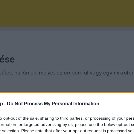
ése
etített hullámok, melyet az emberi fül vagy egy mikrofo
p -
Do Not Process My Personal Information
to opt-out of the sale, sharing to third parties, or processing of your per
Légnedvesség mérése
Bárányfelhő – Cirrocumul
formation for targeted advertising by us, please use the below opt-out s
r selection. Please note that after your opt-out request is processed y