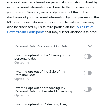
interest-based ads based on personal information utilized by
Vészjelzések, figyelmeztetések
Orvosmeteorológia
us or personal information disclosed to third parties prior to
your opt-out. You may separately opt-out of the further
Felhőkép
Hőtérkép
Páratartalom
disclosure of your personal information by third parties on the
IAB’s list of downstream participants. This information may
Széltérkép
Radar
Hójelentés
also be disclosed by us to third parties on the
IAB’s List of
Downstream Participants
that may further disclose it to other
Vízhőmérséklet
Holdnaptár
Receptek
third parties.
Pollenjelentés
Mikor?
Légnyomás
Personal Data Processing Opt Outs
Meteorológiai fogalomtar
I want to opt-out of the Sharing of my
personal data.
Opted In
Budapest időjárás előrejelzése
30
napos
I want to opt-out of the Sale of my
Personal Data.
Aug 08.
Aug 09.
Aug 10.
Aug 11.
Aug 12.
Aug 13.
Au
Opted In
SZ
V
H
K
SZ
CS
I want to opt-out of processing my
Personal Data for Targeted Advertising.
Opted In
30
30
37
36
32
31
I want to opt-out of Collection, Use,