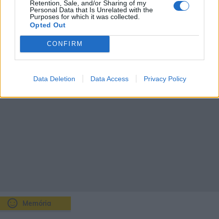
Retention, Sale, and/or Sharing of my
21
22
17
21
19
16
Personal Data that Is Unrelated with the
Purposes for which it was collected.
Opted Out
CONFIRM
Data Deletion
Data Access
Privacy Policy
Memória