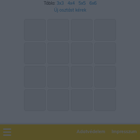
Tábla:
3x3
4x4
5x5
6x6
Új osztást kérek
Adatvédelem
Impresszum