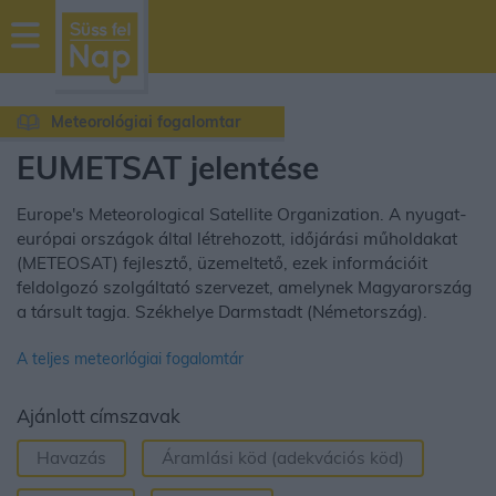
sussfelnap.hu
időjárás
Meteorológiai fogalomtar
EUMETSAT jelentése
Europe's Meteorological Satellite Organization. A nyugat-
európai országok által létrehozott, időjárási műholdakat
(METEOSAT) fejlesztő, üzemeltető, ezek információit
feldolgozó szolgáltató szervezet, amelynek Magyarország
a társult tagja. Székhelye Darmstadt (Németország).
A teljes meteorlógiai fogalomtár
Ajánlott címszavak
Havazás
Áramlási köd (adekvációs köd)