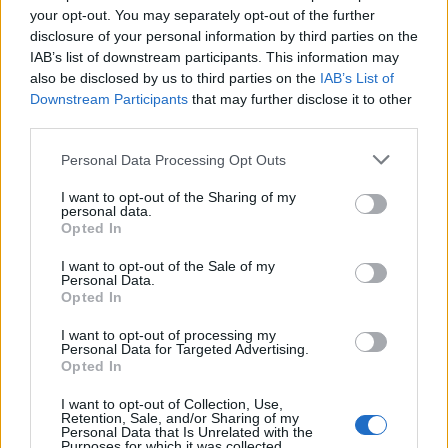
your opt-out. You may separately opt-out of the further
Széltérkép
Radar
Hójelentés
disclosure of your personal information by third parties on the
IAB’s list of downstream participants. This information may
Vízhőmérséklet
Holdnaptár
Receptek
also be disclosed by us to third parties on the
IAB’s List of
Downstream Participants
that may further disclose it to other
Pollenjelentés
Mikor?
Légnyomás
third parties.
Meteorológiai fogalomtar
Personal Data Processing Opt Outs
I want to opt-out of the Sharing of my
personal data.
Budapest időjárás előrejelzése
30
napos
Opted In
Aug 09.
Aug 10.
Aug 11.
Aug 12.
Aug 13.
Aug 14.
Au
I want to opt-out of the Sale of my
Personal Data.
V
H
K
SZ
CS
P
Opted In
I want to opt-out of processing my
Personal Data for Targeted Advertising.
33
36
36
32
31
32
Opted In
20
21
21
18
16
16
I want to opt-out of Collection, Use,
Retention, Sale, and/or Sharing of my
Personal Data that Is Unrelated with the
Purposes for which it was collected.