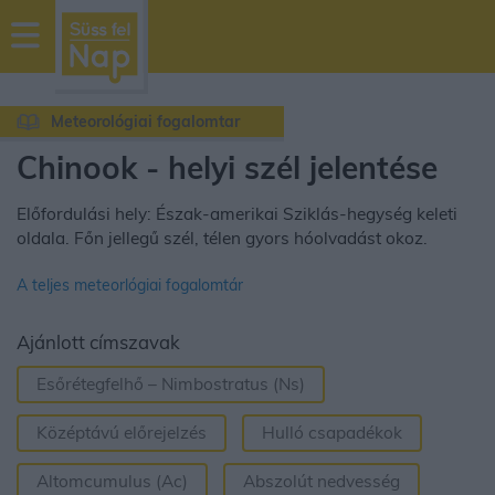
sussfelnap.hu
időjárás
Meteorológiai fogalomtar
Chinook - helyi szél jelentése
Előfordulási hely: Észak-amerikai Sziklás-hegység keleti
oldala. Főn jellegű szél, télen gyors hóolvadást okoz.
A teljes meteorlógiai fogalomtár
Ajánlott címszavak
Esőrétegfelhő – Nimbostratus (Ns)
Középtávú előrejelzés
Hulló csapadékok
Altomcumulus (Ac)
Abszolút nedvesség