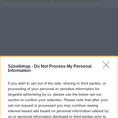
Süssfelnap -
Do Not Process My Personal
Information
If you wish to opt-out of the sale, sharing to third parties, or
Aktuális időjárás
Óránkénti előrejelzés
processing of your personal or sensitive information for
targeted advertising by us, please use the below opt-out
30/60/90 napos előrejelzés
section to confirm your selection. Please note that after your
opt-out request is processed you may continue seeing
Vészjelzések, figyelmeztetések
Orvosmeteorológia
interest-based ads based on personal information utilized by
Felhőkép
Hőtérkép
Páratartalom
us or personal information disclosed to third parties prior to