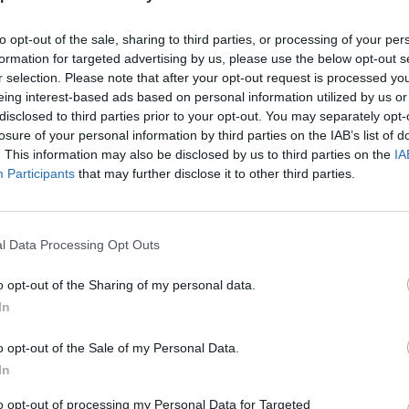
to opt-out of the sale, sharing to third parties, or processing of your per
formation for targeted advertising by us, please use the below opt-out s
elhők – Cirrus (Ci)
Krioszféra
Geociklosztrof
r selection. Please note that after your opt-out request is processed y
eing interest-based ads based on personal information utilized by us or
disclosed to third parties prior to your opt-out. You may separately opt-
losure of your personal information by third parties on the IAB’s list of
. This information may also be disclosed by us to third parties on the
IA
Participants
that may further disclose it to other third parties.
l Data Processing Opt Outs
o opt-out of the Sharing of my personal data.
In
o opt-out of the Sale of my Personal Data.
In
to opt-out of processing my Personal Data for Targeted