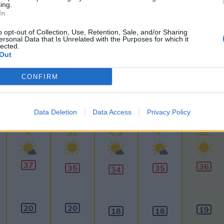
ing.
In
ánkénti előrejelzés
30/60/90 napos előrejelzés
o opt-out of Collection, Use, Retention, Sale, and/or Sharing
ersonal Data that Is Unrelated with the Purposes for which it
lhőkép
Hőtérkép
Páratartalom
Széltérk
lected.
Out
Receptek
Pollenjelentés
Mikor?
Lé
CONFIRM
30
napos
előrejelzés
60
napos
Data Deletion
Data Access
Privacy Policy
Aug 11.
Aug 12.
Aug 13.
Aug 14.
Aug 15.
K
SZ
CS
P
SZ
37
36
35
35
34
20
20
19
18
18