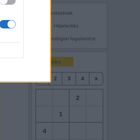
Vészjelzések, figyelmeztetések
ép
Radar
Hójelentés
gnyomás
Meteorológiai fogalomtar
Sudoku
90
napos
1
2
3
4
x
2
1
4