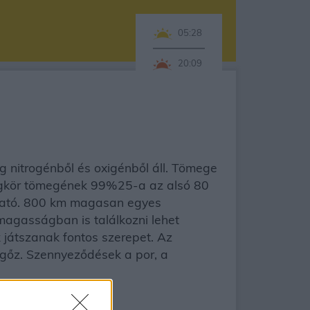
05:28
20:09
eg nitrogénből és oxigénből áll. Tömege
 légkör tömegének 99%25-a az alsó 80
zható. 800 km magasan egyes
magasságban is találkozni lehet
játszanak fontos szerepet. Az
zgőz. Szennyeződések a por, a