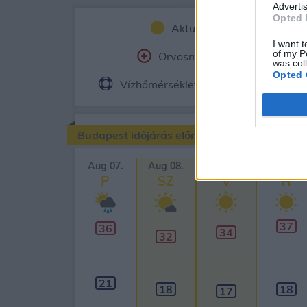
Advertis
Opted 
Aktuális időjárás
Ór
I want t
of my P
Orvosmeteorológia
Fe
was col
Opted 
Vízhőmérséklet
Holdnaptár
Budapest időjárás előrejelzése
Aug 07.
Aug 08.
Aug 09.
Aug 10.
P
SZ
V
H
37
36
34
32
21
18
18
17