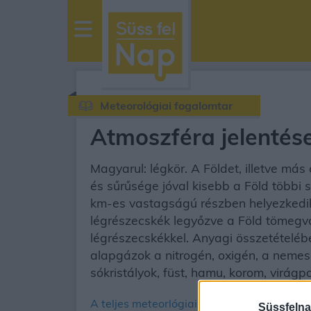
sussfelnap.hu
időjárás
Meteorológiai fogalomtar
Atmoszféra jelentés
Magyarul: légkör. A Földet, illetve más
és sűrűsége jóval kisebb a Föld többi
km-es vastagságú részben helyezkedi
légrészecskék legyőzve a Föld tömegv
légrészecskékkel. Anyagi összetételé
alapgázok a nitrogén, oxigén, a nemes
sókristályok, füst, hamu, korom, virág
A teljes meteorlógiai fogalomtár
Süssfelna