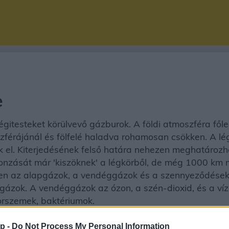
e
 égitesteket körülvevő gázburok. A földi atmoszféra fől
 szférájánál és fölfelé haladva rohamosan csökken. A
k el. Kiterjedésének felső határa nehezen meghatáro
onzását már 'kiszöknek' a légkörből, de még 1000 km 
ben az alapgázok, a vendéggázok és a szennyeződések 
gázok. A vendéggázok az ózon, a szén-dioxid, és a ví
porszemek, baktériumok.
p -
Do Not Process My Personal Information