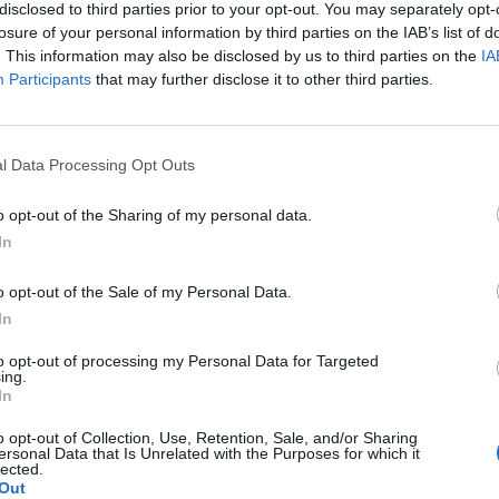
disclosed to third parties prior to your opt-out. You may separately opt-
losure of your personal information by third parties on the IAB’s list of
. This information may also be disclosed by us to third parties on the
IA
Participants
that may further disclose it to other third parties.
l Data Processing Opt Outs
o opt-out of the Sharing of my personal data.
In
o opt-out of the Sale of my Personal Data.
In
ánkénti előrejelzés
30/60/90 napos előrejelzés
to opt-out of processing my Personal Data for Targeted
lhőkép
Hőtérkép
Páratartalom
Széltérk
ing.
In
Receptek
Pollenjelentés
Mikor?
Lé
o opt-out of Collection, Use, Retention, Sale, and/or Sharing
ersonal Data that Is Unrelated with the Purposes for which it
lected.
Out