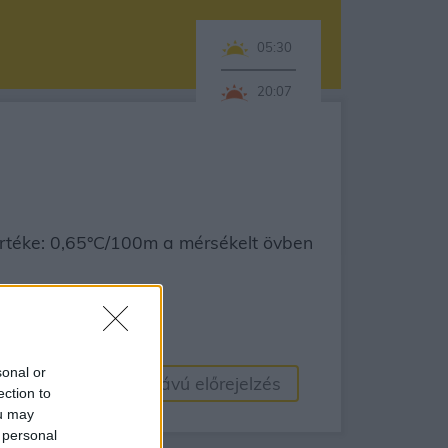
05:30
20:07
értéke: 0,65°C/100m a mérsékelt övben
sonal or
egyed
Hosszú távú előrejelzés
ection to
ou may
 personal