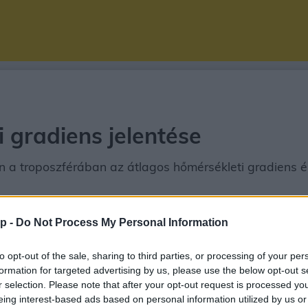
 gradiens jelentése
n a troposzférában az átlagos hőmérsékleti gradiens 
p -
Do Not Process My Personal Information
to opt-out of the sale, sharing to third parties, or processing of your per
Egyensúlyi helyzetek
Szitálás
Első hold n
formation for targeted advertising by us, please use the below opt-out s
r selection. Please note that after your opt-out request is processed y
eing interest-based ads based on personal information utilized by us or