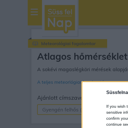
sussfelnap.hu
időjárás
Meteorológiai fogalomtar
Átlagos hőmérsékleti
A sokévi magaslégköri mérések alapjá
A teljes meteorlógiai fogalomtár
Süssfelna
Ajánlott címszavak
If you wish 
Gyengén felhős (2-3 okta, FEW)
sensitive in
confirm you
continue se