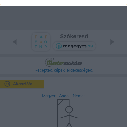
Szókereső
Receptek, képek, érdekességek.
Akasztófa
Magyar
Angol
Német