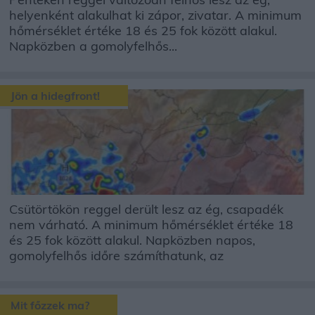
helyenként alakulhat ki zápor, zivatar. A minimum
hőmérséklet értéke 18 és 25 fok között alakul.
Napközben a gomolyfelhős...
Jön a hidegfront!
Csütörtökön reggel derült lesz az ég, csapadék
nem várható. A minimum hőmérséklet értéke 18
és 25 fok között alakul. Napközben napos,
gomolyfelhős időre számíthatunk, az
Mit főzzek ma?