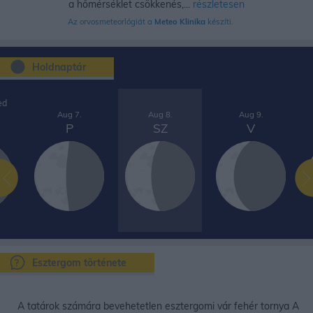
a hőmérséklet csökkenés,...
részletesen
Az orvosmeteorlógiát a
Meteo Klinika
készíti.
Holdnaptár
ed
Aug 7.
Aug 8.
Aug 9.
P
SZ
V
Esztergom története
A tatárok számára bevehetetlen esztergomi vár fehér tornya A