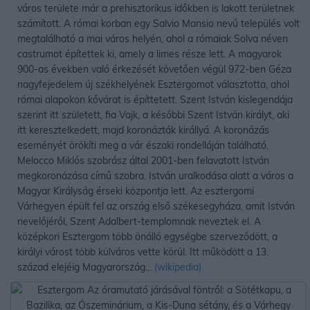
város területe már a prehisztorikus időkben is lakott területnek
számított. A római korban egy Salvio Mansio nevű település volt
megtalálható a mai város helyén, ahol a rómaiak Solva néven
castrumot építettek ki, amely a limes része lett. A magyarok
900-as években való érkezését követően végül 972-ben Géza
nagyfejedelem új székhelyének Esztergomot választotta, ahol
római alapokon kővárat is építtetett. Szent István kislegendája
szerint itt született, fia Vajk, a későbbi Szent István királyt, aki
itt keresztelkedett, majd koronázták királlyá. A koronázás
eseményét örökíti meg a vár északi rondelláján található,
Melocco Miklós szobrász által 2001-ben felavatott István
megkoronázása című szobra. István uralkodása alatt a város a
Magyar Királyság érseki központja lett. Az esztergomi
Várhegyen épült fel az ország első székesegyháza, amit István
nevelőjéről, Szent Adalbert-templomnak neveztek el. A
középkori Esztergom több önálló egységbe szerveződött, a
királyi várost több külváros vette körül. Itt működött a 13.
század elejéig Magyarország...
(wikipedia)