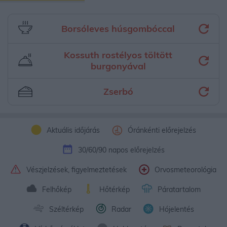
Borsóleves húsgombóccal
Kossuth rostélyos töltött
burgonyával
Zserbó
Aktuális időjárás
Óránkénti előrejelzés
30/60/90 napos előrejelzés
Vészjelzések, figyelmeztetések
Orvosmeteorológia
Felhőkép
Hőtérkép
Páratartalom
Széltérkép
Radar
Hójelentés