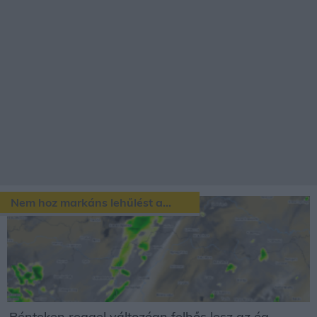
Nem hoz markáns lehűlést a...
Pénteken reggel változóan felhős lesz az ég,