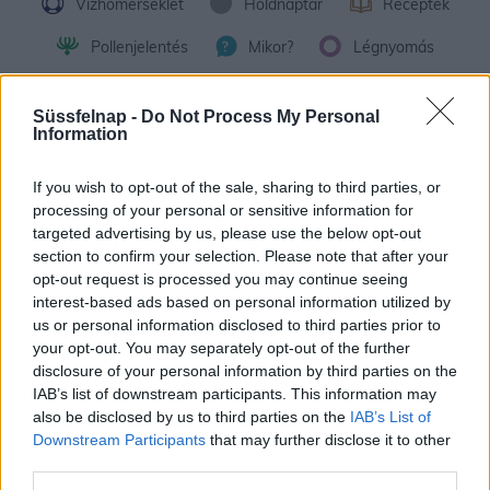
Vízhőmérséklet
Holdnaptár
Receptek
Pollenjelentés
Mikor?
Légnyomás
Meteorológiai fogalomtar
Süssfelnap -
Do Not Process My Personal
Information
Hosszú távú előrejelzés
If you wish to opt-out of the sale, sharing to third parties, or
A modern műszerek és számítógépes elemzések ellenére, minél
processing of your personal or sensitive information for
későbbi időpontra próbálunk időjárási előrejelzést készíteni, annál
targeted advertising by us, please use the below opt-out
nagyobb a pontatlanság lehetősége. A fenti grafikon
Esztergom
section to confirm your selection. Please note that after your
30 napos időjárás előrejelzését
mutatja.
opt-out request is processed you may continue seeing
interest-based ads based on personal information utilized by
A következő pár napra igen nagy valószínűséggel adható
us or personal information disclosed to third parties prior to
megbízható előrejelzés, de a rövid távú után a közép távú 30
your opt-out. You may separately opt-out of the further
napos időjárás előrejelzés esetében már jóval nagyobb a
disclosure of your personal information by third parties on the
bizonytalanság.
IAB’s list of downstream participants. This information may
A fent látható települések (Esztergom) szerinti
30 napos
also be disclosed by us to third parties on the
IAB’s List of
időjárás
előrejelzés az elmúlt 100 év időjárási adatain, az
Downstream Participants
that may further disclose it to other
aktuális számokon, előrejelzéseken és matematikai
third parties.
valószínűségszámításon alapulnak és egyfajta irányjelzőként