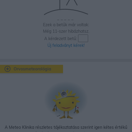
_
_
_
_
_
Ezek a betűk már voltak:
Még 11-szer hibázhatsz.
A kérdezett betű:
Új feladványt kérek!
Orvosmeteorológia
A Meteo Klinika részletes tájékoztatása szerint igen kétes értékű