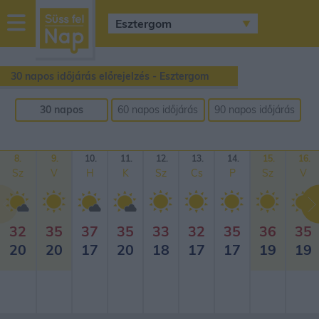
sussfelnap.hu
időjárás
30 napos időjárás előrejelzés - Esztergom
30 napos
60 napos időjárás
90 napos időjárás
időjárás
előrejelzés
előrejelzés
előrejelzés
8.
9.
10.
11.
12.
13.
14.
15.
16.
Sz
V
H
K
Sz
Cs
P
Sz
V
32
35
37
35
33
32
35
36
35
20
20
17
20
18
17
17
19
19