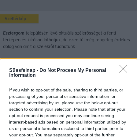
Széltérkép
Esztergom
településén lévő aktuális szélerősséget a fenti
térképen és kiíráson láthatjuk, de ezen túl még rengeteg érdekes
dolog van amit a szelekről tudhatunk.
A szél kialakulása és fajtái
Süssfelnap -
Do Not Process My Personal
Information
A szél fogalma:
A talajjal párhuzamosan a felszín felett áramló
If you wish to opt-out of the sale, sharing to third parties, or
levegőtömeg.
processing of your personal or sensitive information for
A szél kialakulása:
A Föld felszínének különböző pontjai eltérő
targeted advertising by us, please use the below opt-out
mértékben melegszenek fel. Ahol melegebb a levegő ott kisebb
section to confirm your selection. Please note that after your
a légnyomás, ahol hidegebb, ott pedig nagyobb. Ebben az
opt-out request is processed you may continue seeing
esetben kiegyenlítődés indul meg, vagyis a nagyobb nyomású
interest-based ads based on personal information utilized by
helyről a kisebb nyomású hely felé fog áramlani a levegő.
us or personal information disclosed to third parties prior to
Corioli-erő:
Ha nem lenne a Föld forgása, akkor a levegő
your opt-out. You may separately opt-out of the further