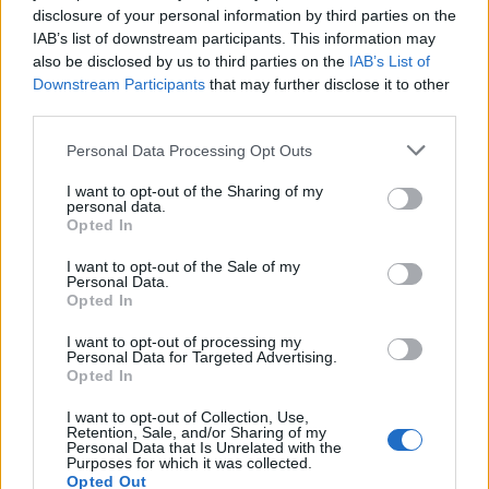
egyenesen mozogna a nagyobb nyomású helyről az
disclosure of your personal information by third parties on the
alacsonyabb nyomású hely felé. A Föld forgása miatt azonban
IAB’s list of downstream participants. This information may
a meginduló légáramlás eltérül ettől az egyenestől.
also be disclosed by us to third parties on the
IAB’s List of
A Corioli-erő hatása: Az északi félgömbön az elvi iránytól a szél
Downstream Participants
that may further disclose it to other
mindig jobb kéz felé, a déli félgömbön viszont bal kéz felé tér el.
third parties.
Vagyis. É-i félgömb: É-i szélből Északkeleti, majd Keleti lesz.
Personal Data Processing Opt Outs
D-i szélből Délnyugati majd Nyugati lesz
D-i félgömb: É-i szélből Északnyugati, majd Nyugati lesz.
I want to opt-out of the Sharing of my
personal data.
D-i szélből Délkeleti, majd Keleti lesz
Opted In
Általános légkörzés:
Ha nem lenne Corioli-erő, akkor a
sarkvidéki levegő a felszín felett áramlana egyenesen az
I want to opt-out of the Sale of my
Egyenlítő felé, helyére a magasban egyenlítői meleg levegő
Personal Data.
Opted In
érkezne a sarkvidékekre és akkor aztán bajban lennénk az
időjárás előrejelzések elkészítésével. Ezt az egyszerű helyzetet
I want to opt-out of processing my
alakítja át a Föld forgása, létrehozva az általános légkörzést.
Personal Data for Targeted Advertising.
Opted In
Futóáramlások: Ezek a magasban alakulnak ki, a legmelegeb
b és a leghidegebb területek között. Ezek a Földön: – térítők
I want to opt-out of Collection, Use,
Sarkkörök
Retention, Sale, and/or Sharing of my
Personal Data that Is Unrelated with the
Irányuk nyugatias, sebességük 3-500 km/óra.
Purposes for which it was collected.
Sarki szelek: A sarkvidékek felett összegyűlt hideg levegő m
Opted Out