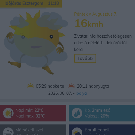
Időjárás Esztergom
11:18
Péntek // Augusztus 7.
16
kmh
Zivatar: Ma hozzávetőlegesen
a késő délelőtti, déli óráktól
kora...
Tovább
05:29
napkelte
20:11
napnyugta
2026. 08. 07. -
Ibolya
Napi min:
22°C
Kb.
2mm
eső
Napi max:
32°C
Valósz.:
20%
Mérsékelt szél
Borult égbolt