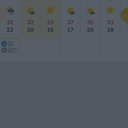
32
32
33
37
35
33
22
20
15
17
20
18
2mm
20%
23km/h
ÉÉNy