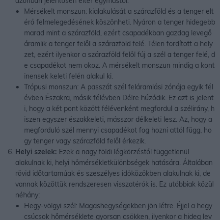
azonban jelentősen eltér egymástól.
Mérsékelt monszun: kialakulását a szárazföld és a tenger elt
érő felmelegedésének köszönheti. Nyáron a tenger hidegebb
marad mint a szárazföld, ezért csapadékban gazdag levegő
áramlik a tenger felől a szárazföld felé. Télen fordított a hely
zet, ezért ilyenkor a szárazföld felől fúj a szél a tenger felé, d
e csapadékot nem okoz. A mérsékelt monszun mindig a kont
inensek keleti felén alakul ki.
Trópusi monszun: A passzát szél feláramlási zónája egyik fél
évben Északra, másik félévben Délre húzódik. Ez azt is jelent
i, hogy a két pont között félévenként megfordul a szélirány, h
iszen egyszer északkeleti, másszor délkeleti lesz. Az, hogy a
megforduló szél mennyi csapadékot fog hozni attól függ, ho
gy tenger vagy szárazföld felől érkezik.
Helyi szelek:
Ezek a nagy földi légkörzéstől függetlenül
alakulnak ki, helyi hőmérsékletkülönbségek hatására. Általában
rövid időtartamúak és szeszélyes időközökben alakulnak ki, de
vannak közöttük rendszeresen visszatérők is. Ez utóbbiak közül
néhány:
Hegy-völgyi szél: Magashegységekben jön létre. Éjjel a hegy
csúcsok hőmérséklete gyorsan csökken, ilyenkor a hideg lev