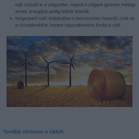
egő csúszik le a völgyekbe, nappal a völgyek gyorsan melegs
zenek, levegőjük pedig felfelé áramlik.
tengerparti szél: kialakulása a monszunhoz hasonló, csak ne
m évszakonként, hanem napszakonként fordul a szél.
Tovább olvasom a cikket.