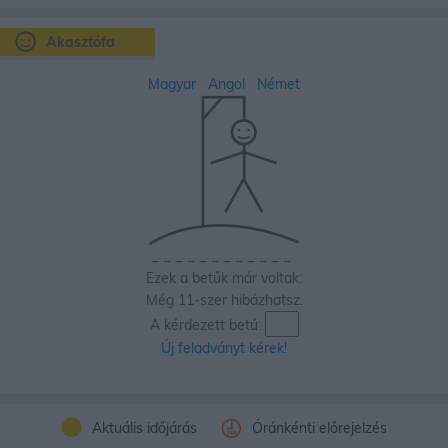
Akasztófa
Magyar
Angol
Német
_
_
_
_
_
_
_
_
_
_
_
_
Ezek a betűk már voltak:
Még 11-szer hibázhatsz.
A kérdezett betű:
Új feladványt kérek!
Aktuális időjárás
Óránkénti előrejelzés