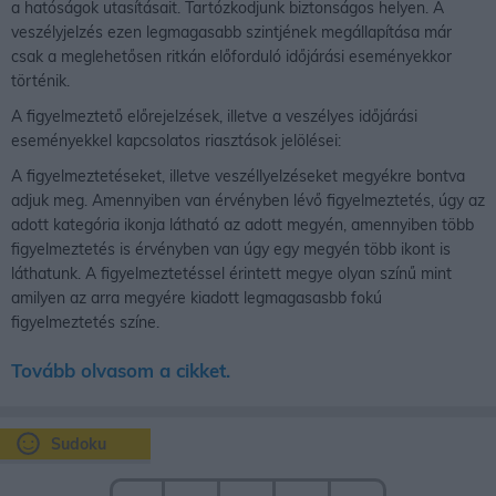
a hatóságok utasításait. Tartózkodjunk biztonságos helyen. A
veszélyjelzés ezen legmagasabb szintjének megállapítása már
csak a meglehetősen ritkán előforduló időjárási eseményekkor
történik.
A figyelmeztető előrejelzések, illetve a veszélyes időjárási
eseményekkel kapcsolatos riasztások jelölései:
A figyelmeztetéseket, illetve veszéllyelzéseket megyékre bontva
adjuk meg. Amennyiben van érvényben lévő figyelmeztetés, úgy az
adott kategória ikonja látható az adott megyén, amennyiben több
figyelmeztetés is érvényben van úgy egy megyén több ikont is
láthatunk. A figyelmeztetéssel érintett megye olyan színű mint
amilyen az arra megyére kiadott legmagasasbb fokú
figyelmeztetés színe.
Tovább olvasom a cikket.
Sudoku