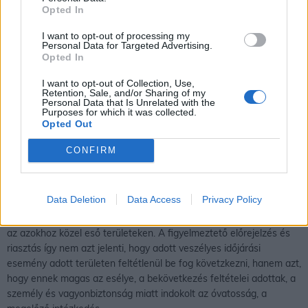
Opted In
I want to opt-out of processing my
Personal Data for Targeted Advertising.
Opted In
I want to opt-out of Collection, Use,
Retention, Sale, and/or Sharing of my
Personal Data that Is Unrelated with the
Purposes for which it was collected.
Opted Out
CONFIRM
Egy térségre kiadott figyelmeztető előrejelzés, riasztás azt jelenti,
Data Deletion
Data Access
Privacy Policy
hogy az időjárási feltételek mellett az adott veszélyes időjárási
esemény kialakulhat a figyelmeztetéssel és riasztással érintett és
az azokhoz közel eső területeken. A figyelmeztető előrejelzés és
riasztás így nem azt jelenti, hogy adott veszélyes időjárási
esemény adott területen feltétlenül be fog követzkezni, hanem azt,
hogy ennek magas az esélye, a bekövetkezés feltételei adottak, a
személy és vagyonbiztonság miatt indokolt az óvatosság, a