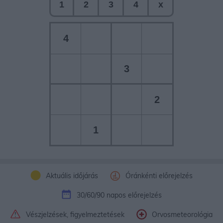
1
2
3
4
x
4
3
2
1
Aktuális időjárás
Óránkénti előrejelzés
30/60/90 napos előrejelzés
Vészjelzések, figyelmeztetések
Orvosmeteorológia