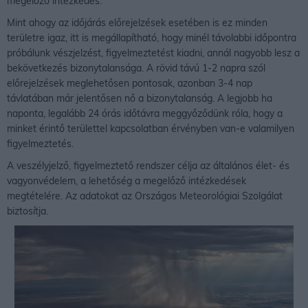
megelőző intézkedés.
Mint ahogy az időjárás előrejelzések esetében is ez minden
területre igaz, itt is megállapítható, hogy minél távolabbi időpontra
próbálunk vészjelzést, figyelmeztetést kiadni, annál nagyobb lesz a
bekövetkezés bizonytalansága. A rövid távú 1-2 napra szól
előrejelzések meglehetősen pontosak, azonban 3-4 nap
távlatában már jelentősen nő a bizonytalanság. A legjobb ha
naponta, legalább 24 órás időtávra meggyőződünk róla, hogy a
minket érintő területtel kapcsolatban érvényben van-e valamilyen
figyelmeztetés.
A veszélyjelző, figyelmeztető rendszer célja az általános élet- és
vagyonvédelem, a lehetőség a megelőző intézkedések
megtételére. Az adatokat az Országos Meteorológiai Szolgálat
biztosítja.