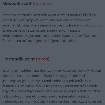
Második szint
(narancs)
Ez a figyelmeztetési szint már olyan veszélyt hordozó időjárási
jelenséget, jelenségeket jelent, amelyek káreseményekhez
vezethetnek, vagy akár személyi sérülést, balesetet is okozhatnak.
Érvényben lévő veszélyjelzés esetén legyünk nagyon
körültekintőek, vigyázzunk saját biztonságunkra és értékeinkre.
Részletesen tájékozódjunk az időjárás alakulásáról.
Harmadik szint
(piros)
Ez a figyelmeztetési, riasztási szint már veszélyes, komoly károkat
okozó, sok esetben emberi életet is fenyegető időjárási
jelenségeket jelez, amelyek rendszerint kiterjedt területeket
érintenek. Érvényben lévő veszélyjelzés, kiadott riasztás esetén
legyünk különös figyelemmel értékeinkre és saját biztonságunkra.
Folyamatosan kísérjük figyelemmel a legfrissebb hivatalos
meteorológiai információkat. Minden körülmények között kövessük