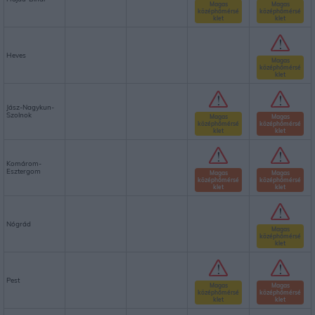
Magas
Magas
középhőmérsé
középhőmérsé
klet
klet
Heves
Magas
középhőmérsé
klet
Jász-Nagykun-
Szolnok
Magas
Magas
középhőmérsé
középhőmérsé
klet
klet
Komárom-
Esztergom
Magas
Magas
középhőmérsé
középhőmérsé
klet
klet
Nógrád
Magas
középhőmérsé
klet
Pest
Magas
Magas
középhőmérsé
középhőmérsé
klet
klet