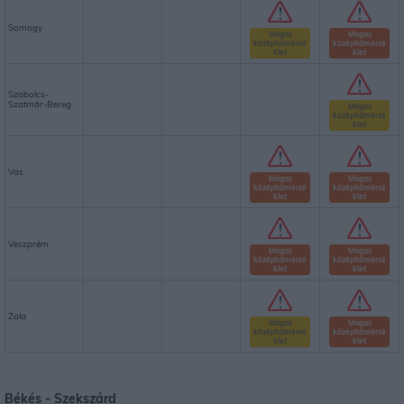
Somogy
Magas
Magas
középhőmérsé
középhőmérsé
klet
klet
Szabolcs-
Szatmár-Bereg
Magas
középhőmérsé
klet
Vas
Magas
Magas
középhőmérsé
középhőmérsé
klet
klet
Veszprém
Magas
Magas
középhőmérsé
középhőmérsé
klet
klet
Zala
Magas
Magas
középhőmérsé
középhőmérsé
klet
klet
Békés -
Szekszárd