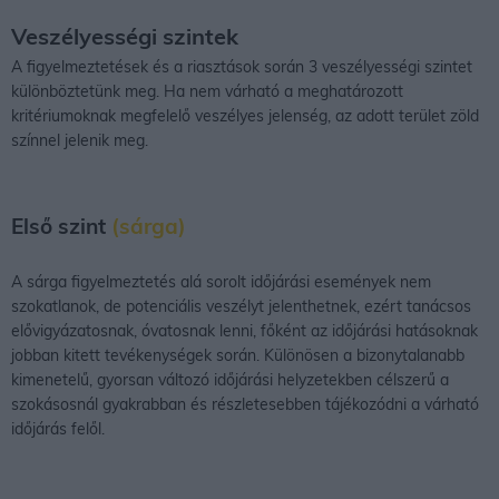
Veszélyességi szintek
A figyelmeztetések és a riasztások során 3 veszélyességi szintet
különböztetünk meg. Ha nem várható a meghatározott
kritériumoknak megfelelő veszélyes jelenség, az adott terület zöld
színnel jelenik meg.
Első szint
(sárga)
A sárga figyelmeztetés alá sorolt időjárási események nem
szokatlanok, de potenciális veszélyt jelenthetnek, ezért tanácsos
elővigyázatosnak, óvatosnak lenni, főként az időjárási hatásoknak
jobban kitett tevékenységek során. Különösen a bizonytalanabb
kimenetelű, gyorsan változó időjárási helyzetekben célszerű a
szokásosnál gyakrabban és részletesebben tájékozódni a várható
időjárás felől.