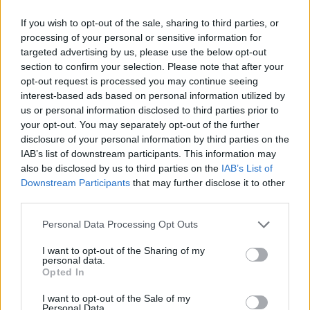
Aug 08.
Aug 09.
Aug 10.
Aug 11.
Aug 12.
Aug 13.
Au
If you wish to opt-out of the sale, sharing to third parties, or
SZ
V
H
K
SZ
CS
processing of your personal or sensitive information for
targeted advertising by us, please use the below opt-out
section to confirm your selection. Please note that after your
opt-out request is processed you may continue seeing
32
35
37
38
32
32
interest-based ads based on personal information utilized by
20
17
16
19
20
17
us or personal information disclosed to third parties prior to
your opt-out. You may separately opt-out of the further
disclosure of your personal information by third parties on the
IAB’s list of downstream participants. This information may
also be disclosed by us to third parties on the
IAB’s List of
Downstream Participants
that may further disclose it to other
third parties.
Vészjelzések, Figyelmeztetések
Personal Data Processing Opt Outs
Fontos tudni, hogy a veszélyes időjárási eseményeket a
I want to opt-out of the Sharing of my
legkorszerűbb eszközök, módszerek és szakmai ismeretek
personal data.
alkalmazása ellenére sem lehetséges minden esetben
Opted In
megfelelően korán, előre jelezni és így a megfelelő szintű
I want to opt-out of the Sale of my
veszélyjelzést kiadni!
Personal Data.