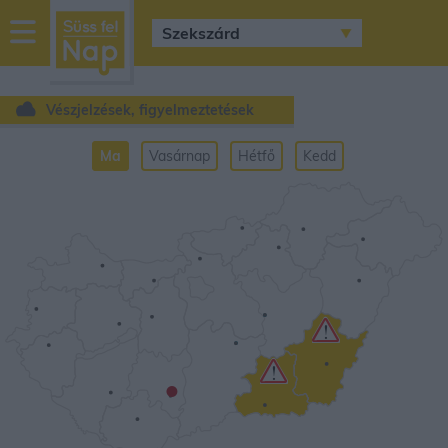
sussfelnap.hu
időjárás
Vészjelzések, figyelmeztetések
Ma
Vasárnap
Hétfő
Kedd
•