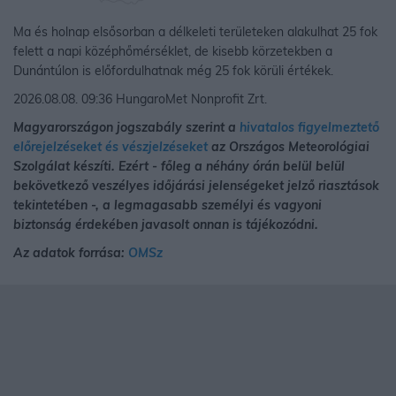
Ma és holnap elsősorban a délkeleti területeken alakulhat 25 fok
felett a napi középhőmérséklet, de kisebb körzetekben a
Dunántúlon is előfordulhatnak még 25 fok körüli értékek.
2026.08.08. 09:36 HungaroMet Nonprofit Zrt.
Magyarországon jogszabály szerint a
hivatalos figyelmeztető
előrejelzéseket és vészjelzéseket
az Országos Meteorológiai
Szolgálat készíti. Ezért - főleg a néhány órán belül belül
bekövetkező veszélyes időjárási jelenségeket jelző riasztások
tekintetében -, a legmagasabb személyi és vagyoni
biztonság érdekében javasolt onnan is tájékozódni.
Az adatok forrása:
OMSz