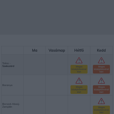
Ma
Vasárnap
Hétfő
Kedd
Tolna -
Szekszárd
Magas
Magas
középhőmérsé
középhőmérsé
klet
klet
Baranya
Magas
Magas
középhőmérsé
középhőmérsé
klet
klet
Borsod-Abaúj-
Zemplén
Magas
középhőmérsé
klet