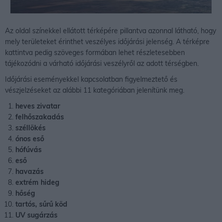
Az oldal színekkel ellátott térképére pillantva azonnal látható, hogy
mely területeket érinthet veszélyes időjárási jelenség. A térképre
kattintva pedig szöveges formában lehet részletesebben
tájékozódni a várható időjárási veszélyről az adott térségben.
Időjárási eseményekkel kapcsolatban figyelmeztető és
vészjelzéseket az alábbi 11 kategóriában jelenítünk meg.
heves zivatar
felhőszakadás
széllökés
ónos eső
hófúvás
eső
havazás
extrém hideg
hőség
tartós, sűrű köd
UV sugárzás