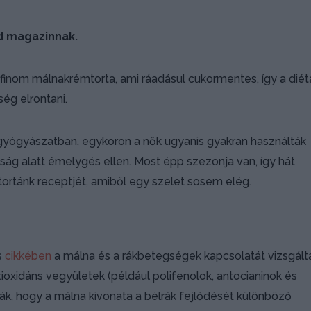
d magazinnak.
 finom málnakrémtorta, ami ráadásul cukormentes, így a diét
ég elrontani.
yógyászatban, egykoron a nők ugyanis gyakran használták
ság alatt émelygés ellen. Most épp szezonja van, így hát
rtánk receptjét, amiből egy szelet sosem elég.
s
cikkében
a málna és a rákbetegségek kapcsolatát vizsgált
ioxidáns vegyületek (például polifenolok, antocianinok és
ák, hogy a málna kivonata a bélrák fejlődését különböző