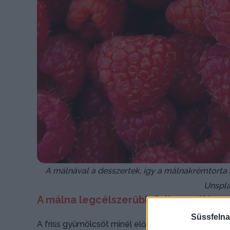
A málnával a desszertek, így a málnakrémtorta 
Unspl
A málna legcélszerűbb felhasználása
Süssfelna
A friss gyümölcsöt minél előbb használjuk fel, h