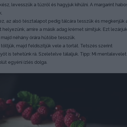
sz, levesszük a tűzről és hagyjuk kihűlni. A margarint habo
k.
ez, az alsó tésztalapot pedig tálcára tesszük és megkenjük 
 helyezünk, amire a másik adag krémet simítjuk. Ezt lezárjuk
, majd néhány órára hűtőbe tesszük.
ltjük, majd feldíszítjük vele a tortát. Tetszés szerint
 is tehetünk rá. Szeletelve tálaljuk. Tipp: Mi mentalevelet
olút egyéni ízlés dolga.