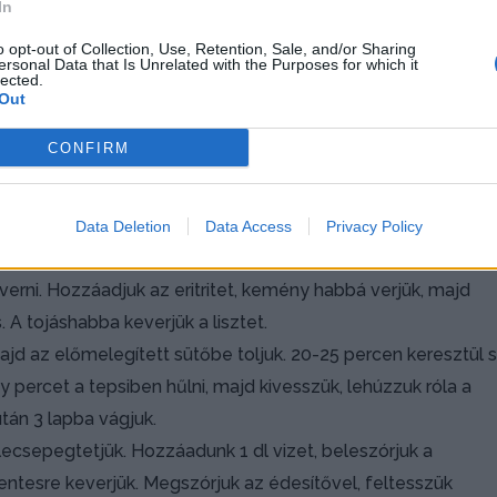
In
o opt-out of Collection, Use, Retention, Sale, and/or Sharing
ersonal Data that Is Unrelated with the Purposes for which it
lected.
Out
CONFIRM
Data Deletion
Data Access
Privacy Policy
pedig sütőpapírral bélelünk. A tésztához a tojásokat
verni. Hozzáadjuk az eritritet, kemény habbá verjük, majd
 A tojáshabba keverjük a lisztet.
majd az előmelegített sütőbe toljuk. 20-25 percen keresztül s
 percet a tepsiben hűlni, majd kivesszük, lehúzzuk róla a
után 3 lapba vágjuk.
csepegtetjük. Hozzáadunk 1 dl vizet, beleszórjuk a
tesre keverjük. Megszórjuk az édesítővel, feltesszük