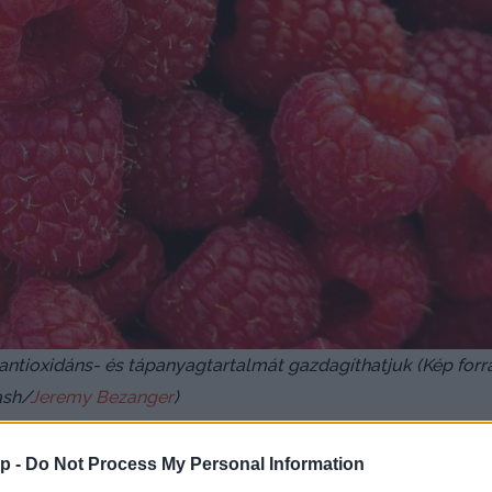
antioxidáns- és tápanyagtartalmát gazdagíthatjuk (Kép forr
ash/
Jeremy Bezanger
)
p -
Do Not Process My Personal Information
ogy megőrizzük C-vitamin-tartalmát. Amit nem tudunk azonna