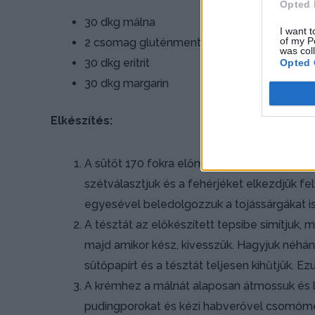
Opted 
30 dkg málna
I want t
of my P
2 csomag gluténmentes málnás pudingpor
was col
30 dkg eritrit
Opted 
30 dkg margarin
Elkészítés:
A sütőt 170 fokra előmelegítjük, egy tepsit 
szétválasztjuk és a fehérjéket elkezdjük fel
egyesével beledolgozzuk a tojássárgákat is.
A tésztát az előkészített tepsibe simítjuk, 
majd amikor kész, kivesszük. Hagyjuk néhány
sütőpapírt és a tésztát teljesen kihűtjük. Ez
A krémhez a málnát alaposan átmossuk és le
pudingporokat és kézi habverővel csomómen