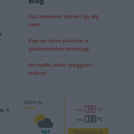
Blog
Házi kenyeret sütnél? Így állj
neki!
a
Kapros-túrós puliszka, a
gluténmentes finomság!
Ha muffin, akkor meggyes-
mákos!
időjárás
39
Péntek
°C
ák. A
max.
18
°C
min.
Előrejelzés itt