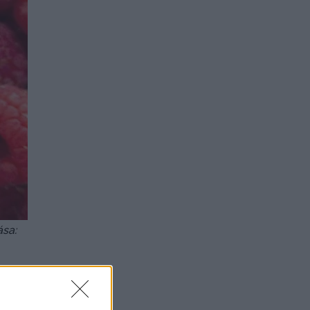
ása:
l