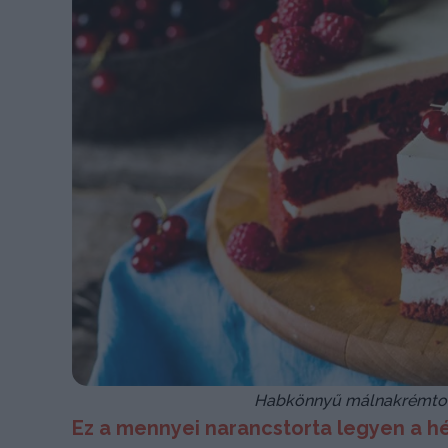
Habkönnyű málnakrémtorta
Ez a mennyei narancstorta legyen a h