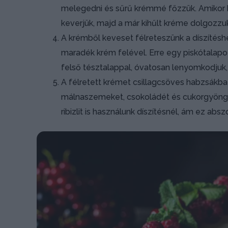
melegedni és sűrű krémmé főzzük. Amikor ké
keverjük, majd a már kihűlt kréme dolgozzu
A krémből keveset félreteszünk a díszítésh
maradék krém felével. Erre egy piskótalapot
felső tésztalappal, óvatosan lenyomkodjuk
A félretett krémet csillagcsöves habzsákba tö
málnaszemeket, csokoládét és cukorgyöngyöt
ribizlit is használunk díszítésnél, ám ez absz