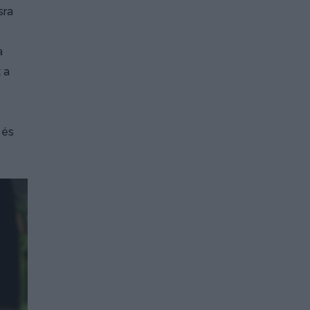
sra
a
 a
 és