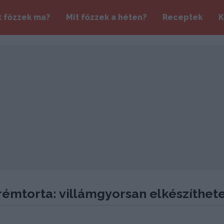
t főzzek ma?
Mit főzzek a héten?
Receptek
K
émtorta: villámgyorsan elkészíthet