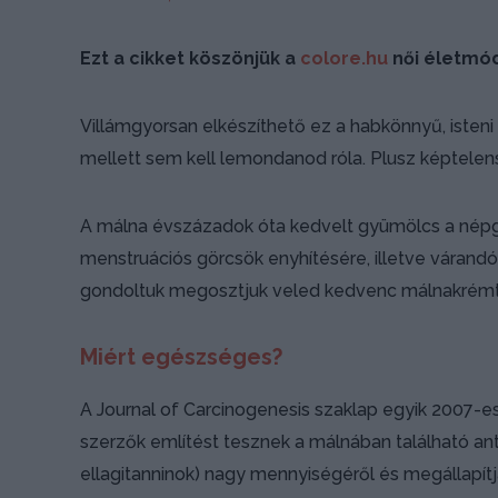
Ezt a cikket köszönjük a
colore.hu
női életmó
Villámgyorsan elkészíthető ez a habkönnyű, isteni
mellett sem kell lemondanod róla. Plusz képtelens
A málna évszázadok óta kedvelt gyümölcs a népg
menstruációs görcsök enyhítésére, illetve várandó
gondoltuk megosztjuk veled kedvenc málnakrémto
Miért egészséges?
A Journal of Carcinogenesis szaklap egyik 2007-e
szerzők említést tesznek a málnában található ant
ellagitanninok) nagy mennyiségéről és megállapítj