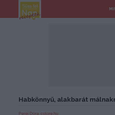
Mi
Habkönnyű, alakbarát málnakr
Perei Dóra,
colore.hu