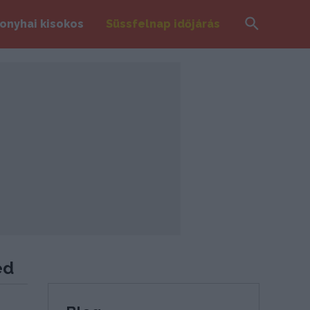
Search
onyhai kisokos
Süssfelnap időjárás
ed