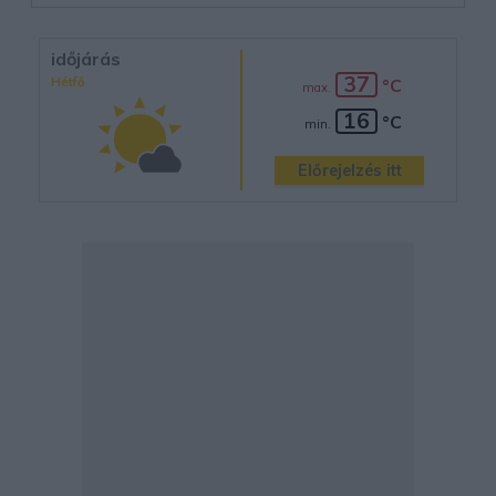
időjárás
37
Hétfő
°C
max.
16
°C
min.
Előrejelzés itt