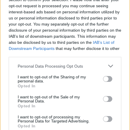
baconbe tekerjük és az előkészített
opt-out request is processed you may continue seeing
tepsibe sorakoztatjuk.
interest-based ads based on personal information utilized by
us or personal information disclosed to third parties prior to
A tepsit lefedjük és az előmelegített
your opt-out. You may separately opt-out of the further
disclosure of your personal information by third parties on the
sütőbe toljuk körülbelül 30 percre.
IAB’s list of downstream participants. This information may
Ezután a hőt 200 fokra emeljük, a fóliát
also be disclosed by us to third parties on the
IAB’s List of
Downstream Participants
that may further disclose it to other
leszedjük a tepsiről és a töltött
third parties.
paprikákat 5 perc alatt pirosra sütjük.
Personal Data Processing Opt Outs
Amikor kész, kivesszük és tetszés
I want to opt-out of the Sharing of my
szerint friss salátával tálaljuk.
personal data.
Opted In
I want to opt-out of the Sale of my
Personal Data.
Opted In
I want to opt-out of processing my
Personal Data for Targeted Advertising.
Opted In