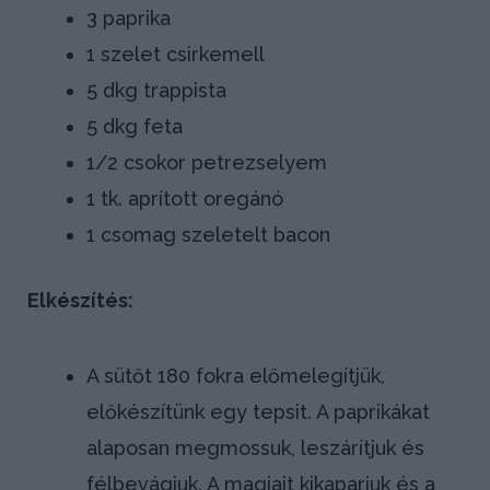
3 paprika
1 szelet csirkemell
5 dkg trappista
5 dkg feta
1/2 csokor petrezselyem
1 tk. aprított oregánó
1 csomag szeletelt bacon
Elkészítés:
A sütőt 180 fokra előmelegítjük,
előkészítünk egy tepsit. A paprikákat
alaposan megmossuk, leszárítjuk és
félbevágjuk. A magjait kikaparjuk és a