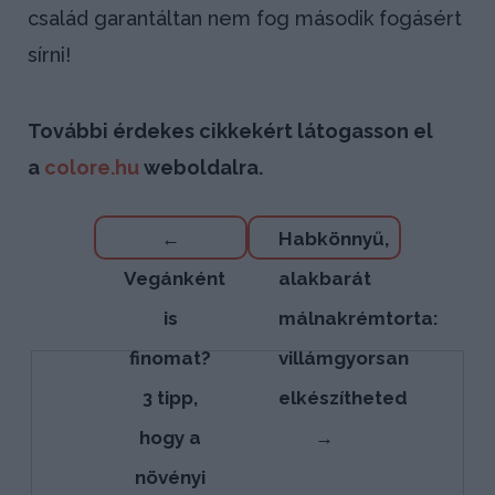
család garantáltan nem fog második fogásért
sírni!
További érdekes cikkekért látogasson el
a
colore.hu
weboldalra.
Bejegyzés
←
Habkönnyű,
navigáció
Vegánként
alakbarát
is
málnakrémtorta:
finomat?
villámgyorsan
3 tipp,
elkészítheted
hogy a
→
növényi