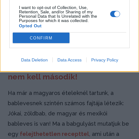
I want to opt-out of Collection, Use,
Retention, Sale, and/or Sharing of my
Personal Data that Is Unrelated with the
Purposes for which it was collected.
Opted Out
CONFIRM
A klasszikus töltött paprika másképp (Kép
forrása: Shutterstock/Puzzlepix)
Data Deletion
Data Access
Privacy Policy
Babgulyás bográcsban, ami után
nem kell második!
Ha már a magyaros ételeknél tartunk, a
bablevesnek szintén számos fajtája létezik:
Jókai, zöldbab, de magyar és mexikói
bableves is van! Ma a babgulyást mutatjuk be
egy
felejthetetlen recepttel
, ami után a