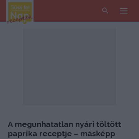
Search
Main
Men
A megunhatatlan nyári töltött
paprika receptje – másképp