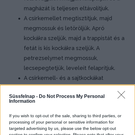
magházát is teljesen eltávolítjuk.
A csirkemellet megtisztítjuk, majd
megmossuk és letöröljük. Apró
kockákra szeljük, majd a trappistát és a
fetát is kis kockákra szeljük. A
petrezselymet megmossuk,
lecsepegtetjük, leveleit felaprítjuk.
A csirkemell- és a sajtkockákat
összekeverjük, majd megszórjuk a
Süssfelnap -
Do Not Process My Personal
petrezselyemzölddel. Ízlés szerint
Information
sózzuk, borsozzuk és az oregánóval
If you wish to opt-out of the sale, sharing to third parties, or
fűszerezzük. Összeforgatjuk és
processing of your personal or sensitive information for
megtöltjük vele a paprikákat. Ezeket
targeted advertising by us, please use the below opt-out
section to confirm your selection. Please note that after your