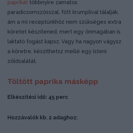
paprikát
többnyire zamatos
paradicsomszósszal, főtt krumplival tálalják,
ám a mi receptünkhöz nem szükséges extra
köretet készítened, mert egy önmagában is
laktató fogást kapsz. Vagy ha nagyon vágysz
a köretre, készíthetsz mellé egy isteni
zöldsalátát.
Töltött paprika másképp
Elkészítési idő: 45 perc
Hozzávalók kb. 2 adaghoz: