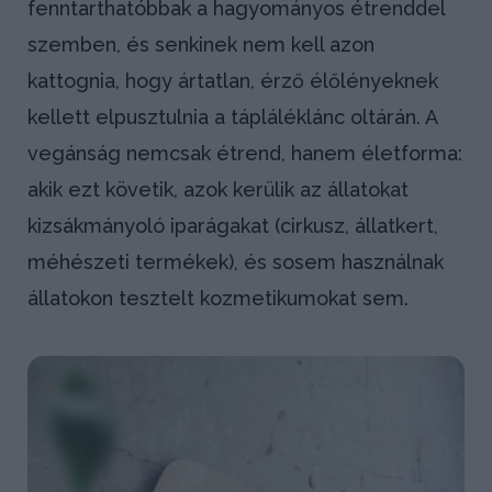
fenntarthatóbbak a hagyományos étrenddel
szemben, és senkinek nem kell azon
kattognia, hogy ártatlan, érző élőlényeknek
kellett elpusztulnia a tápláléklánc oltárán. A
vegánság nemcsak étrend, hanem életforma:
akik ezt követik, azok kerülik az állatokat
kizsákmányoló iparágakat (cirkusz, állatkert,
méhészeti termékek), és sosem használnak
állatokon tesztelt kozmetikumokat sem.