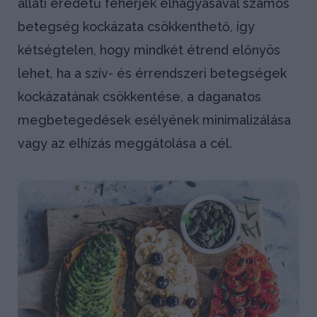
állati eredetű fehérjék elhagyásával számos
betegség kockázata csökkenthető, így
kétségtelen, hogy mindkét étrend előnyös
lehet, ha a szív- és érrendszeri betegségek
kockázatának csökkentése, a daganatos
megbetegedések esélyének minimalizálása
vagy az elhízás meggátolása a cél.