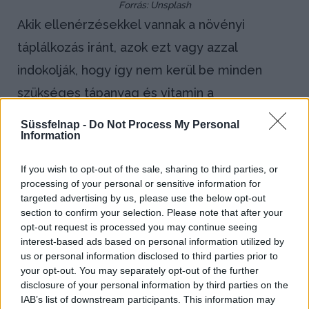
Forrás: Unsplash
Akik ellenérzésekkel vannak a növényi
táplálkozás iránt, azok ezt vagy azzal
indokolják, hogy így nem kerül be minden
szükséges tápanyag és vitamin a
szervezetbe, vagy azzal, hogy sokkal
Süssfelnap -
Do Not Process My Personal
Information
íztelenebb, egyhangúbb az étrend.
If you wish to opt-out of the sale, sharing to third parties, or
processing of your personal or sensitive information for
Előbbi felvetésre a szakemberek is azt
targeted advertising by us, please use the below opt-out
mondják, hogy bizonyos, létfontosságú
section to confirm your selection. Please note that after your
opt-out request is processed you may continue seeing
anyagok tényleg nem jutnak be pusztán a
interest-based ads based on personal information utilized by
növényekkel, így azokat étrend-kiegészítők
us or personal information disclosed to third parties prior to
your opt-out. You may separately opt-out of the further
formájában pótolni kell. Éppen ezért a vegán
disclosure of your personal information by third parties on the
proteinek például már dúsítottak
IAB’s list of downstream participants. This information may