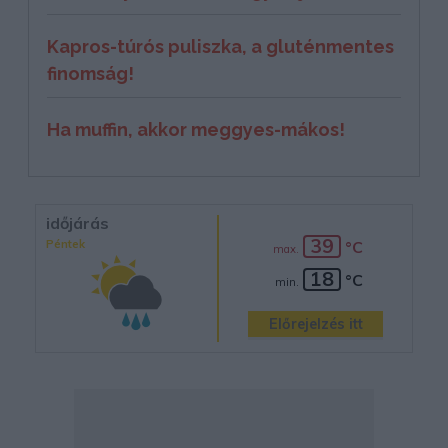
Kapros-túrós puliszka, a gluténmentes
finomság!
Ha muffin, akkor meggyes-mákos!
időjárás
39
Péntek
°C
max.
18
°C
min.
Előrejelzés itt