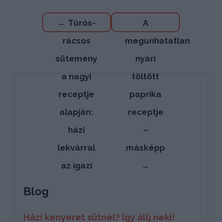
Bejegyzés
←
Túrós-
A
navigáció
rácsos
megunhatatlan
sütemény
nyári
a nagyi
töltött
receptje
paprika
alapján:
receptje
házi
–
lekvárral
másképp
az igazi
→
Blog
Házi kenyeret sütnél? Így állj neki!