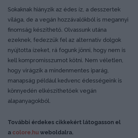
Sokaknak hiányzik az édes íz, a desszertek
világa, de a vegán hozzávalókból is megannyi
finomság készíthető. Olvassunk utána
ezeknek, fedezzük fel az alternatív dolgok
nyújtotta ízeket, rá fogunk jönni, hogy nem is
kell kompromisszumot kötni. Nem véletlen,
hogy virágzik a mindenmentes iparág,
manapság például kedvenc édességeink is
könnyedén elkészíthetőek vegán
alapanyagokból.
További érdekes cikkekért látogasson el
a
colore.hu
weboldalra.