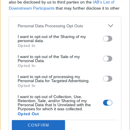
also be disclosed by us to third parties on the
IAB’s List of
aminosavakkal, vitaminokkal és ásványi
Downstream Participants
that may further disclose it to other
third parties.
anyagokkal.
Personal Data Processing Opt Outs
Utóbbira, az ízes életre pedig a következő
I want to opt-out of the Sharing of my
personal data.
tippek szolgálhatnak megoldásként, ha csak
Opted In
azért nem próbálta ki eddig valaki a vega
I want to opt-out of the Sale of my
Personal Data.
táplálkozást, mert tart attól, hogy nem elég
Opted In
finom.
I want to opt-out of processing my
Personal Data for Targeted Advertising.
Opted In
Fedezzük fel a fűszereket!
I want to opt-out of Collection, Use,
Retention, Sale, and/or Sharing of my
Personal Data that Is Unrelated with the
Sokszor egy ételhez az íze miatt
Purposes for which it was collected.
Opted Out
ragaszkodunk és nem a tápértéke vagy
CONFIRM
összetétele miatt. Márpedig az ízek sokszor