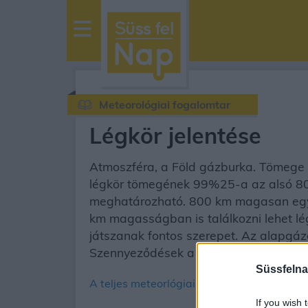
sussfelnap.hu
időjárás
Meteorológiai fogalomtar
Légkör jelentése
Atmoszféra, a Föld gázburka. Tömege é
légkör tömegének 99%25-a az alsó 80 
meghatározható. 800 km magasan egye
km magasságban is találkozni lehet l
játszanak fontos szerepet. Az alapgáz
Szennyeződések a por, a sókristályok,
Süssfelna
A teljes meteorlógiai fogalomtár
If you wish 