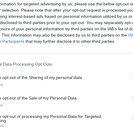
formation for targeted advertising by us, please use the below opt-out s
r selection. Please note that after your opt-out request is processed y
eing interest-based ads based on personal information utilized by us or
am
Csapadékösszeg
Szitálás
Cumulus 
disclosed to third parties prior to your opt-out. You may separately opt-
losure of your personal information by third parties on the IAB’s list of
. This information may also be disclosed by us to third parties on the
IA
Participants
that may further disclose it to other third parties.
l Data Processing Opt Outs
o opt-out of the Sharing of my personal data.
In
o opt-out of the Sale of my Personal Data.
In
to opt-out of processing my Personal Data for Targeted
ing.
ánkénti előrejelzés
30/60/90 napos előrejelzés
In