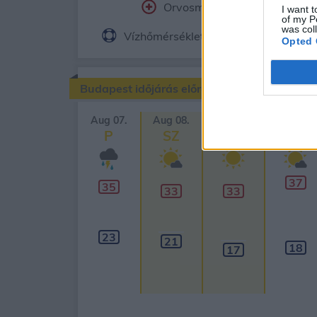
Orvosmeteorológia
Fe
I want t
of my P
was col
Vízhőmérséklet
Holdnaptár
Opted 
Budapest időjárás előrejelzése
Aug 07.
Aug 08.
Aug 09.
Aug 10.
P
SZ
V
H
37
35
33
33
23
21
18
17