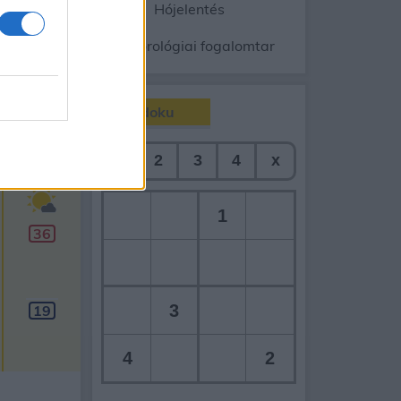
ép
Radar
Hójelentés
gnyomás
Meteorológiai fogalomtar
Sudoku
90
napos
Aug 16.
1
2
3
4
x
V
1
36
3
19
4
2