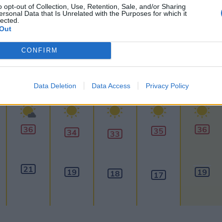
lhőkép
Hőtérkép
Páratartalom
Széltérk
o opt-out of Collection, Use, Retention, Sale, and/or Sharing
ersonal Data that Is Unrelated with the Purposes for which it
lected.
Receptek
Pollenjelentés
Mikor?
Lé
Out
CONFIRM
30
napos
előrejelzés
60
napos
Aug 11.
Aug 12.
Aug 13.
Aug 14.
Aug 15.
Data Deletion
Data Access
Privacy Policy
K
SZ
CS
P
SZ
36
36
35
34
33
21
19
19
18
17