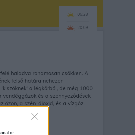
05:28
20:09
ölfelé haladva rohamosan csökken. A
ének felső határa nehezen
kiszöknek' a légkörből, de még 1000
, a vendéggázok és a szennyeződések
 ózon, a szén-dioxid, és a vízgőz.
sonal or