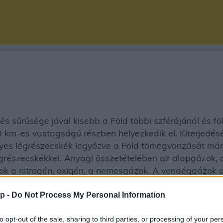
s sűrűsége jóval kisebb a Föld többi szférájánál és f
km-es vastagságú részben helyezkedik el. Kiterjedés
s légrészecskék legyőzve a Föld tömegvonzását már '
égrészecskékkel. Anyagi összetételében az alapgázok
ok a nitrogén, oxigén, a nemesgázok. A vendéggázok az
 füst, hamu, korom, virágporszemek, baktériumok.
p -
Do Not Process My Personal Information
to opt-out of the sale, sharing to third parties, or processing of your per