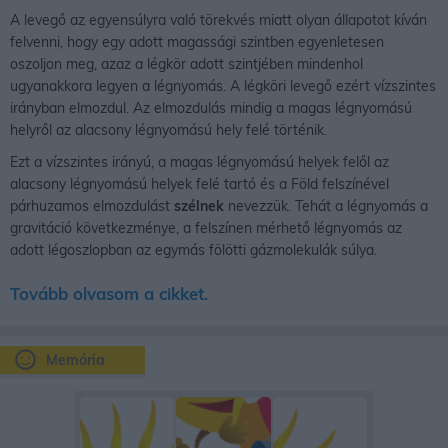
A levegő az egyensúlyra való törekvés miatt olyan állapotot kíván
felvenni, hogy egy adott magassági szintben egyenletesen
oszoljon meg, azaz a légkör adott szintjében mindenhol
ugyanakkora legyen a légnyomás. A légköri levegő ezért vízszintes
irányban elmozdul. Az elmozdulás mindig a magas légnyomású
helyről az alacsony légnyomású hely felé történik.
Ezt a vízszintes irányú, a magas légnyomású helyek felől az
alacsony légnyomású helyek felé tartó és a Föld felszínével
párhuzamos elmozdulást
szélnek
nevezzük. Tehát a légnyomás a
gravitáció következménye, a felszínen mérhető légnyomás az
adott légoszlopban az egymás fölötti gázmolekulák súlya.
Tovább olvasom a cikket.
Memória