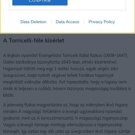
CONFIRM
felületegység alatt négyzetmétert értünk, a súly egysége pedig a
newton (N). A légnyomás, amelyet hivatalosan pascalban (Pa)
adunk meg, a súly és a felületegység hányadosa (N/m2).
Data Deletion
Data Access
Privacy Policy
A Torricelli-féle kísérlet
A légköri nyomást Evangelista Torricelli itáliai fizikus (1608–1647),
Galilei tanítványa bizonyította 1643–ban, elmés kísérletével.
Higannyal töltött meg egy 1 méter hosszú, egyik végén zárt
üvegcsövet, majd nyitott végével lefelé fordítva higannyal
megtöltött edénybe állította. Azt tapasztalta, hogy a higany nem
ömlik ki teljesen a csőből, hanem bizonyos magasságig továbbra is
kitölti.
A jelenség fizikai magyarázata az, hogy az edényben lévő higany
minden A nagyságú felületére a levegő ugyanakkora nyomást
gyakorol, mint az A keresztmetszetű, h magasságú higanyoszlop.
Vagyis a levegő tömege mintegy ellensúlyozza a higanyoszlop
tömegét, így aztán egy idő után az üvegcsőben lévő higany szintje