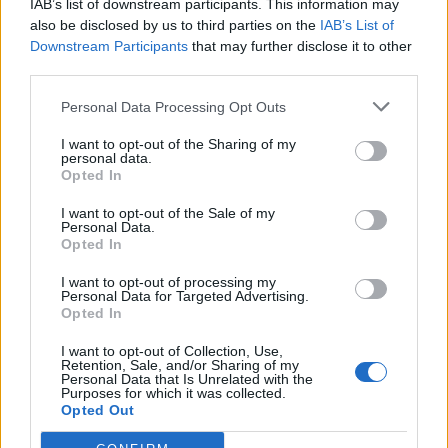
IAB’s list of downstream participants. This information may
(aerosztatikai nyomásnak) szoktak nevezni. Számunkra általában
also be disclosed by us to third parties on the
IAB’s List of
az a fontos, hogy a Föld felszínén, a levegőóceán alján mekkora a
Downstream Participants
that may further disclose it to other
levegőréteg nyomása.
third parties.
Personal Data Processing Opt Outs
I want to opt-out of the Sharing of my
personal data.
Opted In
I want to opt-out of the Sale of my
Personal Data.
Opted In
I want to opt-out of processing my
Personal Data for Targeted Advertising.
Opted In
I want to opt-out of Collection, Use,
Retention, Sale, and/or Sharing of my
Personal Data that Is Unrelated with the
Purposes for which it was collected.
A levegő tömege a gravitációs erő miatt nyomást gyakorol a
Opted Out
földfelszínre és a testekre. A levegő súlyának felületegységre ható
értékét definiáljuk légnyomásként. Az SI rendszerben