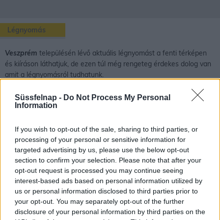
Légnyomás
Veszprém
településén lévő aktuális légnyomást a fenti térképen
és kiíráson láthatjuk, de ezen túl még rengeteg érdekes dolog van
amit a légnyomásról tudhatunk.
Süssfelnap -
Do Not Process My Personal
Information
A légnyomás oka, fogalma
If you wish to opt-out of the sale, sharing to third parties, or
A gázoknak is van tömegük, a gáz részecskéit is vonzza a Föld.
processing of your personal or sensitive information for
Egy szokásos méretű tartályba bezárt gáz esetében ez a tömeg
targeted advertising by us, please use the below opt-out
azonban kicsi, így a gáz súlyát csak nagyon érzékeny mérleggel
section to confirm your selection. Please note that after your
lehet kimutatni.
opt-out request is processed you may continue seeing
interest-based ads based on personal information utilized by
Földünket körülvevő levegő kis sűrűségű a folyadékokhoz, szilárd
us or personal information disclosed to third parties prior to
anyagokhoz képest, de a légkör hatalmas gázmennyiséget jelent.
your opt-out. You may separately opt-out of the further
Ennek a levegőóceánnak a súlya már jelentős. A légkörnek is
disclosure of your personal information by third parties on the
létezik tehát a súlyából származó nyomása, melyet légnyomásnak