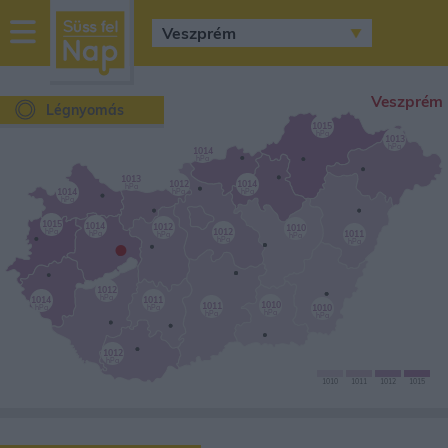
sussfelnap.hu
időjárás
Veszprém
Légnyomás
1015
hPa
1013
hPa
1014
hPa
1013
1012
1014
hPa
1014
hPa
hPa
hPa
1015
1014
1012
1010
1012
hPa
1011
•
hPa
hPa
hPa
hPa
hPa
1012
hPa
1014
1011
1010
1011
1010
hPa
hPa
hPa
hPa
hPa
1012
hPa
1010
1011
1012
1015