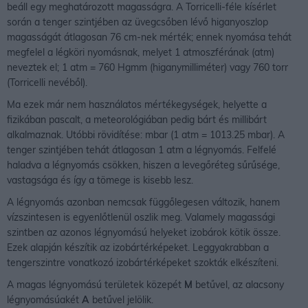
beáll egy meghatározott magasságra. A Torricelli-féle kísérlet
során a tenger szintjében az üvegcsőben lévő higanyoszlop
magasságát átlagosan 76 cm-nek mérték; ennek nyomása tehát
megfelel a légköri nyomásnak, melyet 1 atmoszférának (atm)
neveztek el; 1 atm = 760 Hgmm (higanymilliméter) vagy 760 torr
(Torricelli nevéből).
Ma ezek már nem használatos mértékegységek, helyette a
fizikában pascalt, a meteorológiában pedig bárt és millibárt
alkalmaznak. Utóbbi rövidítése: mbar (1 atm = 1013.25 mbar). A
tenger szintjében tehát átlagosan 1 atm a légnyomás. Felfelé
haladva a légnyomás csökken, hiszen a levegőréteg sűrűsége,
vastagsága és így a tömege is kisebb lesz.
A légnyomás azonban nemcsak függőlegesen változik, hanem
vízszintesen is egyenlőtlenül oszlik meg. Valamely magassági
szintben az azonos légnyomású helyeket izobárok kötik össze.
Ezek alapján készítik az izobártérképeket. Leggyakrabban a
tengerszintre vonatkozó izobártérképeket szokták elkészíteni.
A magas légnyomású területek közepét
M
betűvel, az alacsony
légnyomásúakét
A
betűvel jelölik.