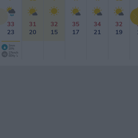
33
31
32
35
34
32
23
20
15
17
21
19
2mm
20%
27km/h
ÉÉNy