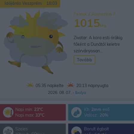
Időjárás Veszprém
16:03
Péntek // Augusztus 7.
1015
hPa
Zivatar: A kora esti órákig
főként a Dunától keletre
szórványosan...
Tovább
05:35
napkelte
20:13
napnyugta
2026. 08. 07. -
Ibolya
Napi min:
23°C
Kb.
2mm
eső
Napi max:
33°C
Valósz.:
20%
Szeles
Borult égbolt