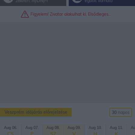
28km/h, NyDNy-i
égbolt várható
Figyelem! Zivatar alakulhat ki. Elsődleges...
Veszprém időjárás előrejelzése
30
napos
Aug 06.
Aug 07.
Aug 08.
Aug 09.
Aug 10.
Aug 11.
Au
CS
P
SZ
V
H
K