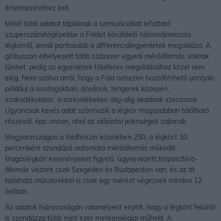
értelmezéséhez kell.
Minél több adatot táplálnak a szimulációkat lefuttató
szuperszámítógépekbe a Földet körülölelő háromdimenziós
légkörről, annál pontosabb a differenciálegyenletek megoldása. A
glóbuszon elhelyezett több százezer egyedi mérőállomás soknak
tűnhet, pedig az egyenletek tökéletes megoldásához közel sem
elég. Nem szólva arról, hogy a Föld nehezen hozzáférhető pontjain,
például a sivatagokban, óceánok, tengerek közepén,
szakadékokban, a sarkvidékeken alig-alig akadnak szenzorok.
Ugyancsak kevés adat származik a légkör magasabban található
részeiről, épp onnan, ahol az időjárási jelenségek zajlanak.
Magyarországon a földfelszín közelében 250, a légkört 10
percenként szondázó automata mérőállomás működik.
Magaslégköri eseményeket figyelő, úgynevezett troposzféra-
állomás viszont csak Szegeden és Budapesten van, és az itt
található műszerekkel is csak egy mérést végeznek minden 12
órában.
Az adatok hiányosságán valamelyest enyhít, hogy a légkört felülről
is szondázza több mint ezer meteorológiai műhold. A