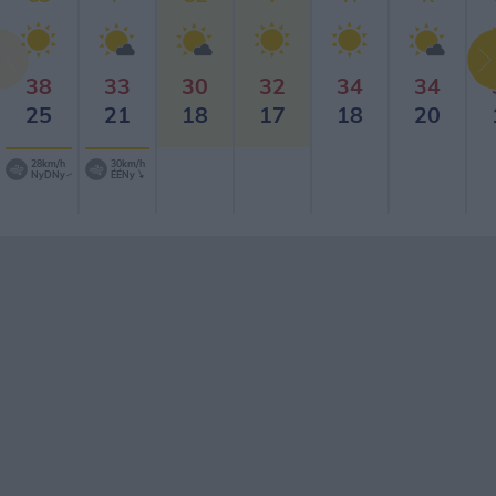
38
33
30
32
34
34
25
21
18
17
18
20
28km/h
30km/h
NyDNy
ÉÉNy