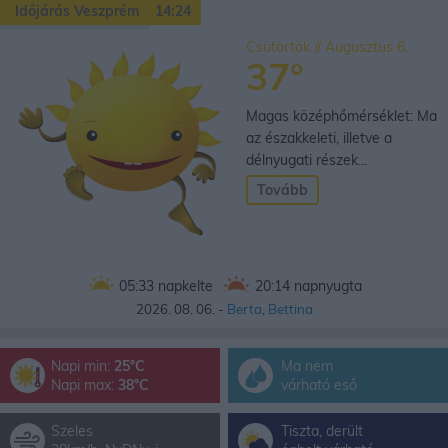
Időjárás Veszprém
14:24
Csütörtök // Augusztus 6.
37°
Magas középhőmérséklet: Ma
az északkeleti, illetve a
délnyugati részek...
Tovább
05:33
napkelte
20:14
napnyugta
2026. 08. 06. -
Berta
,
Bettina
Napi min:
25°C
Ma nem
Napi max:
38°C
várható eső
Szeles
Tiszta, derült