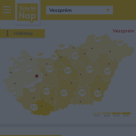
sussfelnap.hu
időjárás
Veszprém
Hőtérkép
38°
38°
38°
38°
40°
39°
37°
37°
37°
39°
39°
40°
39°
•
39°
37°
40°
39°
40°
40°
42°
37
-37
38
-38
39
-39
40-
42