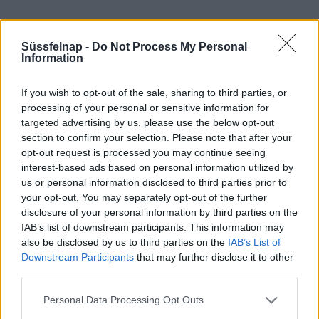
Hőmérséklet
Süssfelnap -
Do Not Process My Personal
Information
Veszprém
várható hőmérséklet előrejelzése a egyik legfontosabb
része az időjárás előrejelzéseknek. Az előrejelzések
If you wish to opt-out of the sale, sharing to third parties, or
processing of your personal or sensitive information for
megbízhatósága rendkívül összetett kérdés, a rendelkezésünkre
targeted advertising by us, please use the below opt-out
álló rengeteg adat, fejlett műszerek, kifinomult algoritmusok és
section to confirm your selection. Please note that after your
hatalmas számítási képességgel rendelkező szuperszámítógépek
opt-out request is processed you may continue seeing
ellenére is elmondható, hogy míg a másnapi várható időjárást 90-
interest-based ads based on personal information utilized by
95%-os pontossággal meg tudjuk mondani, addig 4 napra előre
us or personal information disclosed to third parties prior to
75-90%, a heti előrejelzés 65-80%-os pontossággal, 10 nappal
your opt-out. You may separately opt-out of the further
előre pedig már csak 60% körüli valószínűséggel jósoltható meg a
disclosure of your personal information by third parties on the
várható időjárás.
IAB’s list of downstream participants. This information may
also be disclosed by us to third parties on the
IAB’s List of
Downstream Participants
that may further disclose it to other
third parties.
Personal Data Processing Opt Outs