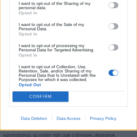
I want to opt-out of the Sharing of my
personal data.
Opted In
I want to opt-out of the Sale of my
Personal Data.
Opted In
I want to opt-out of processing my
Personal Data for Targeted Advertising.
Opted In
I want to opt-out of Collection, Use,
Az előrejelzések elkészítésében sűrű mérőhálózatok segítik a
Retention, Sale, and/or Sharing of my
meteorológusok munkáját – ahhoz, hogy pontos előrejelzések
Personal Data that Is Unrelated with the
Purposes for which it was collected.
készülhessenek a légkör több pontjáról be kell szerezni a
Opted Out
méréseket. Így ma már nem csak földfelszínen kialakított
állomások vannak, a légkör bizonyos magassági szintjein is
CONFIRM
végeznek méréseket úgynevezett meteorológiai ballonok (főleg
nagyobb városokban bocsátanak fel naponta ilyeneket)
segítségével. Ha megvannak az adatok, képbe kerülhetnek a
Data Deletion
Data Access
Privacy Policy
számítógépes modellek, amelyek segítségével bizonyos képletek
és számítások után térképre lehet vetni az adatokat. Ez ma már
automatizmus, az ember már csak a térképek, diagramok