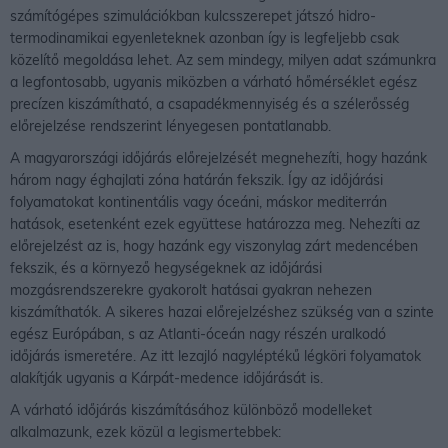
számítógépes szimulációkban kulcsszerepet játszó hidro-
termodinamikai egyenleteknek azonban így is legfeljebb csak
közelítő megoldása lehet. Az sem mindegy, milyen adat számunkra
a legfontosabb, ugyanis miközben a várható hőmérséklet egész
precízen kiszámítható, a csapadékmennyiség és a szélerősség
előrejelzése rendszerint lényegesen pontatlanabb.
A magyarországi időjárás előrejelzését megnehezíti, hogy hazánk
három nagy éghajlati zóna határán fekszik. Így az időjárási
folyamatokat kontinentális vagy óceáni, máskor mediterrán
hatások, esetenként ezek együttese határozza meg. Nehezíti az
előrejelzést az is, hogy hazánk egy viszonylag zárt medencében
fekszik, és a környező hegységeknek az időjárási
mozgásrendszerekre gyakorolt hatásai gyakran nehezen
kiszámíthatók. A sikeres hazai előrejelzéshez szükség van a szinte
egész Európában, s az Atlanti-óceán nagy részén uralkodó
időjárás ismeretére. Az itt lezajló nagyléptékű légköri folyamatok
alakítják ugyanis a Kárpát-medence időjárását is.
A várható időjárás kiszámításához különböző modelleket
alkalmazunk, ezek közül a legismertebbek: