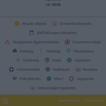
Idő:
00:00
Aktuális időjárás
Óránkénti előrejelzés
30/60/90 napos előrejelzés
Vészjelzések, figyelmeztetések
Orvosmeteorológia
Felhőkép
Hőtérkép
Páratartalom
Széltérkép
Radar
Hójelentés
Vízhőmérséklet
Holdnaptár
Receptek
Pollenjelentés
Mikor?
Légnyomás
Meteorológiai fogalomtar
Adatvédelem
Impresszum