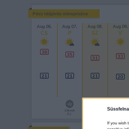
Pécs időjárás előrejelzése
Aug 06.
Aug 07.
Aug 08.
Aug 09.
CS
P
SZ
V
38
35
33
31
21
21
21
20
Süssfelna
23km/h
É
If you wish 
sensitive in