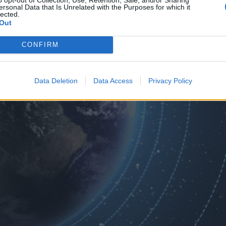
ersonal Data that Is Unrelated with the Purposes for which it
lected.
Out
CONFIRM
Data Deletion
Data Access
Privacy Policy