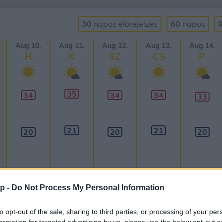
30
napos
előrejelzés
60
napos
Aug 10.
Aug 11.
Aug 12.
Aug 13.
Aug 14.
H
K
SZ
CS
P
35
34
34
34
33
21
21
20
20
20
p -
Do Not Process My Personal Information
to opt-out of the sale, sharing to third parties, or processing of your per
formation for targeted advertising by us, please use the below opt-out s