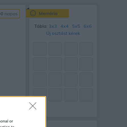
Memória
90
napos
Tábla:
3x3
4x4
5x5
6x6
Új osztást kérek
sonal or
ection to