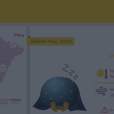
Pécs
Időjárás Pécs
02:02
1016
hPa
h
1016
Na
hPa
N
Mé
16
1016
1017
A 