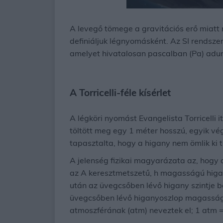
A levegő tömege a gravitációs erő miatt 
definiáljuk légnyomásként. Az SI rendsze
amelyet hivatalosan pascalban (Pa) adun
A Torricelli-féle kísérlet
A légköri nyomást Evangelista Torricelli i
töltött meg egy 1 méter hosszú, egyik vég
tapasztalta, hogy a higany nem ömlik ki 
A jelenség fizikai magyarázata az, hogy
az A keresztmetszetű, h magasságú higan
után az üvegcsőben lévő higany szintje be
üvegcsőben lévő higanyoszlop magasságá
atmoszférának (atm) neveztek el; 1 atm =