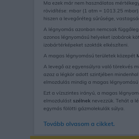
Ma ezek már nem használatos mértékegysé
rövidítése: mbar (1 atm = 1013.25 mbar)
hiszen a levegőréteg sűrűsége, vastagság
A légnyomás azonban nemcsak függőlegese
azonos légnyomású helyeket izobárok köt
izobártérképeket szokták elkészíteni.
A magas légnyomású területek közepét
A levegő az egyensúlyra való törekvés mi
azaz a légkör adott szintjében mindenhol
elmozdulás mindig a magas légnyomású he
Ezt a vízszintes irányú, a magas légnyom
elmozdulást
szélnek
nevezzük. Tehát a l
egymás fölötti gázmolekulák súlya.
Tovább olvasom a cikket.