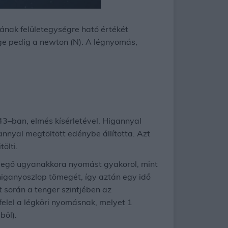
yának felületegységre ható értékét
ége pedig a newton (N). A légnyomás,
643–ban, elmés kísérletével. Higannyal
annyal megtöltött edénybe állította. Azt
ölti.
evegő ugyanakkora nyomást gyakorol, mint
iganyoszlop tömegét, így aztán egy idő
t során a tenger szintjében az
lel a légköri nyomásnak, melyet 1
ből).