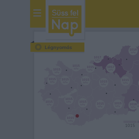
sussfelnap.hu
időjárás
Légnyomás
1016
hPa
1017
hPa
1015
1015
1017
hPa
1015
hPa
hPa
hPa
1015
1015
1015
1015
1015
hPa
hPa
hPa
hPa
hPa
1015
1015
1015
hPa
1015
1015
1016
hPa
hPa
hPa
hPa
hPa
•
1015
hPa
1015