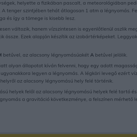
gek, helyette a fizikában pascalt, a meteorológiában pedig
. A tenger szintjében tehát átlagosan 1 atm a légnyomás. F
a és így a tömege is kisebb lesz.
n változik, hanem vízszintesen is egyenlőtlenül oszlik me
ik össze. Ezek alapján készítik az izobártérképeket. Leggya
M
betűvel, az alacsony légnyomásúakét
A
betűvel jelölik.
att olyan állapotot kíván felvenni, hogy egy adott magassá
 ugyanakkora legyen a légnyomás. A légköri levegő ezért ví
lyről az alacsony légnyomású hely felé történik.
ású helyek felől az alacsony légnyomású helyek felé tartó é
égnyomás a gravitáció következménye, a felszínen mérhető 