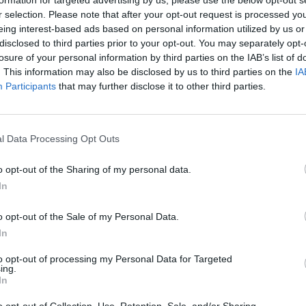
r selection. Please note that after your opt-out request is processed y
eing interest-based ads based on personal information utilized by us or
 a fenti térképen és kiíráson láthatjuk, de ezen túl még ren
disclosed to third parties prior to your opt-out. You may separately opt-
losure of your personal information by third parties on the IAB’s list of
. This information may also be disclosed by us to third parties on the
IA
Participants
that may further disclose it to other third parties.
l Data Processing Opt Outs
kéit is vonzza a Föld. Egy szokásos méretű tartályba bezár
rleggel lehet kimutatni.
o opt-out of the Sharing of my personal data.
a folyadékokhoz, szilárd anyagokhoz képest, de a légkör ha
In
légkörnek is létezik tehát a súlyából származó nyomása, mel
ltalában az a fontos, hogy a Föld felszínén, a levegőóceán
o opt-out of the Sale of my Personal Data.
In
to opt-out of processing my Personal Data for Targeted
ing.
In
o opt-out of Collection, Use, Retention, Sale, and/or Sharing