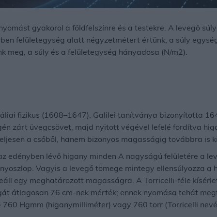
nyomást gyakorol a földfelszínre és a testekre. A levegő súl
rben felületegység alatt négyzetmétert értünk, a súly egys
k meg, a súly és a felületegység hányadosa (N/m2).
táliai fizikus (1608–1647), Galilei tanítványa bizonyította 1
én zárt üvegcsövet, majd nyitott végével lefelé fordítva hig
teljesen a csőből, hanem bizonyos magasságig továbbra is kit
 az edényben lévő higany minden A nagyságú felületére a l
yoszlop. Vagyis a levegő tömege mintegy ellensúlyozza a h
áll egy meghatározott magasságra. A Torricelli-féle kísérle
t átlagosan 76 cm-nek mérték; ennek nyomása tehát megfe
 760 Hgmm (higanymilliméter) vagy 760 torr (Torricelli nevé