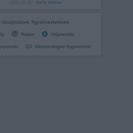
2026. 08. 06. -
Berta
,
Bettina
Vészjelzések, figyelmeztetések
ép
Radar
Hójelentés
gnyomás
Meteorológiai fogalomtar