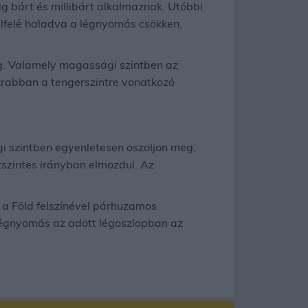
 bárt és millibárt alkalmaznak. Utóbbi
elfelé haladva a légnyomás csökken,
g. Valamely magassági szintben az
krabban a tengerszintre vonatkozó
gi szintben egyenletesen oszoljon meg,
zszintes irányban elmozdul. Az
s a Föld felszínével párhuzamos
légnyomás az adott légoszlopban az