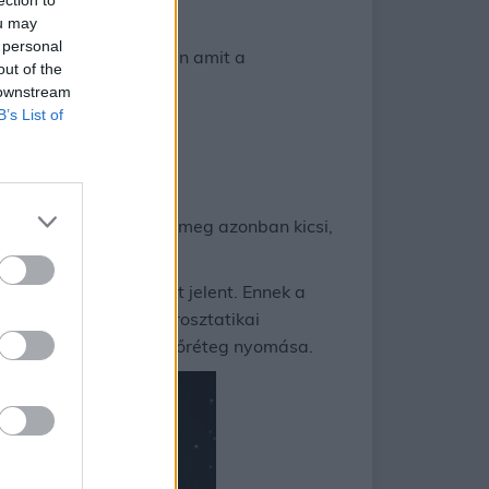
ou may
 personal
geteg érdekes dolog van amit a
out of the
 downstream
B’s List of
t gáz esetében ez a tömeg azonban kicsi,
talmas gázmennyiséget jelent. Ennek a
yet légnyomásnak (aerosztatikai
 alján mekkora a levegőréteg nyomása.