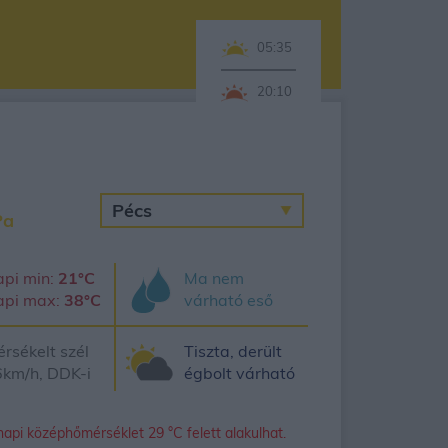
05:35
20:10
Pa
pi min:
21°C
Ma nem
api max:
38°C
várható eső
rsékelt szél
Tiszta, derült
km/h, DDK-i
égbolt várható
napi középhőmérséklet 29 °C felett alakulhat.