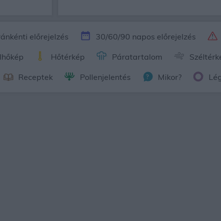
ánkénti előrejelzés
30/60/90 napos előrejelzés
lhőkép
Hőtérkép
Páratartalom
Széltérk
Receptek
Pollenjelentés
Mikor?
Lé