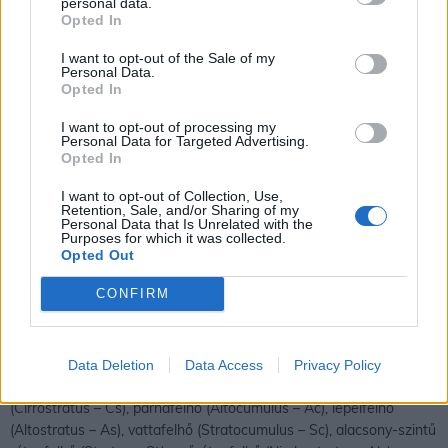
personal data.
Opted In
I want to opt-out of the Sale of my
Personal Data.
Opted In
I want to opt-out of processing my
Lepelfelhő
Párnafelhő
Personal Data for Targeted Advertising.
Opted In
I want to opt-out of Collection, Use,
Retention, Sale, and/or Sharing of my
Personal Data that Is Unrelated with the
Purposes for which it was collected.
Opted Out
CONFIRM
Pehelyfelhők
A ma elfogadott nemzetközi felhő-osztályozási rendszer a vizuális
megfigyeléseken alapszik. A rendszerben 10 fő típust[pehelyfelhők
Data Deletion
Data Access
Privacy Policy
(Cirrus – Ci), bárányfelhő (Cirrocumulus – Cc), fátyolfelhő
(Cirrostratus – Cs), párnafelhő (Altocumulus – Ac), lepelfelhő
(Altostratus – As), vattafelhő (Stratocumulus – Sc), alacsony-szintű