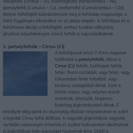
rétegfelhő (Stratus – St), esőrétegfelhő (Nimbostratus – Ns),
gomolyfelhő (Cumulus – Cu), zivatarfelhő (Cumulonimbus – Cb)],
illeteve felhőfajtát különböztetünk meg a felhőalap magassága, a
felhő függőleges kiterjedése és az alakja alapján. A felhőtípus és a
felhőforma alkotja a felhőfajtát, amihez további változatok,
járulékos képződmények, kísérő felhők is kapcsolódhatnak.
1. pehelyfelhők – Cirrus (Ci)
A felhőtípusok közül 7–9 km magasan
találhatók a
pehelyfelhők
, latinul a
Cirrus (Ci)
felhők. Széttagolt felhők,
fehér, finom rostokból, vagy fehér, vagy
túlnyomóan fehér foltokból, vagy
keskeny szalagokból állnak. Ezek a
felhők rostos, vagy selymes külsőt
mutatnak, áttetszők. Majdnem
kizárólag jégkristályokból állnak. E
kristályok elég aprók és viszonylag ritkásan helyezkednek el, ezért
a legtöbb Cirrus felhő átlátszó. A nagyobb jégkristályok nagyobb
vertikális sebességet érhetnek el, ezáltal hullósávokat alkothatnak.
A jégkristályok halo-jelenséget hozhatnak létre. Ebből a