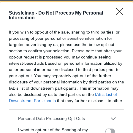
Süssfelnap -
Do Not Process My Personal
Information
Felhőkép
Pécs
településére vonatkozó időjárás előrejelzések fontos része,
If you wish to opt-out of the sale, sharing to third parties, or
processing of your personal or sensitive information for
hogy tiszta égbolt várható-e, vagy inkább felhős, esetleg
targeted advertising by us, please use the below opt-out
csapadékos időjárásra kell számítanunk. Ha felhős is lesz majd az
section to confirm your selection. Please note that after your
időkép amit a radaron, térképen látunk, vajon komoly
opt-out request is processed you may continue seeing
viharfelhőkről, vagy csak békés fátyolfelhőkről van szó? Nem
interest-based ads based on personal information utilized by
minden felhőből hullik ugyanis csapadék. Az ezzel kapcsolatos
us or personal information disclosed to third parties prior to
előrejelzések ugyanúgy alakulnak mint a hőmérséklettel
your opt-out. You may separately opt-out of the further
kapcsolatos előrejelzések. Rövid távra, a mai napra, vagy holnapra
disclosure of your personal information by third parties on the
egész pontos felhő és csapadék jelentés adható, de már 7 napon
IAB’s list of downstream participants. This information may
túl, a 10, 15, vagy 30 napos előrejelzéseknél már a hőmérséklet
also be disclosed by us to third parties on the
IAB’s List of
előrejelzésénél is nagyobb bizonytalansággal kell számolnunk. A
Downstream Participants
that may further disclose it to other
radarképen a felhők típusát és a csapadék valószínűségét
third parties.
különböző színekkel jelöljük, de hogy néznek ki valójában ezek a
felhők, felhőtípusok és milyen jellemzőik vannak?
Personal Data Processing Opt Outs
I want to opt-out of the Sharing of my