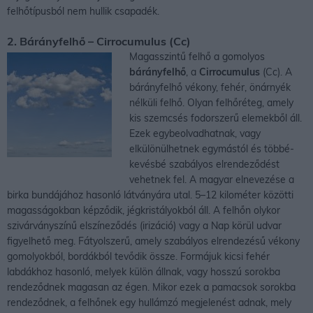
felhőtípusból nem hullik csapadék.
2. Bárányfelhő
–
Cirrocumulus
(Cc)
Magasszintű felhő a gomolyos
bárányfelhő
, a
Cirrocumulus
(Cc). A
bárányfelhő vékony, fehér, önárnyék
nélküli felhő. Olyan felhőréteg, amely
kis szemcsés fodorszerű elemekből áll.
Ezek egybeolvadhatnak, vagy
elkülönülhetnek egymástól és többé-
kevésbé szabályos elrendeződést
vehetnek fel. A magyar elnevezése a
birka bundájához hasonló látványára utal. 5–12 kilométer közötti
magasságokban képződik, jégkristályokból áll. A felhőn olykor
szivárványszínű elszíneződés (irizáció) vagy a Nap körül udvar
figyelhető meg. Fátyolszerű, amely szabályos elrendezésű vékony
gomolyokból, bordákból tevődik össze. Formájuk kicsi fehér
labdákhoz hasonló, melyek külön állnak, vagy hosszú sorokba
rendeződnek magasan az égen. Mikor ezek a pamacsok sorokba
rendeződnek, a felhőnek egy hullámzó megjelenést adnak, mely