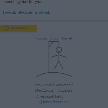
hasonlít egy halpikkelyhez.
Tovább olvasom a cikket.
Akasztófa
Magyar
Angol
Német
_
_
_
_
_
_
Ezek a betűk már voltak:
Még 11-szer hibázhatsz.
A kérdezett betű:
Új feladványt kérek!