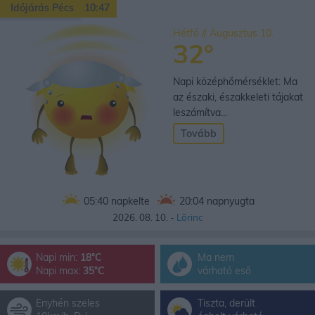
Időjárás Pécs
10:47
Hétfő // Augusztus 10.
32°
Napi középhőmérséklet: Ma
az északi, északkeleti tájakat
leszámítva...
Tovább
05:40
napkelte
20:04
napnyugta
2026. 08. 10. -
Lõrinc
Napi min:
18°C
Ma nem
Napi max:
35°C
várható eső
Enyhén szeles
Tiszta, derült