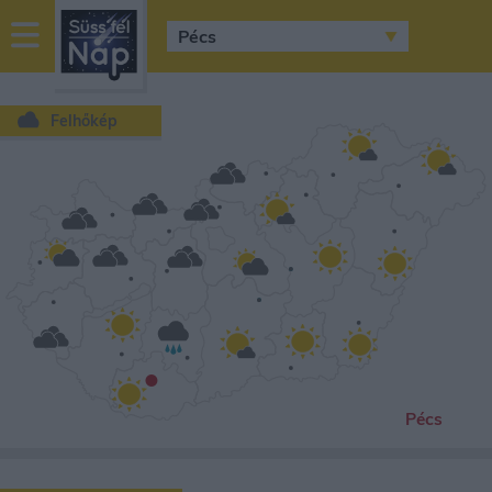
sussfelnap.hu
időjárás
Felhőkép
•
Pécs