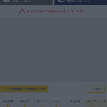
10km/h, D-i
égbolt várható
A napi kö­zép­hő­mér­sék­let 25 °C fe­lett...
Pécs időjárás előrejelzése
30
napos
Aug 10.
Aug 11.
Aug 12.
Aug 13.
Aug 14.
Aug 15.
Au
H
K
SZ
CS
P
SZ