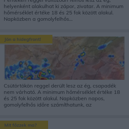
helyenként alakulhat ki zápor, zivatar. A minimum
hőmérséklet értéke 18 és 25 fok között alakul.
Napközben a gomolyfelhős...
Jön a hidegfront!
Csütörtökön reggel derült lesz az ég, csapadék
nem várható. A minimum hőmérséklet értéke 18
és 25 fok között alakul. Napközben napos,
gomolyfelhős időre számíthatunk, az
Mit főzzek ma?