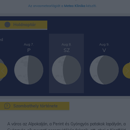
Az orvosmeteorlógiát a
Meteo Klinika
készíti.
Holdnaptár
ed
Aug 7.
Aug 8.
Aug 9.
P
SZ
V
Szombathely története
A város az Alpokalján, a Perint és Gyöngyös patakok lapályán, a