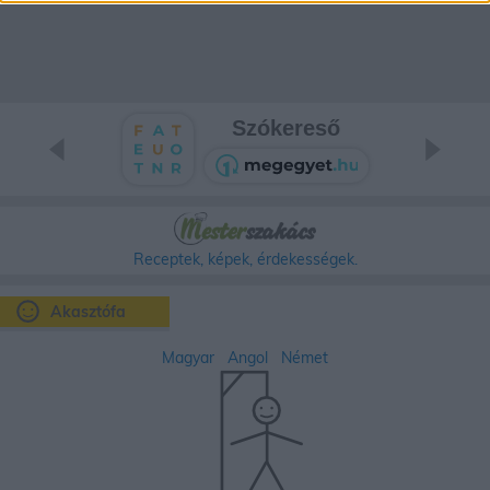
Szókereső
Receptek, képek, érdekességek.
Akasztófa
Magyar
Angol
Német