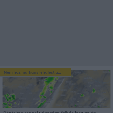
Nem hoz markáns lehűlést a...
Pénteken reggel változóan felhős lesz az ég,