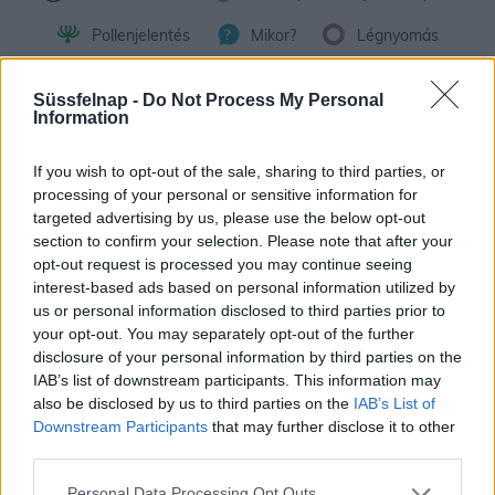
Pollenjelentés
Mikor?
Légnyomás
Meteorológiai fogalomtar
Süssfelnap -
Do Not Process My Personal
Information
Hosszú távú előrejelzés
If you wish to opt-out of the sale, sharing to third parties, or
A modern műszerek és számítógépes elemzések ellenére, minél
processing of your personal or sensitive information for
későbbi időpontra próbálunk időjárási előrejelzést készíteni, annál
targeted advertising by us, please use the below opt-out
nagyobb a pontatlanság lehetősége. A fenti grafikon
section to confirm your selection. Please note that after your
Szombathely 30 napos időjárás előrejelzését
mutatja.
opt-out request is processed you may continue seeing
interest-based ads based on personal information utilized by
A következő pár napra igen nagy valószínűséggel adható
us or personal information disclosed to third parties prior to
megbízható előrejelzés, de a rövid távú után a közép távú 30
your opt-out. You may separately opt-out of the further
napos időjárás előrejelzés esetében már jóval nagyobb a
disclosure of your personal information by third parties on the
bizonytalanság.
IAB’s list of downstream participants. This information may
also be disclosed by us to third parties on the
IAB’s List of
A fent látható települések (Szombathely) szerinti
30 napos
Downstream Participants
that may further disclose it to other
időjárás
előrejelzés az elmúlt 100 év időjárási adatain, az
third parties.
aktuális számokon, előrejelzéseken és matematikai
valószínűségszámításon alapulnak és egyfajta irányjelzőként
Personal Data Processing Opt Outs