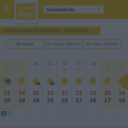
sussfelnap.hu
időjárás
30 napos időjárás előrejelzés - Szombathely
30 napos
60 napos időjárás
90 napos időjárás
időjárás
előrejelzés
előrejelzés
előrejelzés
8.
9.
10.
11.
12.
13.
14.
15.
16.
Sz
V
H
K
Sz
Cs
P
Sz
V
31
34
36
33
31
31
32
35
34
20
18
18
20
18
17
16
17
19
2mm
30%