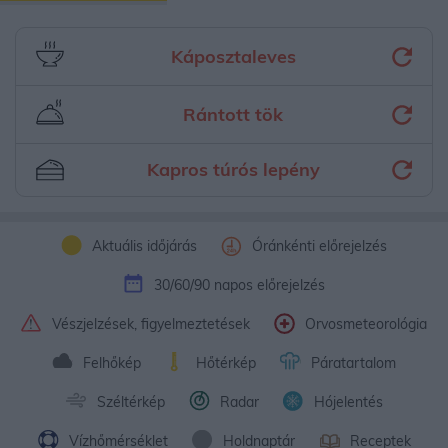
Káposztaleves
Rántott tök
Kapros túrós lepény
Aktuális időjárás
Óránkénti előrejelzés
30/60/90 napos előrejelzés
Vészjelzések, figyelmeztetések
Orvosmeteorológia
Felhőkép
Hőtérkép
Páratartalom
Széltérkép
Radar
Hójelentés
Vízhőmérséklet
Holdnaptár
Receptek