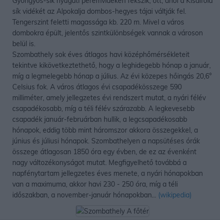
Gyöngyös-sík nyugati peremvidékén fekszik, ott, ahol a Kisalföld
sík vidékét az Alpokalja dombos-hegyes tájai váltják fel.
Tengerszint feletti magassága kb. 220 m. Mivel a város
dombokra épült, jelentős szintkülönbségek vannak a városon
belül is.
Szombathely sok éves átlagos havi középhőmérsékleteit
tekintve kikövetkeztethető, hogy a leghidegebb hónap a január,
míg a legmelegebb hónap a július. Az évi közepes hőingás 20,6°
Celsius fok. A város átlagos évi csapadékösszege 590
milliméter, amely jellegzetes évi rendszert mutat, a nyári félév
csapadékosabb, míg a téli félév szárazabb. A legkevesebb
csapadék január-februárban hullik, a legcsapadékosabb
hónapok, eddig több mint háromszor akkora összegekkel, a
június és júliusi hónapok. Szombathelyen a napsütéses órák
összege átlagosan 1850 óra egy évben, de ez az évenként
nagy változékonyságot mutat. Megfigyelhető továbbá a
napfénytartam jellegzetes éves menete, a nyári hónapokban
van a maximuma, akkor havi 230 - 250 óra, míg a téli
időszakban, a november-január hónapokban...
(wikipedia)