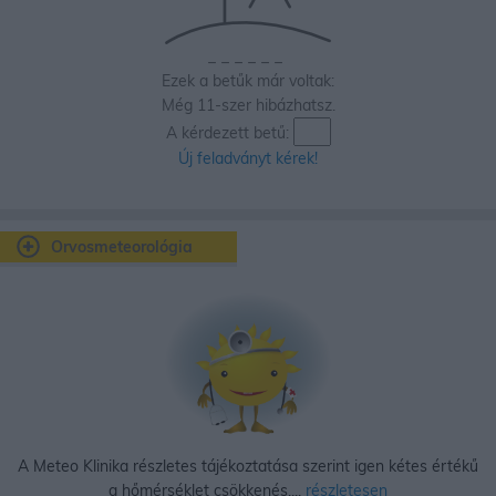
_
_
_
_
_
_
Ezek a betűk már voltak:
Még 11-szer hibázhatsz.
A kérdezett betű:
Új feladványt kérek!
Orvosmeteorológia
A Meteo Klinika részletes tájékoztatása szerint igen kétes értékű
a hőmérséklet csökkenés,...
részletesen