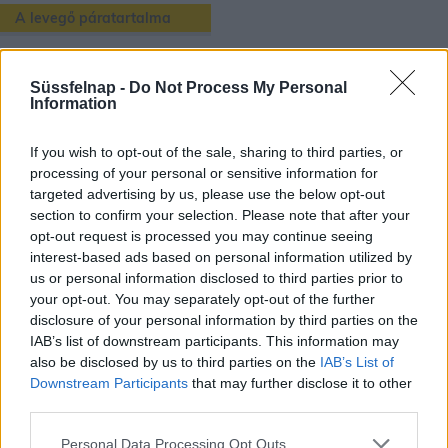
A levegő páratartalma
Székesfehérvár
településén lévő aktuális páratartalmat a fenti
térképen és kiíráson láthatjuk, de ezen túl még rengeteg érdekes
Süssfelnap -
Do Not Process My Personal
Information
dolog van amit a páratartalomról tudhatunk.
Pára akkor képződik, mikor a Nap felmelegíti a vizet, így vízgőz
If you wish to opt-out of the sale, sharing to third parties, or
formájában a levegőbe kerül. Ha jobban melegszik a víz, azzal több
processing of your personal or sensitive information for
vízgőz kerül a levegőbe. A melegedéssel együtt a légkör pára-
targeted advertising by us, please use the below opt-out
kapacitása is növekszik. A páratartalom fogalom alatt kétféle
section to confirm your selection. Please note that after your
kifejezést különböztetünk meg:
opt-out request is processed you may continue seeing
interest-based ads based on personal information utilized by
abszolút páratartalom,
ami az 1m3 levegőben lévő vízpára me
us or personal information disclosed to third parties prior to
nnyiségét mutatja (g/m3).
your opt-out. You may separately opt-out of the further
relatív, vagy viszonylagos páratartalom,
ami a levegőben lév
disclosure of your personal information by third parties on the
ő vízpára arányát mutatja adott hőmérsékleten a lehetséges telí
IAB’s list of downstream participants. This information may
tettséghez.
also be disclosed by us to third parties on the
IAB’s List of
Downstream Participants
that may further disclose it to other
A levegő relatív páratartalmát
higrométerrel
mérhetjük.
third parties.
Personal Data Processing Opt Outs