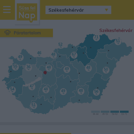
sussfelnap.hu
időjárás
Székesfehérvár
Páratartalom
71
%
51
%
52
%
46
48
67
%
49
%
%
%
55
36
48
48
•
49
50
%
%
%
%
%
%
47
54
48
%
48
49
56
%
%
%
%
%
51
%
36
-44
45
-53
54
-62
63-
71