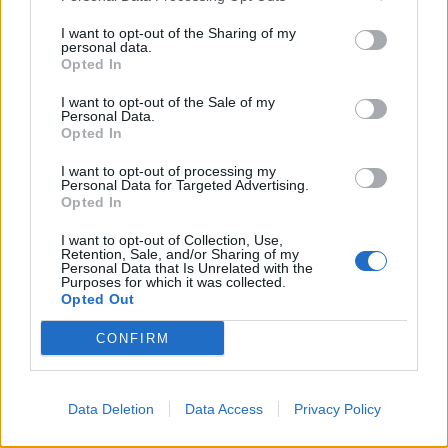
I want to opt-out of the Sharing of my
personal data.
Opted In
I want to opt-out of the Sale of my
Personal Data.
Opted In
Páratartalom
I want to opt-out of processing my
Personal Data for Targeted Advertising.
Opted In
Az ideális páratartalom
I want to opt-out of Collection, Use,
Retention, Sale, and/or Sharing of my
Az emberek számára ideális relatív páratartalom 40-60%.
Personal Data that Is Unrelated with the
Purposes for which it was collected.
Gyermekeknél (pl. gyerekszobában) 60-70% az optimális. A levegő
Opted Out
páratartalma hatással van az emberi hőérzetre. Melegebbnek a
magas páratartalmú levegőt érezzük, míg hűvösebbnek az
CONFIRM
alacsonyabb páratartalommal bírót. Amennyiben a páratartalom
alacsony, azaz száraz a levegő, az ember légutai kiszáradhatnak, a
bőr szárazzá válik. A nyálkahártya hajlamosabbá válik az
Data Deletion
Data Access
Privacy Policy
irritációra. Kiszáradnak, égő érzetűvé válnak a szemek, a száj.
Jellemző tünet a köhögés, a torokkaparás.