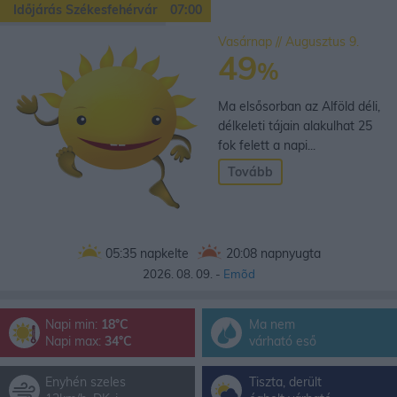
Időjárás Székesfehérvár
07:00
Vasárnap // Augusztus 9.
49
%
Ma elsősorban az Alföld déli,
délkeleti tájain alakulhat 25
fok felett a napi...
Tovább
05:35
napkelte
20:08
napnyugta
2026. 08. 09. -
Emõd
Napi min:
18°C
Ma nem
Napi max:
34°C
várható eső
Enyhén szeles
Tiszta, derült