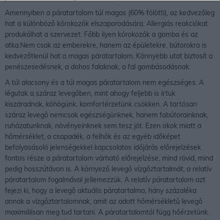
Amennyiben a páratartalom túl magas (60% fölötti), az kedvezőleg
hat a különböző kórokozók elszaporodására. Allergiás reakciókat
produkálhat a szervezet. Főbb ilyen kórokozók a gomba és az
atka.Nem csak az emberekre, hanem az épületekre, bútorokra is
kedvezőtlenül hat a magas páratartalom. Könnyebb utat biztosít a
penészesedésnek, a dohos falaknak, a fal gombásodásnak.
A túl alacsony és a túl magas páratartalom nem egészséges. A
légutak a száraz levegőben, mint ahogy feljebb is írtuk
kiszáradnak, köhögünk, komfortérzetünk csökken. A tartósan
száraz levegő nemcsak egészségünknek, hanem fabútorainknak,
ruházatunknak, növényeinknek sem tesz jót. Ezen okok miatt a
hőmérséklet, a csapadék, a felhők és az egyéb időképet
befolyosásoló jelenségekkel kapcsolatos időjárás előrejelzések
fontos része a páratartalom várható előrejelzése, mind rövid, mind
pedig hosszútávon is. A környező levegő vízgőztartalmát, a relatív
páratartalom fogalmával jellemezzük. A relatív páratartalom azt
fejezi ki, hogy a levegő aktuális páratartalma, hány százaléka
annak a vízgőztartalomnak, amit az adott hőmérsékletű levegő
maximálisan meg tud tartani. A páratartalomtól függ hőérzetünk.