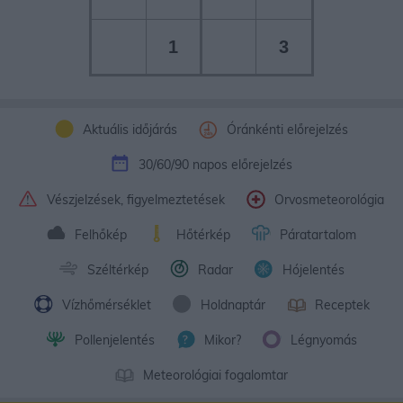
1
3
Aktuális időjárás
Óránkénti előrejelzés
30/60/90 napos előrejelzés
Vészjelzések, figyelmeztetések
Orvosmeteorológia
Felhőkép
Hőtérkép
Páratartalom
Széltérkép
Radar
Hójelentés
Vízhőmérséklet
Holdnaptár
Receptek
Pollenjelentés
Mikor?
Légnyomás
Meteorológiai fogalomtar