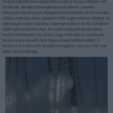
Testünk hőleadó képességét befolyásolja a környezetünkben élő
kórokozók, allergén mikroorganizmusok számát, valamint
különböző légszennyező anyagokkal (formaldehid, kén és nitrogén
oxidok) reakcióba lépve, azokkal irritáló végtermékeket alkothat. Az
egészséges ember számára a legmegfelelőbb a 40-60 százalékos
relatív páratartalmú levegő. Az ennél magasabb páratartalom
torzítja hőérzetünket oly módon, hogy módosítja az izzadásnak,
testünk egyik alapvető hűtő folyamatának hatékonyságát. A
bőrfelszínre kiválasztott verejték önmagában még nem hűt, csak
akkor ha el is párolog.