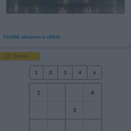
Tovább olvasom a cikket.
Sudoku
1
2
3
4
x
1
4
3