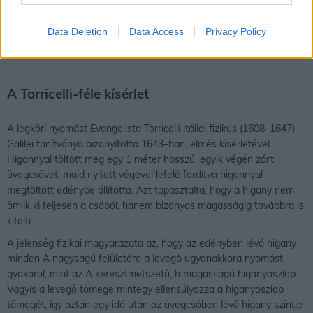
felületegység alatt négyzetmétert értünk, a súly egysége pedig a
newton (N). A légnyomás, amelyet hivatalosan pascalban (Pa)
Data Deletion
Data Access
Privacy Policy
adunk meg, a súly és a felületegység hányadosa (N/m2).
A Torricelli-féle kísérlet
A légköri nyomást Evangelista Torricelli itáliai fizikus (1608–1647),
Galilei tanítványa bizonyította 1643–ban, elmés kísérletével.
Higannyal töltött meg egy 1 méter hosszú, egyik végén zárt
üvegcsövet, majd nyitott végével lefelé fordítva higannyal
megtöltött edénybe állította. Azt tapasztalta, hogy a higany nem
ömlik ki teljesen a csőből, hanem bizonyos magasságig továbbra is
kitölti.
A jelenség fizikai magyarázata az, hogy az edényben lévő higany
minden A nagyságú felületére a levegő ugyanakkora nyomást
gyakorol, mint az A keresztmetszetű, h magasságú higanyoszlop.
Vagyis a levegő tömege mintegy ellensúlyozza a higanyoszlop
tömegét, így aztán egy idő után az üvegcsőben lévő higany szintje