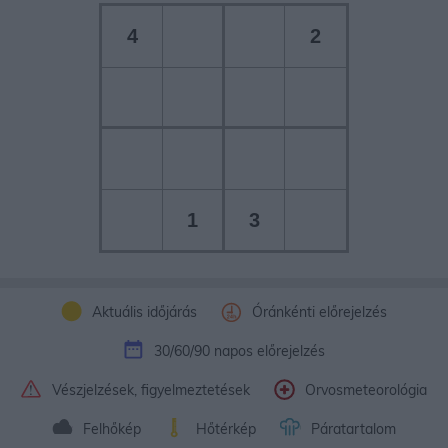
4
2
1
3
Aktuális időjárás
Óránkénti előrejelzés
30/60/90 napos előrejelzés
Vészjelzések, figyelmeztetések
Orvosmeteorológia
Felhőkép
Hőtérkép
Páratartalom