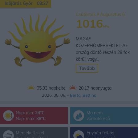
Időjárás Győr
08:27
Csütörtök // Augusztus 6.
1016
hPa
MAGAS
KÖZÉPHŐMÉRSÉKLET Az
ország döntő részén 29 fok
körüli vagy...
Tovább
05:33
napkelte
20:17
napnyugta
2026. 08. 06. -
Berta
,
Bettina
Napi min:
24°C
Ma nem
Napi max:
38°C
várható eső
Mérsékelt szél
Enyhén felhős