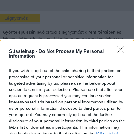
Légnyomás
Győr
településén lévő aktuális légnyomást a fenti térképen és
kiíráson láthatjuk, de ezen túl még rengeteg érdekes dolog van
amit a légnyomásról tudhatunk.
Süssfelnap -
Do Not Process My Personal
Information
A légnyomás oka, fogalma
If you wish to opt-out of the sale, sharing to third parties, or
processing of your personal or sensitive information for
A gázoknak is van tömegük, a gáz részecskéit is vonzza a Föld.
targeted advertising by us, please use the below opt-out
section to confirm your selection. Please note that after your
Egy szokásos méretű tartályba bezárt gáz esetében ez a tömeg
opt-out request is processed you may continue seeing
azonban kicsi, így a gáz súlyát csak nagyon érzékeny mérleggel
interest-based ads based on personal information utilized by
lehet kimutatni.
us or personal information disclosed to third parties prior to
Földünket körülvevő levegő kis sűrűségű a folyadékokhoz, szilárd
your opt-out. You may separately opt-out of the further
anyagokhoz képest, de a légkör hatalmas gázmennyiséget jelent.
disclosure of your personal information by third parties on the
Ennek a levegőóceánnak a súlya már jelentős. A légkörnek is
IAB’s list of downstream participants. This information may
létezik tehát a súlyából származó nyomása, melyet légnyomásnak
also be disclosed by us to third parties on the
IAB’s List of