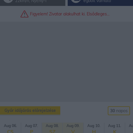
22km/h, NyÉNy-i
égbolt várható
Figyelem! Zivatar alakulhat ki. Elsődleges...
Győr időjárás előrejelzése
30
napos
Aug 06.
Aug 07.
Aug 08.
Aug 09.
Aug 10.
Aug 11.
Au
CS
P
SZ
V
H
K