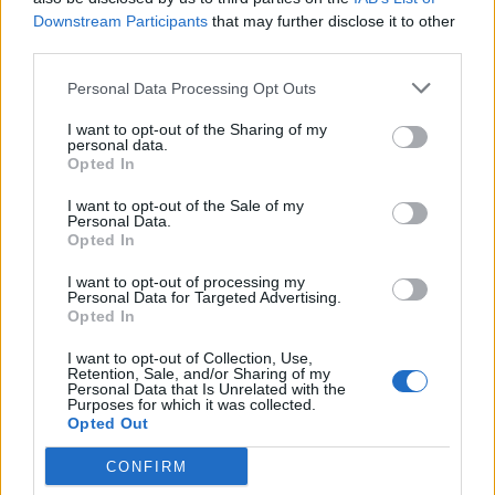
(aerosztatikai nyomásnak) szoktak nevezni. Számunkra általában
Downstream Participants
that may further disclose it to other
az a fontos, hogy a Föld felszínén, a levegőóceán alján mekkora a
third parties.
levegőréteg nyomása.
Personal Data Processing Opt Outs
I want to opt-out of the Sharing of my
personal data.
Opted In
I want to opt-out of the Sale of my
Personal Data.
Opted In
I want to opt-out of processing my
Personal Data for Targeted Advertising.
Opted In
I want to opt-out of Collection, Use,
Retention, Sale, and/or Sharing of my
Personal Data that Is Unrelated with the
Purposes for which it was collected.
Opted Out
A levegő tömege a gravitációs erő miatt nyomást gyakorol a
földfelszínre és a testekre. A levegő súlyának felületegységre ható
CONFIRM
értékét definiáljuk légnyomásként. Az SI rendszerben