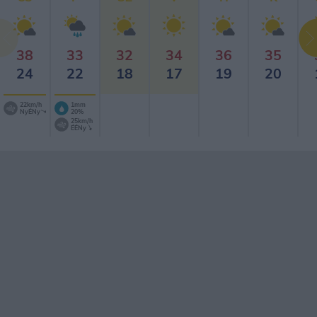
38
33
32
34
36
35
24
22
18
17
19
20
22km/h
1mm
NyÉNy
20%
25km/h
ÉÉNy