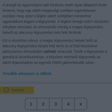
A levegő az egyensúlyra való törekvés miatt olyan állapotot kíván
felvenni, hogy egy adott magassági szintben egyenletesen
oszoljon meg, azaz a légkör adott szintjében mindenhol
ugyanakkora legyen a légnyomás. A légköri levegő ezért vízszintes
irányban elmozdul. Az elmozdulás mindig a magas légnyomású
helyről az alacsony légnyomású hely felé történik.
Ezt a vízszintes irányú, a magas légnyomású helyek felől az
alacsony légnyomású helyek felé tartó és a Föld felszínével
párhuzamos elmozdulást
szélnek
nevezzük. Tehát a légnyomás a
gravitáció következménye, a felszínen mérhető légnyomás az
adott légoszlopban az egymás fölötti gázmolekulák súlya.
Tovább olvasom a cikket.
Sudoku
1
2
3
4
x