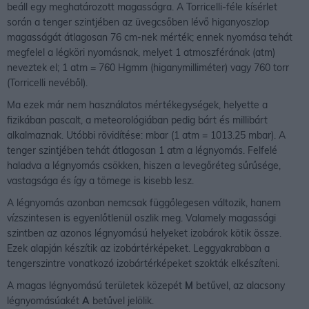
beáll egy meghatározott magasságra. A Torricelli-féle kísérlet
során a tenger szintjében az üvegcsőben lévő higanyoszlop
magasságát átlagosan 76 cm-nek mérték; ennek nyomása tehát
megfelel a légköri nyomásnak, melyet 1 atmoszférának (atm)
neveztek el; 1 atm = 760 Hgmm (higanymilliméter) vagy 760 torr
(Torricelli nevéből).
Ma ezek már nem használatos mértékegységek, helyette a
fizikában pascalt, a meteorológiában pedig bárt és millibárt
alkalmaznak. Utóbbi rövidítése: mbar (1 atm = 1013.25 mbar). A
tenger szintjében tehát átlagosan 1 atm a légnyomás. Felfelé
haladva a légnyomás csökken, hiszen a levegőréteg sűrűsége,
vastagsága és így a tömege is kisebb lesz.
A légnyomás azonban nemcsak függőlegesen változik, hanem
vízszintesen is egyenlőtlenül oszlik meg. Valamely magassági
szintben az azonos légnyomású helyeket izobárok kötik össze.
Ezek alapján készítik az izobártérképeket. Leggyakrabban a
tengerszintre vonatkozó izobártérképeket szokták elkészíteni.
A magas légnyomású területek közepét
M
betűvel, az alacsony
légnyomásúakét
A
betűvel jelölik.