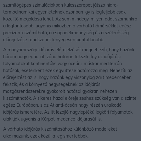
számítógépes szimulációkban kulcsszerepet játszó hidro-
termodinamikai egyenleteknek azonban így is legfeljebb csak
közelítő megoldása lehet. Az sem mindegy, milyen adat számunkra
a legfontosabb, ugyanis miközben a várható hőmérséklet egész
precízen kiszámítható, a csapadékmennyiség és a szélerősség
előrejelzése rendszerint lényegesen pontatlanabb.
A magyarországi időjárás előrejelzését megnehezíti, hogy hazánk
három nagy éghajlati zóna határán fekszik. Így az időjárási
folyamatokat kontinentális vagy óceáni, máskor mediterrán
hatások, esetenként ezek együttese határozza meg. Nehezíti az
előrejelzést az is, hogy hazánk egy viszonylag zárt medencében
fekszik, és a környező hegységeknek az időjárási
mozgásrendszerekre gyakorolt hatásai gyakran nehezen
kiszámíthatók. A sikeres hazai előrejelzéshez szükség van a szinte
egész Európában, s az Atlanti-óceán nagy részén uralkodó
időjárás ismeretére. Az itt lezajló nagyléptékű légköri folyamatok
alakítják ugyanis a Kárpát-medence időjárását is.
A várható időjárás kiszámításához különböző modelleket
alkalmazunk, ezek közül a legismertebbek: