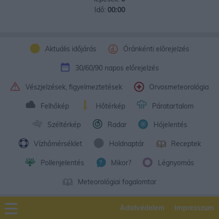
Idő:
00:00
Aktuális időjárás
Óránkénti előrejelzés
30/60/90 napos előrejelzés
Vészjelzések, figyelmeztetések
Orvosmeteorológia
Felhőkép
Hőtérkép
Páratartalom
Széltérkép
Radar
Hójelentés
Vízhőmérséklet
Holdnaptár
Receptek
Pollenjelentés
Mikor?
Légnyomás
Meteorológiai fogalomtar
Adatvédelem
Impresszum