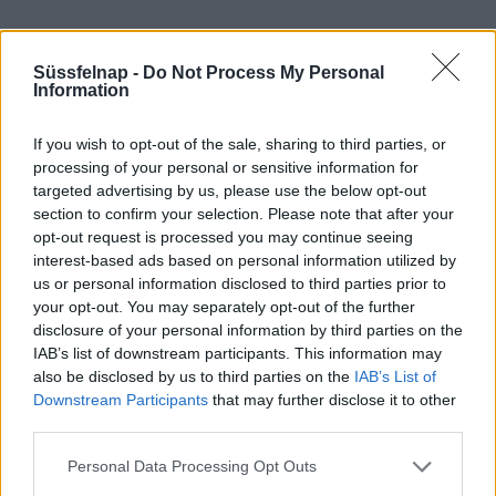
Hőmérséklet
Süssfelnap -
Do Not Process My Personal
Information
Medgyesegyháza
várható hőmérséklet előrejelzése a egyik
legfontosabb része az időjárás előrejelzéseknek. Az előrejelzések
If you wish to opt-out of the sale, sharing to third parties, or
processing of your personal or sensitive information for
megbízhatósága rendkívül összetett kérdés, a rendelkezésünkre
targeted advertising by us, please use the below opt-out
álló rengeteg adat, fejlett műszerek, kifinomult algoritmusok és
section to confirm your selection. Please note that after your
hatalmas számítási képességgel rendelkező szuperszámítógépek
opt-out request is processed you may continue seeing
ellenére is elmondható, hogy míg a másnapi várható időjárást 90-
interest-based ads based on personal information utilized by
95%-os pontossággal meg tudjuk mondani, addig 4 napra előre
us or personal information disclosed to third parties prior to
75-90%, a heti előrejelzés 65-80%-os pontossággal, 10 nappal
your opt-out. You may separately opt-out of the further
előre pedig már csak 60% körüli valószínűséggel jósoltható meg a
disclosure of your personal information by third parties on the
várható időjárás.
IAB’s list of downstream participants. This information may
also be disclosed by us to third parties on the
IAB’s List of
Downstream Participants
that may further disclose it to other
third parties.
Personal Data Processing Opt Outs