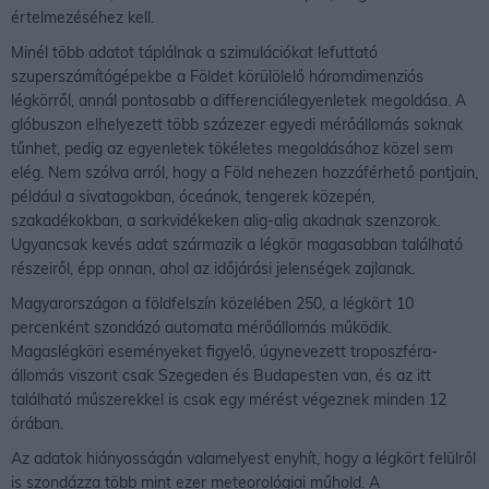
értelmezéséhez kell.
Minél több adatot táplálnak a szimulációkat lefuttató
szuperszámítógépekbe a Földet körülölelő háromdimenziós
légkörről, annál pontosabb a differenciálegyenletek megoldása. A
glóbuszon elhelyezett több százezer egyedi mérőállomás soknak
tűnhet, pedig az egyenletek tökéletes megoldásához közel sem
elég. Nem szólva arról, hogy a Föld nehezen hozzáférhető pontjain,
például a sivatagokban, óceánok, tengerek közepén,
szakadékokban, a sarkvidékeken alig-alig akadnak szenzorok.
Ugyancsak kevés adat származik a légkör magasabban található
részeiről, épp onnan, ahol az időjárási jelenségek zajlanak.
Magyarországon a földfelszín közelében 250, a légkört 10
percenként szondázó automata mérőállomás működik.
Magaslégköri eseményeket figyelő, úgynevezett troposzféra-
állomás viszont csak Szegeden és Budapesten van, és az itt
található műszerekkel is csak egy mérést végeznek minden 12
órában.
Az adatok hiányosságán valamelyest enyhít, hogy a légkört felülről
is szondázza több mint ezer meteorológiai műhold. A