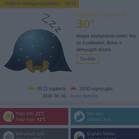
Időjárás Medgyesegyháza
19:14
Csütörtök // Augusztus 6.
30°
Magas középhőmérséklet: Ma
az északkeleti, illetve a
délnyugati részek...
Tovább
05:22
napkelte
20:00
napnyugta
2026. 08. 06. -
Berta
,
Bettina
Napi min:
21°C
Ma nem
Napi max:
41°C
várható eső
Mérsékelt szél
Enyhén felhős