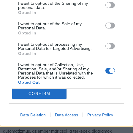
I want to opt-out of the Sharing of my
personal data.
Opted In
I want to opt-out of the Sale of my
Personal Data.
Opted In
I want to opt-out of processing my
Personal Data for Targeted Advertising.
Opted In
I want to opt-out of Collection, Use,
Az előrejelzések elkészítésében sűrű mérőhálózatok segítik a
Retention, Sale, and/or Sharing of my
meteorológusok munkáját – ahhoz, hogy pontos előrejelzések
Personal Data that Is Unrelated with the
Purposes for which it was collected.
készülhessenek a légkör több pontjáról be kell szerezni a
Opted Out
méréseket. Így ma már nem csak földfelszínen kialakított
állomások vannak, a légkör bizonyos magassági szintjein is
CONFIRM
végeznek méréseket úgynevezett meteorológiai ballonok (főleg
nagyobb városokban bocsátanak fel naponta ilyeneket)
segítségével. Ha megvannak az adatok, képbe kerülhetnek a
Data Deletion
Data Access
Privacy Policy
számítógépes modellek, amelyek segítségével bizonyos képletek
és számítások után térképre lehet vetni az adatokat. Ez ma már
automatizmus, az ember már csak a térképek, diagramok