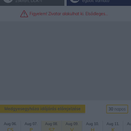
15km/h, DDK-i
égbolt várható
Figyelem! Zivatar alakulhat ki. Elsődleges...
Medgyesegyháza időjárás előrejelzése
30
napos
Aug 06.
Aug 07.
Aug 08.
Aug 09.
Aug 10.
Aug 11.
Au
CS
P
SZ
V
H
K