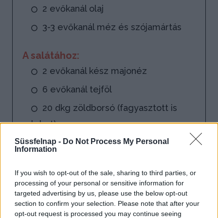
2 evőkanál olaj
3-3 evőkanál méz és szójamártás
A salátához:
2 evőkanál kész majonéz
6 evőkanál tejföl
20 dkg zöldborsó (fagyasztott is
lehet)
Süssfelnap -
Do Not Process My Personal
20 dkg fagyasztott kukorica
Information
15 dkg főtt sonka
If you wish to opt-out of the sale, sharing to third parties, or
1 csokor metélőhagyma
processing of your personal or sensitive information for
targeted advertising by us, please use the below opt-out
őrölt fekete bors
section to confirm your selection. Please note that after your
opt-out request is processed you may continue seeing
só