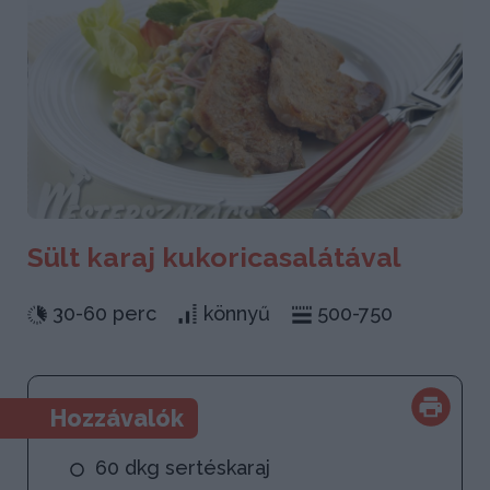
Sült karaj kukoricasalátával
30-60 perc
könnyű
500-750
Hozzávalók
60 dkg sertéskaraj