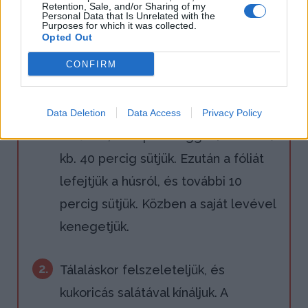
Retention, Sale, and/or Sharing of my
Personal Data that Is Unrelated with the
kevert szójamártással alaposan
Purposes for which it was collected.
Opted Out
bedörzsöljük. Alufóliába
CONFIRM
csomagoljuk, és egy éjszakán át
hűtőszekrényben pihentetjük, majd
becsomagolva tepsibe rakjuk, és
Data Deletion
Data Access
Privacy Policy
sütőben, közepes lánggal (180°C-on)
kb. 40 percig sütjük. Ezután a fóliát
lefejtjük a húsról, és további 10
percig sütjük. Közben a saját levével
kenegetjük.
2.
Tálaláskor felszeleteljük, és
kukoricás salátával kínáljuk. A