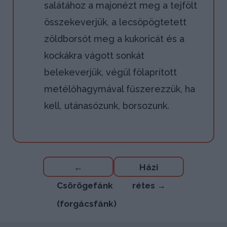
salátához a majonézt meg a tejfölt
összekeverjük, a lecsöpögtetett
zöldborsót meg a kukoricát és a
kockákra vágott sonkát
belekeverjük, végül fölaprított
metélőhagymával fűszerezzük, ha
kell, utánasózunk, borsozunk.
Bejegyzés
←
Házi
navigáció
Csörögefánk
rétes
→
(forgácsfánk)