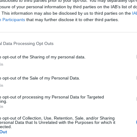
disclosed to third parties prior to your opt-out. You may separately opt-
jszínnel – ahogy épp a recept kívánja – simára keverjük, majd
losure of your personal information by third parties on the IAB’s list of
z az úgynevezett hőkiegyenlítés, amit sose feledjünk el,
. This information may also be disclosed by us to third parties on the
IA
Participants
that may further disclose it to other third parties.
. Simára keverjük, majd egy szűrön át egyszerre a kis lángo
l Data Processing Opt Outs
Habzsák (idomzsák)
→
o opt-out of the Sharing of my personal data.
In
o opt-out of the Sale of my Personal Data.
In
to opt-out of processing my Personal Data for Targeted
ing.
In
o opt-out of Collection, Use, Retention, Sale, and/or Sharing
ersonal Data that Is Unrelated with the Purposes for which it
lected.
Out