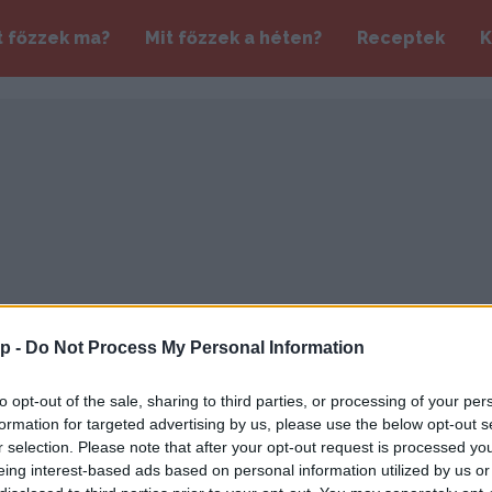
t főzzek ma?
Mit főzzek a héten?
Receptek
K
p -
Do Not Process My Personal Information
to opt-out of the sale, sharing to third parties, or processing of your per
formation for targeted advertising by us, please use the below opt-out s
r selection. Please note that after your opt-out request is processed y
eing interest-based ads based on personal information utilized by us or