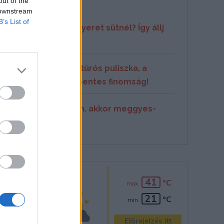
Blog
out of the
 1-2
 downstream
B’s List of
Házi kenyeret sütnél? Így állj
n fövő
neki!
Kapros-túrós puliszka, a
gluténmentes finomság!
Ha muffin, akkor meggyes-
mákos!
időjárás
41
Csütörtök
°C
max.
21
°C
min.
Előrejelzés itt