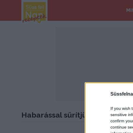
Mi
Süssfelna
If you wish 
Habarással sűrítjük
sensitive in
confirm you
continue se