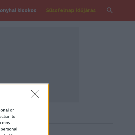
Search
onyhai kisokos
Süssfelnap időjárás
sonal or
ection to
ou may
 personal