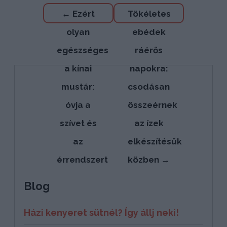
Bejegyzés
←
Ezért
Tökéletes
navigáció
olyan
ebédek
egészséges
ráérős
a kínai
napokra:
mustár:
csodásan
óvja a
összeérnek
szívet és
az ízek
az
elkészítésük
érrendszert
közben
→
Blog
Házi kenyeret sütnél? Így állj neki!