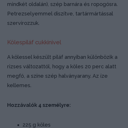
mindkét oldalán), szép barnára és ropogósra.
Petrezselyemmel díszítve, tartármártással
szervírozzuk.
Kölespiláf cukkinivel
A kölessel készült piláf annyiban különbözik a
rizses változattól, hogy a köles 20 perc alatt
megfő, a színe szép halványarany. Az íze
kellemes.
Hozzávalók 4 személyre:
225 g köles