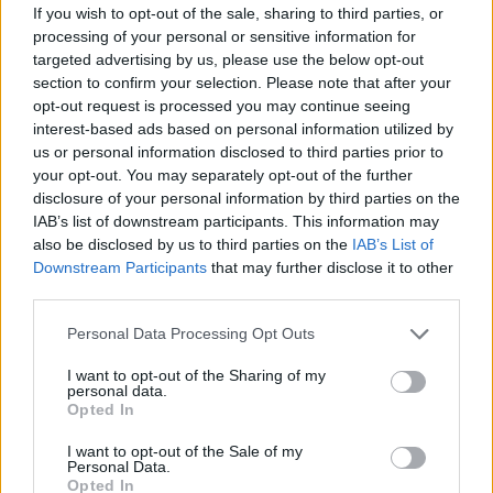
If you wish to opt-out of the sale, sharing to third parties, or
és főzzük addig, amíg a köles magába szívja
processing of your personal or sensitive information for
az összes vizet, a kölesszemek
targeted advertising by us, please use the below opt-out
section to confirm your selection. Please note that after your
megduzzadnak, és a színük halvánnyá válik
opt-out request is processed you may continue seeing
interest-based ads based on personal information utilized by
(körülbelül 15 perc alatt). Eközben forraljunk
us or personal information disclosed to third parties prior to
fel 2,5 cm-nyi vizet egy másik lábasban,
your opt-out. You may separately opt-out of the further
disclosure of your personal information by third parties on the
tegyük bele a karfiolt, fedjük le, és puhulásig
IAB’s list of downstream participants. This information may
főzzük (körülbelül 6-7 percig, a rózsák
also be disclosed by us to third parties on the
IAB’s List of
Downstream Participants
that may further disclose it to other
méretétől függően). Alaposan csepegtessük
third parties.
le. Tegyünk félre egy szép ágacska
Personal Data Processing Opt Outs
petrezselymet a díszítéshez, a maradékról
I want to opt-out of the Sharing of my
szedjük le a leveleket, a szárukat dobjuk ki.
personal data.
Opted In
Konyhai robotgépben vagy botmixerrel
I want to opt-out of the Sale of my
turmixoljuk simára és krémesre a karfiolt, a
Personal Data.
Opted In