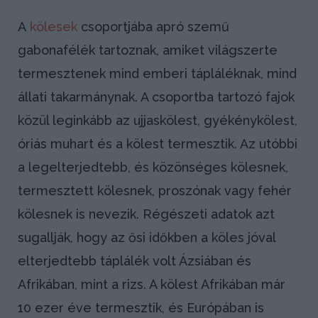
A
kölesek
csoportjába apró szemű
gabonafélék tartoznak, amiket világszerte
termesztenek mind emberi tápláléknak, mind
állati takarmánynak. A csoportba tartozó fajok
közül leginkább az ujjaskölest, gyékénykölest,
óriás muhart és a kölest termesztik. Az utóbbi
a legelterjedtebb, és közönséges kölesnek,
termesztett kölesnek, proszónak vagy fehér
kölesnek is nevezik. Régészeti adatok azt
sugallják, hogy az ősi időkben a köles jóval
elterjedtebb táplálék volt Ázsiában és
Afrikában, mint a rizs. A kölest Afrikában már
10 ezer éve termesztik, és Európában is