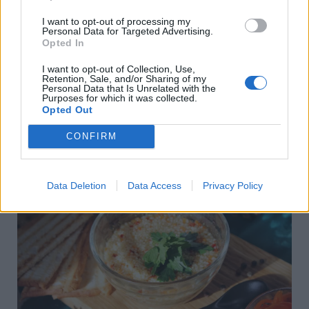
kölest, a fokhagymát és a
I want to opt-out of processing my
petrezselyemleveleket. Alaposan ízesítsük
Personal Data for Targeted Advertising.
Opted In
sóval és borssal. Helyezzük át egy
előmelegített, lapos tányérra, simítsuk le,
I want to opt-out of Collection, Use,
Retention, Sale, and/or Sharing of my
Personal Data that Is Unrelated with the
csorgassuk rá egy kevés olívaolajat, és
Purposes for which it was collected.
Opted Out
díszítsük a félretett petrezselyemágacskával.
CONFIRM
Data Deletion
Data Access
Privacy Policy