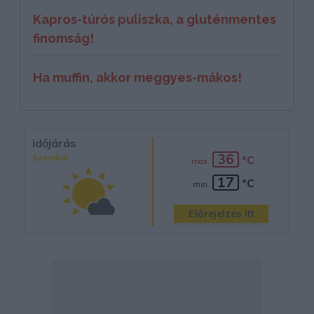
Kapros-túrós puliszka, a gluténmentes
finomság!
Ha muffin, akkor meggyes-mákos!
időjárás
36
Szombat
°C
max.
17
°C
min.
Előrejelzés itt