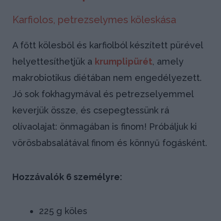
Karfiolos, petrezselymes köleskása
A főtt kölesből és karfiolból készített pürével
helyettesíthetjük a
krumplipürét
, amely
makrobiotikus diétában nem engedélyezett.
Jó sok fokhagymával és petrezselyemmel
keverjük össze, és csepegtessünk rá
olívaolajat: önmagában is finom! Próbáljuk ki
vörösbabsalátával finom és könnyű fogásként.
Hozzávalók 6 személyre:
225 g köles