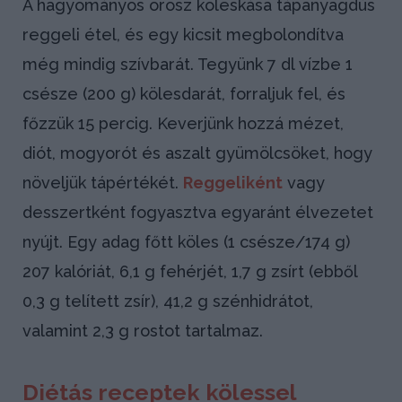
A hagyományos orosz köleskása tápanyagdús
reggeli étel, és egy kicsit megbolondítva
még mindig szívbarát. Tegyünk 7 dl vízbe 1
csésze (200 g) kölesdarát, forraljuk fel, és
főzzük 15 percig. Keverjünk hozzá mézet,
diót, mogyorót és aszalt gyümölcsöket, hogy
növeljük tápértékét.
Reggeliként
vagy
desszertként fogyasztva egyaránt élvezetet
nyújt. Egy adag főtt köles (1 csésze/174 g)
207 kalóriát, 6,1 g fehérjét, 1,7 g zsírt (ebből
0,3 g telített zsír), 41,2 g szénhidrátot,
valamint 2,3 g rostot tartalmaz.
Diétás receptek kölessel