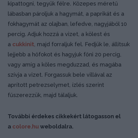
kipattogni, tegyük félre. Közepes méretű
lábasban pároljuk a hagymát, a paprikát és a
fokhagymát az olajban, lefedve, nagyjából 10
percig. Adjuk hozzá a vizet, a kölest és
a
cukkinit
, majd forraljuk fel. Fedjük le, állítsuk
lejjebb a hőfokot és hagyjuk főni 20 percig,
vagy amíg a köles megduzzad, és magába
szívja a vizet. Forgassuk bele villával az
aprított petrezselymet, ízlés szerint
fűszerezzük, majd tálaljuk.
További érdekes cikkekért látogasson el
a
colore.hu
weboldalra.