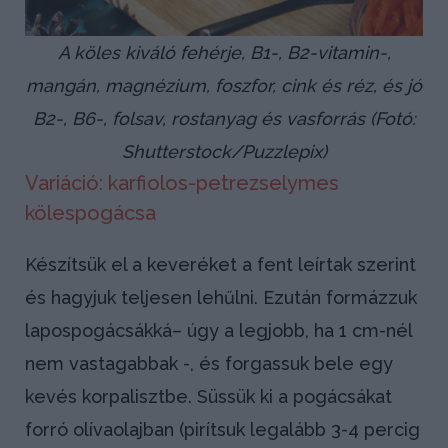
A köles kiváló fehérje, B1-, B2-vitamin-,
mangán, magnézium, foszfor, cink és réz, és jó
B2-, B6-, folsav, rostanyag és vasforrás (Fotó:
Shutterstock/Puzzlepix)
Variáció: karfiolos-petrezselymes
kölespogácsa
Készítsük el a keveréket a fent leírtak szerint
és hagyjuk teljesen lehűlni. Ezután formázzuk
lapospogácsákká– úgy a legjobb, ha 1 cm-nél
nem vastagabbak -, és forgassuk bele egy
kevés korpalisztbe. Süssük ki a pogácsákat
forró olívaolajban (pirítsuk legalább 3-4 percig