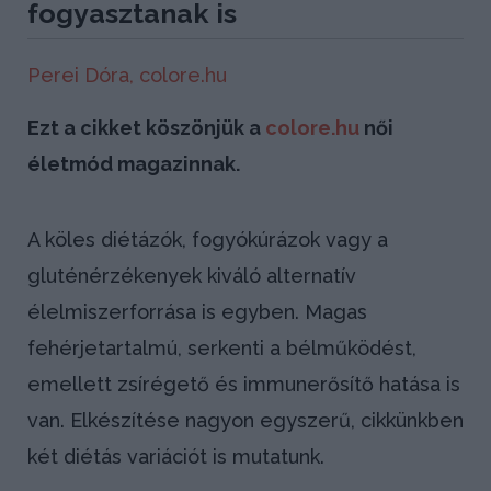
fogyasztanak is
Perei Dóra,
colore.hu
Ezt a cikket köszönjük a
colore.hu
női
életmód magazinnak.
A köles diétázók, fogyókúrázok vagy a
gluténérzékenyek kiváló alternatív
élelmiszerforrása is egyben. Magas
fehérjetartalmú, serkenti a bélműködést,
emellett zsírégető és immunerősítő hatása is
van. Elkészítése nagyon egyszerű, cikkünkben
két diétás variációt is mutatunk.