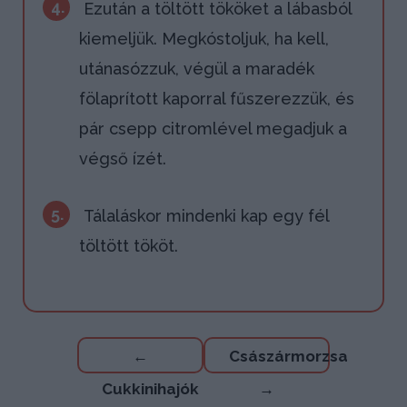
4.
Ezután a töltött tököket a lábasból
kiemeljük. Megkóstoljuk, ha kell,
utánasózzuk, végül a maradék
fölaprított kaporral fűszerezzük, és
pár csepp citromlével megadjuk a
végső ízét.
5.
Tálaláskor mindenki kap egy fél
töltött tököt.
Bejegyzés
←
Császármorzsa
navigáció
Cukkinihajók
→