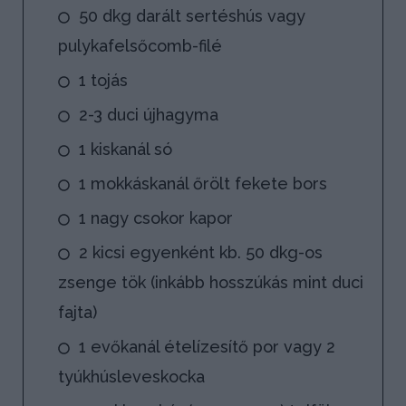
50 dkg darált sertéshús vagy
pulykafelsőcomb-filé
1 tojás
2-3 duci újhagyma
1 kiskanál só
1 mokkáskanál őrölt fekete bors
1 nagy csokor kapor
2 kicsi egyenként kb. 50 dkg-os
zsenge tök (inkább hosszúkás mint duci
fajta)
1 evőkanál ételízesítő por vagy 2
tyúkhúsleveskocka