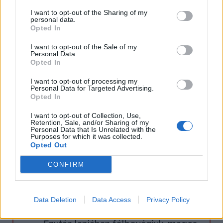
I want to opt-out of the Sharing of my
personal data.
Opted In
I want to opt-out of the Sale of my
Personal Data.
1.
A zsemlét hideg vízbe vagy tejbe
Opted In
áztatjuk, jól kifacsarjuk, majd a darált
I want to opt-out of processing my
Personal Data for Targeted Advertising.
hússal és a tojással összedolgozzuk.
Opted In
I want to opt-out of Collection, Use,
Retention, Sale, and/or Sharing of my
2.
Az újhagymát megtisztítjuk, finomra
Personal Data that Is Unrelated with the
Purposes for which it was collected.
aprítjuk, a húsos masszához adjuk,
Opted Out
megsózzuk, megborsozzuk, 1
CONFIRM
evőkanálnyi fölaprított kaporral
fűszerezzük. A tököket alaposan
Data Deletion
Data Access
Privacy Policy
megmossuk, végeiket lecsapjuk.