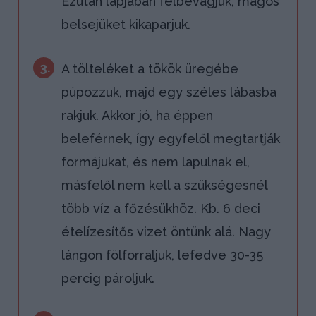
Ezután lapjában félbevágjuk, magos
belsejüket kikaparjuk.
3.
A tölteléket a tökök üregébe
púpozzuk, majd egy széles lábasba
rakjuk. Akkor jó, ha éppen
beleférnek, így egyfelől megtartják
formájukat, és nem lapulnak el,
másfelől nem kell a szükségesnél
több víz a főzésükhöz. Kb. 6 deci
ételízesítős vizet öntünk alá. Nagy
lángon fölforraljuk, lefedve 30-35
percig pároljuk.