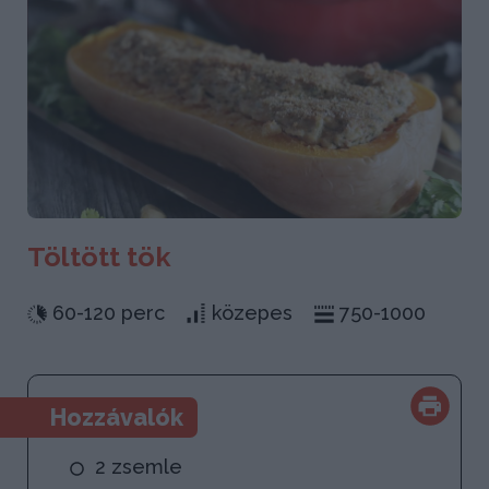
Töltött tök
60-120 perc
közepes
750-1000
Hozzávalók
2 zsemle