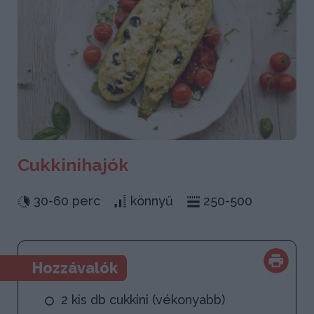
Cukkinihajók
30-60 perc
könnyű
250-500
Hozzávalók
2 kis db cukkini (vékonyabb)