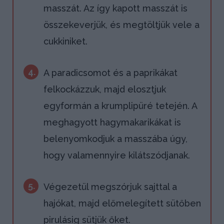
masszát. Az így kapott masszát is
összekeverjük, és megtöltjük vele a
cukkiniket.
4.
A paradicsomot és a paprikákat
felkockázzuk, majd elosztjuk
egyformán a krumplipüré tetején. A
meghagyott hagymakarikákat is
belenyomkodjuk a masszába úgy,
hogy valamennyire kilátszódjanak.
5.
Végezetül megszórjuk sajttal a
hajókat, majd előmelegített sütőben
pirulásig sütjük őket.