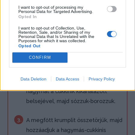
egy tepsit, majd belehelyezzük a
I want to opt-out of processing my
Personal Data for Targeted Advertising.
cukkiniket.
Opted In
I want to opt-out of Collection, Use,
2.
A krumplit lepucoljuk, felkockázzuk,
Retention, Sale, and/or Sharing of my
Personal Data that Is Unrelated with the
Purposes for which it was collected.
majd sós vízben feltesszük főni. A
Opted Out
vöröshagymát apróra vágjuk néhány
CONFIRM
szeletet kivételével - ezeket
félretesszük későbbre. Olajon
Data Deletion
Data Access
Privacy Policy
dinsztelni kezdjük az aprított
hagymát a cukkinik kikanalazott
belsejével, majd sózzuk-borozzuk.
3.
A megfőtt krumplit összetörjük, majd
hozzáadjuk a hagymás-cukkinis