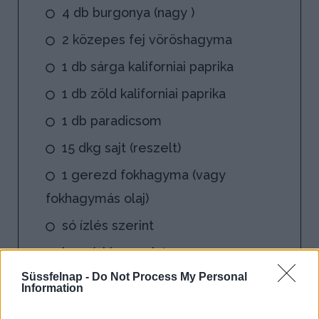
4 db burgonya (nagy )
2 közepes fej vöröshagyma
1 db sárga kaliforniai paprika
1 db zöld kaliforniai paprika
1 db paradicsom
15 dkg sajt (reszelt)
1 gerezd fokhagyma (vagy
fokhagymás olaj)
só ízlés szerint
bors ízlés szerint
Süssfelnap -
Do Not Process My Personal
Information