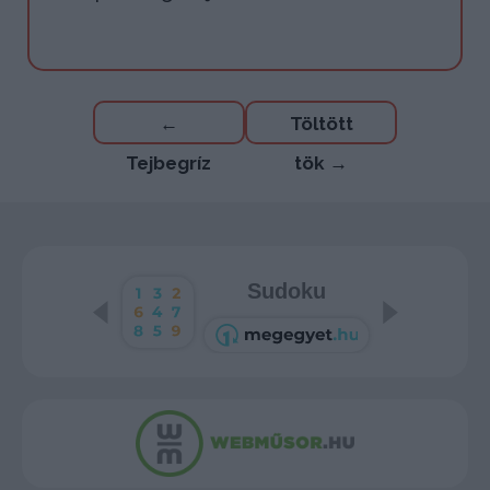
Bejegyzés
←
Töltött
navigáció
Tejbegríz
tök
→
Sudoku