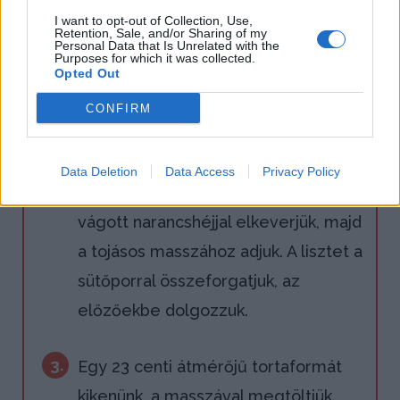
keverjük, ez elektromos habverővel
I want to opt-out of Collection, Use,
Retention, Sale, and/or Sharing of my
Personal Data that Is Unrelated with the
4-5 perc. Csipetnyit megsózzuk, a
Purposes for which it was collected.
Opted Out
tejszínt meg az olvasztott vajat
(margarint) belecsorgatjuk.
CONFIRM
2.
A sárgarépát megtisztítjuk, finomra
Data Deletion
Data Access
Privacy Policy
reszeljük, és a dióval meg a finomra
vágott narancshéjjal elkeverjük, majd
a tojásos masszához adjuk. A lisztet a
sütőporral összeforgatjuk, az
előzőekbe dolgozzuk.
3.
Egy 23 centi átmérőjű tortaformát
kikenünk, a masszával megtöltjük.