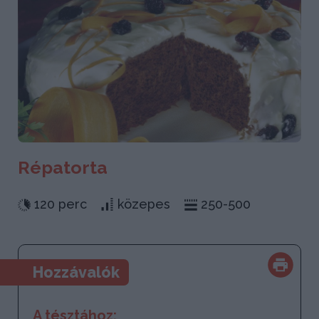
Répatorta
120 perc
közepes
250-500
Hozzávalók
A tésztához: