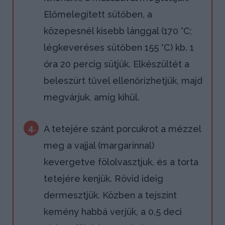
Előmelegített sütőben, a
közepesnél kisebb lánggal (170 °C;
légkeveréses sütőben 155 °C) kb. 1
óra 20 percig sütjük. Elkészültét a
beleszúrt tűvel ellenőrizhetjük, majd
megvárjuk, amíg kihűl.
4.
A tetejére szánt porcukrot a mézzel
meg a vajjal (margarinnal)
kevergetve fölolvasztjuk, és a torta
tetejére kenjük. Rövid ideig
dermesztjük. Közben a tejszínt
kemény habbá verjük, a 0,5 deci