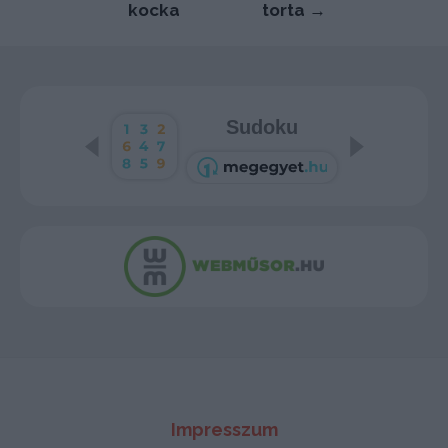
navigáció
kocka
torta
→
Sudoku
Impresszum