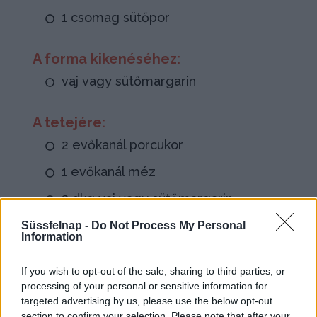
1 csomag sütőpor
A forma kikenéséhez:
vaj vagy sütőmargarin
A tetejére:
2 evőkanál porcukor
1 evőkanál méz
3 dkg vaj vagy sütőmargarin
2 dl habtejszín
Süssfelnap -
Do Not Process My Personal
Information
1 kiskanál zselatinpor
If you wish to opt-out of the sale, sharing to third parties, or
1 kisebb sárgarépa
processing of your personal or sensitive information for
targeted advertising by us, please use the below opt-out
csipetnyi kristálycukor
section to confirm your selection. Please note that after your