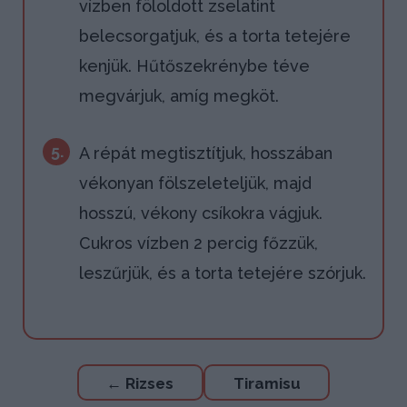
vízben föloldott zselatint
belecsorgatjuk, és a torta tetejére
kenjük. Hűtőszekrénybe téve
megvárjuk, amíg megköt.
5.
A répát megtisztítjuk, hosszában
vékonyan fölszeleteljük, majd
hosszú, vékony csíkokra vágjuk.
Cukros vízben 2 percig főzzük,
leszűrjük, és a torta tetejére szórjuk.
Bejegyzés
←
Rizses
Tiramisu