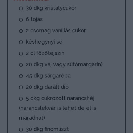
30 dkg kristálycukor
6 tojás
2 csomag vaníliás cukor
késhegynyi só
2 dl főzőtejszín
20 dkg vaj vagy sütőmargarin)
45 dkg sárgarépa
20 dkg darált dió
5 dkg cukrozott narancshéj
(narancslekvár is lehet de el is
maradhat)
30 dkg finomliszt