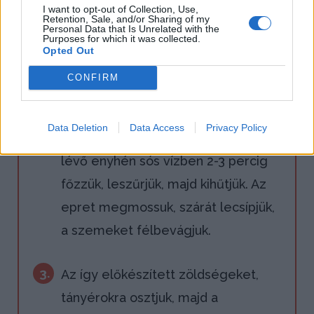
A húst megmossuk, kissé kiverjük,
I want to opt-out of Collection, Use,
Retention, Sale, and/or Sharing of my
sóval, borssal meg a mézzel
Personal Data that Is Unrelated with the
Purposes for which it was collected.
megkenjük, majd hűtőszekrénybe
Opted Out
tesszük.
CONFIRM
2.
A salátához a ruccolát megmossuk,
Data Deletion
Data Access
Privacy Policy
leszárogatjuk. A spárgát forrásba
lévő enyhén sós vízben 2-3 percig
főzzük, leszűrjük, majd kihűtjük. Az
epret megmossuk, szárát lecsípjük,
a szemeket félbevágjuk.
3.
Az így előkészített zöldségeket,
tányérokra osztjuk, majd a