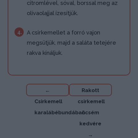
citromlével, sóval, borssal meg az
olívaolajjal ízesítjük.
4.
A csirkemellet a forró vajon
megsütjük, majd a saláta tetejére
rakva kínáljuk.
Bejegyzés
←
Rakott
navigáció
Csirkemell
csirkemell
karalábébundában
öcsém
kedvére
→