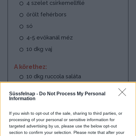
4 szelet csirkemellfilé
őrölt fehérbors
só
4-5 evőkanál méz
10 dkg vaj
A körethez:
10 dkg ruccola saláta
25 dkg zöldspárga
Süssfelnap -
Do Not Process My Personal
Information
10 dkg eper
citromlé
If you wish to opt-out of the sale, sharing to third parties, or
processing of your personal or sensitive information for
só
targeted advertising by us, please use the below opt-out
section to confirm your selection. Please note that after your
frissen őrölt fekete bors