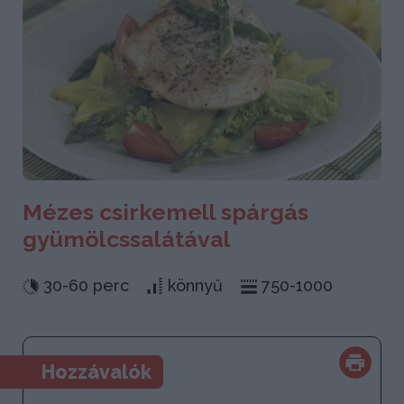
Mézes csirkemell spárgás
gyümölcssalátával
30-60 perc
könnyű
750-1000
Hozzávalók