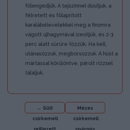
fölengedjük. A tejszínnel dúsítjuk, a
félretett és fölaprított
karalábélevelekkel meg a finomra
vágott újhagymával ízesítjük, és 2-3
perc alatt sűrűre főzzük. Ha kell,
utánasózzuk, megborsozzuk. A húst a
mártással körülöntve, párolt rizzsel
tálaljuk.
Bejegyzés
←
Sült
Mézes
navigáció
csirkemell
csirkemell
grillezett
spárgás