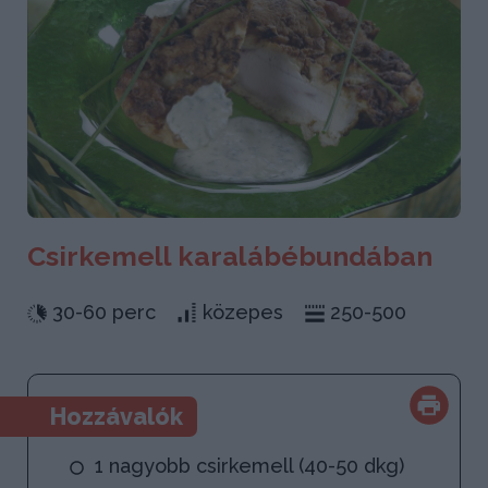
Csirkemell karalábébundában
30-60 perc
közepes
250-500
Hozzávalók
1 nagyobb csirkemell (40-50 dkg)