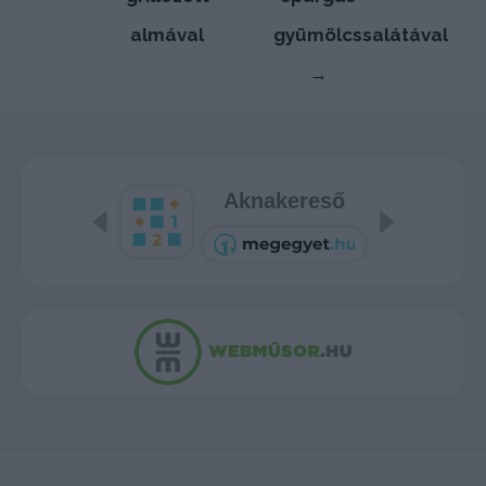
almával
gyümölcssalátával
→
Aknakereső