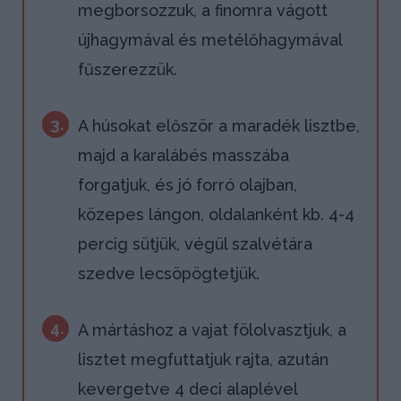
megborsozzuk, a finomra vágott
újhagymával és metélőhagymával
fűszerezzük.
3.
A húsokat először a maradék lisztbe,
majd a karalábés masszába
forgatjuk, és jó forró olajban,
közepes lángon, oldalanként kb. 4-4
percig sütjük, végül szalvétára
szedve lecsöpögtetjük.
4.
A mártáshoz a vajat fölolvasztjuk, a
lisztet megfuttatjuk rajta, azután
kevergetve 4 deci alaplével