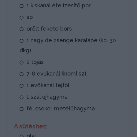
1 kiskanál ételízesítő por
só
őrölt fekete bors
1 nagy de zsenge karalábé (kb. 30
dkg)
2 tojás
7-8 evőkanál finomliszt
1 evőkanál tejföl
1 szál újhagyma
fél csokor metélőhagyma
A sütéshez:
olaj