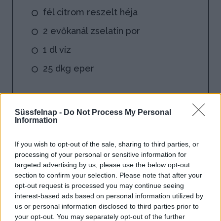
fél citrom reszelt héja
2 evőkanál zselatin por
1 dl víz
25 dkg eper
A tetejére:
2 tojásfehérje
Süssfelnap -
Do Not Process My Personal
Information
10 dkg finom kristálycukor
If you wish to opt-out of the sale, sharing to third parties, or
csipetnyi só
processing of your personal or sensitive information for
targeted advertising by us, please use the below opt-out
25 dkg eper
section to confirm your selection. Please note that after your
opt-out request is processed you may continue seeing
interest-based ads based on personal information utilized by
us or personal information disclosed to third parties prior to
your opt-out. You may separately opt-out of the further