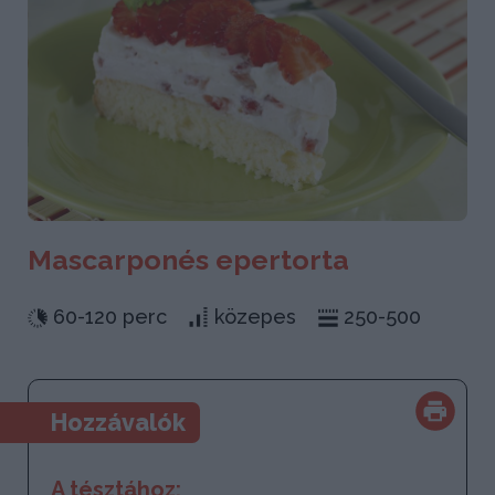
Mascarponés epertorta
60-120 perc
közepes
250-500
Hozzávalók
A tésztához: