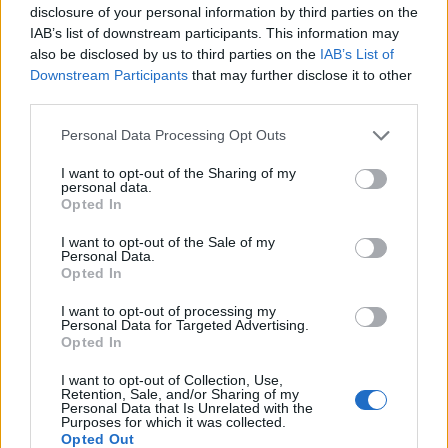
disclosure of your personal information by third parties on the
IAB’s list of downstream participants. This information may
also be disclosed by us to third parties on the
IAB’s List of
Downstream Participants
that may further disclose it to other
third parties.
Personal Data Processing Opt Outs
I want to opt-out of the Sharing of my
personal data.
Opted In
I want to opt-out of the Sale of my
Personal Data.
Opted In
1.
A tésztához a tojások sárgáját a
I want to opt-out of processing my
Personal Data for Targeted Advertising.
Opted In
cukor kétharmadával 4-5 perc alatt
krémesre keverjük. A vizet és az
I want to opt-out of Collection, Use,
Retention, Sale, and/or Sharing of my
Personal Data that Is Unrelated with the
olajat hozzáadjuk, majd a kemény
Purposes for which it was collected.
Opted Out
habbá vert tojásfehérjét és a