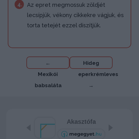
4.
Az epret megmossuk zöldjét
lecsípjük, vékony cikkekre vágjuk, és
torta tetejét ezzel díszítjük.
Bejegyzés
←
Hideg
navigáció
Mexikói
eperkrémleves
babsaláta
→
Akasztófa