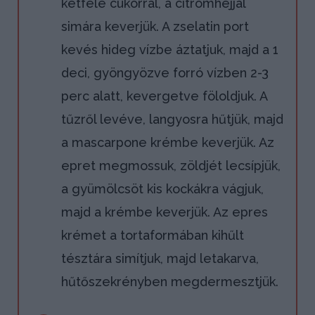
kétféle cukorral, a citromhéjjal
simára keverjük. A zselatin port
kevés hideg vízbe áztatjuk, majd a 1
deci, gyöngyözve forró vízben 2-3
perc alatt, kevergetve föloldjuk. A
tűzről levéve, langyosra hűtjük, majd
a mascarpone krémbe keverjük. Az
epret megmossuk, zöldjét lecsípjük,
a gyümölcsöt kis kockákra vágjuk,
majd a krémbe keverjük. Az epres
krémet a tortaformában kihűlt
tésztára simítjuk, majd letakarva,
hűtőszekrényben megdermesztjük.