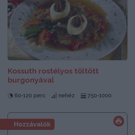
Kossuth rostélyos töltött
burgonyával
60-120 perc
nehéz
750-1000
Hozzávalók