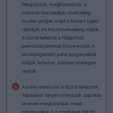
Megsózzuk, megborsozzuk, a
morzsát hozzáadjuk, rövid ideig
tovább pirítjuk, majd a felvert tojást
ráöntjük, és kocsonyásodásig sütjük.
A tűzről lehúzva a fölaprított
petrezselyemmel fűszerezzük. A
lecsöpögtetett puha burgonyákba
töltjük, lefedve, sütőben melegen
tartjuk.
5.
A puha rostélyost a tűzről lehúzzuk.
Tálaláskor tányérra tesszük, paprikás
levével meglocsoljuk, majd
mindegyikre 2-2 gombával töltött