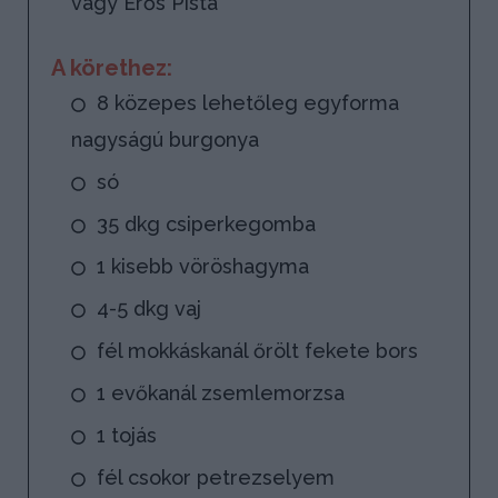
vagy Erős Pista
A körethez:
8 közepes lehetőleg egyforma
nagyságú burgonya
só
35 dkg csiperkegomba
1 kisebb vöröshagyma
4-5 dkg vaj
fél mokkáskanál őrölt fekete bors
1 evőkanál zsemlemorzsa
1 tojás
fél csokor petrezselyem