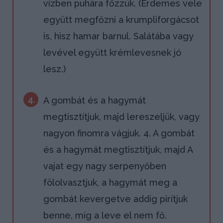
vízben puhára főzzük. (Érdemes vele
együtt megfőzni a krumpliforgácsot
is, hisz hamar barnul. Salátába vagy
levével együtt krémlevesnek jó
lesz.)
4.
A gombát és a hagymát
megtisztítjuk, majd lereszeljük, vagy
nagyon finomra vágjuk. 4. A gombát
és a hagymát megtisztítjuk, majd A
vajat egy nagy serpenyőben
fölolvasztjuk, a hagymát meg a
gombát kevergetve addig pirítjuk
benne, míg a leve el nem fő.