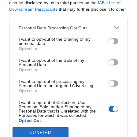
also be disclosed by us to third parties on the
IAB’s List of
forgatjuk, és egy közepes lábasban,
Downstream Participants
that may further disclose it to other
a megforrósított olajban körös-körül
third parties.
pár perc alatt elősütjük, majd
Personal Data Processing Opt Outs
lecsöpögtetve félretesszük.
I want to opt-out of the Sharing of my
personal data.
Visszamaradó zsírjában a fölaprított
Opted In
hagymát kb.2 perc alatt
I want to opt-out of the Sale of my
Personal Data.
megfuttatjuk.
Opted In
I want to opt-out of processing my
2.
A tűzről lehúzva a pirospaprikával
Personal Data for Targeted Advertising.
Opted In
meghintjük, az apró kockákra vágott
I want to opt-out of Collection, Use,
paradicsomot meg paprikát
Retention, Sale, and/or Sharing of my
Personal Data that Is Unrelated with the
beleszórjuk, megsózzuk, a
Purposes for which it was collected.
Opted Out
köménnyel, a fokhagymával meg a
CONFIRM
paprikakrémmel ízesítjük. Az