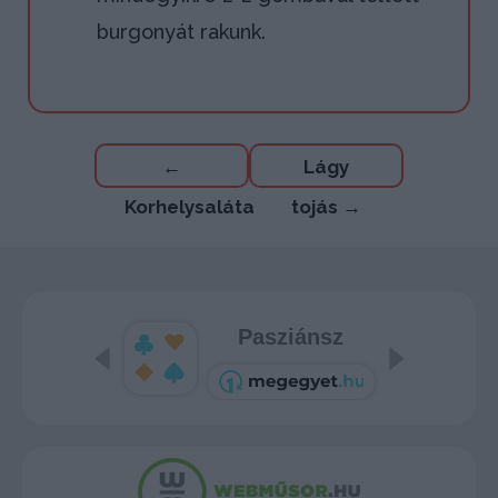
burgonyát rakunk.
Bejegyzés
←
Lágy
navigáció
Korhelysaláta
tojás
→
Pasziánsz