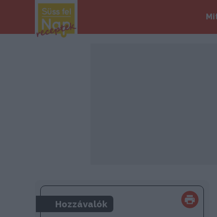
Mi
Hozzávalók