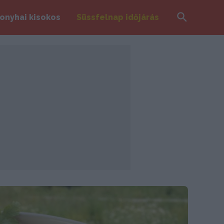
Search
onyhai kisokos
Süssfelnap időjárás