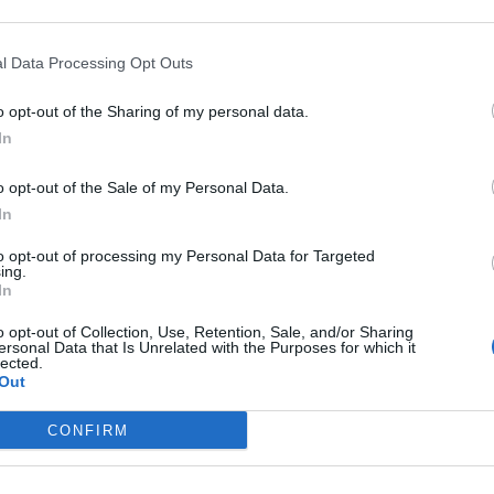
60-120 perc
könnyű
250-500
l Data Processing Opt Outs
A bográcsot közepesen erős tűz fölé helyezzük és a
1.
o opt-out of the Sharing of my personal data.
megtisztítjuk, finomra vágjuk és az olajon 2-3 perc al
In
pirospaprikát belekeverjük.
o opt-out of the Sale of my Personal Data.
In
A savanyú káposztát, anélkül, hogy kimosnánk, néhán
2.
hosszúak fölaprítjuk, és a paprikás hagymába forgat
to opt-out of processing my Personal Data for Targeted
ing.
hasonló vékony csíkokra vágjuk, a savanyú káposztáh
In
megsózzuk, babérlevéllel, a köménnyel és a majorá
o opt-out of Collection, Use, Retention, Sale, and/or Sharing
ersonal Data that Is Unrelated with the Purposes for which it
lected.
Erős tűz fölött fölforraljuk (a bográcsot közelebb e
Out
3.
mérsékelve (a bográcsot feljebb emelve) 35-40 perc
CONFIRM
egy kissé roppanós.