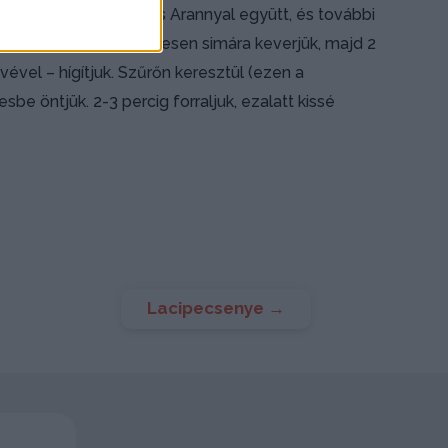
káposztához adjuk a Piros Arannyal együtt, és további
 kevés hideg vízzel teljesen simára keverjük, majd 2
ével – hígítjuk. Szűrőn keresztül (ezen a
be öntjük. 2-3 percig forraljuk, ezalatt kissé
Lacipecsenye
→