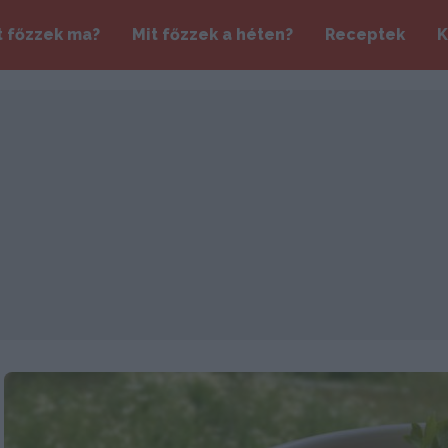
t főzzek ma?
Mit főzzek a héten?
Receptek
K