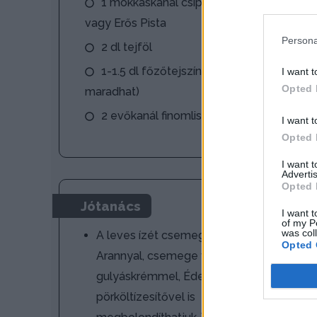
1 mokkáskanál csípős Piros Arany
vagy Erős Pista
Persona
2 dl tejföl
1-1.5 dl főzőtejszín (ez el is
I want t
Opted 
maradhat)
2 evőkanál finomliszt
I want t
Opted 
I want 
Advertis
Opted 
Jótanács
I want t
of my P
was col
A leves ízét csemege Piros
Opted 
Arannyal, csemege vagy csípős
gulyáskrémmel, Édes Annával és
pörköltízesítővel is