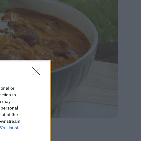
sonal or
ection to
ou may
 personal
out of the
 downstream
B’s List of