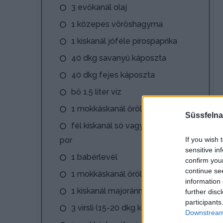
3 evőkanál olaj
1 közepes vöröshagyma
1 kiskanál jóféle pirospaprika
40 dkg savanyú káposzta
40 dkg fejes káposzta
bő 1.5 liter víz
1 mokkáskanál őrölt fekete bors
Süssfelna
fél kiskanál só vagy ételízesítő
por
If you wish 
sensitive in
1 babérlevél
confirm you
continue se
1 mokkáskanál őrölt kömény
information 
1 kiskanál majoránna
further disc
participants
3 virsli (15-20 dkg kolbász is lehet)
Downstream 