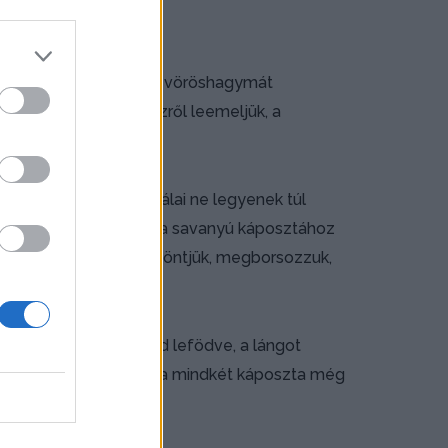
z olajat beleöntjük. A vöröshagymát
att megfuttatjuk. A tűzről leemeljük, a
y vágással, hogy a szálai ne legyenek túl
juk. A fejes káposztát a savanyú káposztához
oz tesszük. A vizet ráöntjük, megborsozzuk,
nnával fűszerezzük.
ngedjük a tűzhöz), majd lefödve, a lángot
ig főzzük. Akkor jó, ha mindkét káposzta még