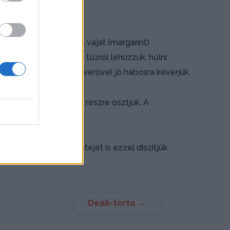
-3 percig forraljuk. A vajat (margarint)
ljuk. Jól elkeverjük, a tűzről lehúzzuk, hűlni
Ezután elektromos habverővel jó habosra keverjük.
csokoládékrémet négy részre osztjuk. A
söves habzsákból a tetejét is ezzel díszítjük.
Deák-torta
→