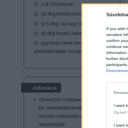
3 dl főzőtejszín
30 dkg kristálycukor
Süssfelna
37.5 dkg vaj vagy sütőmargarin
If you wish 
15 dkg keserű kakaópor
sensitive in
confirm you
egy kész kerek sima vagy kakaós
continue se
piskótatortalap (receptjét lásd külön)
information 
further disc
participants
Downstream 
Jótanács
Persona
Olvasztott csokoládéból készített
I want t
kis csokoládéformákkal vagy
Opted 
reszelt csokoládéval is
ékesíthetjük.
I want t