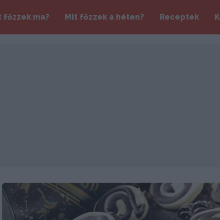
t főzzek ma?
Mit főzzek a héten?
Receptek
K