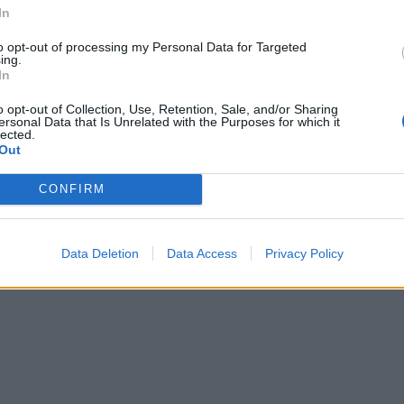
15-30 perc
közepes
500-750
In
to opt-out of processing my Personal Data for Targeted
ing.
A tejszínt egy lábasban a cukorral együtt kevergetve 2
In
1.
beledobjuk, és ha elolvadt benne, a kakaót is beleszitá
o opt-out of Collection, Use, Retention, Sale, and/or Sharing
ersonal Data that Is Unrelated with the Purposes for which it
hagyjuk, majd a hűtőszekrénybe tesszük pár órára. 
lected.
Out
A piskótakorongot lapjában három részre vágjuk. A 
2.
CONFIRM
tortalapokat ezzel megkenve egymásra illesztjük.
Data Deletion
Data Access
Privacy Policy
A maradékkal a torta oldalát körbekenjük, és csillagc
3.