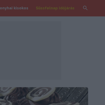
Search
onyhai kisokos
Süssfelnap időjárás