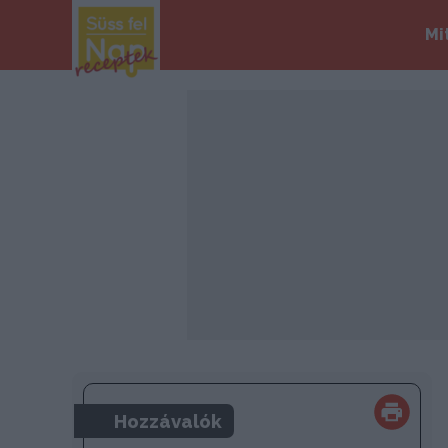
Mi
Hozzávalók