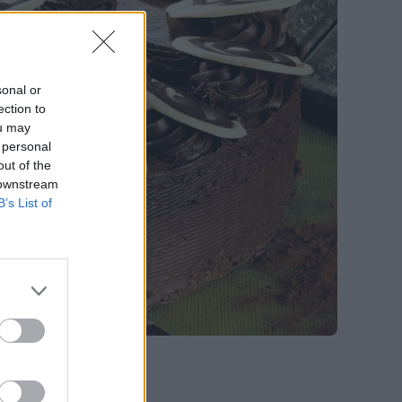
sonal or
ection to
ou may
 personal
out of the
 downstream
B’s List of