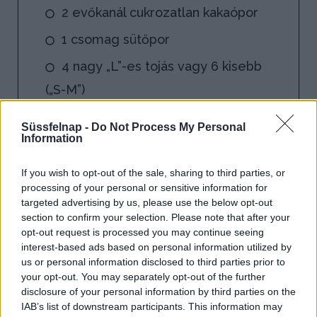
2 evőkanál cukrozatlan kakaópor
1 csomag sütőpor
4 nagy „L”-es tojás vagy 6 kisebb
(„S-M”)
4 evőkanál kristálycukor
Süssfelnap -
Do Not Process My Personal
Information
2 csomag vanillin cukor
If you wish to opt-out of the sale, sharing to third parties, or
A tepsi kikenéséhez:
processing of your personal or sensitive information for
targeted advertising by us, please use the below opt-out
vaj vagy sütőmargarin
section to confirm your selection. Please note that after your
opt-out request is processed you may continue seeing
finomliszt
interest-based ads based on personal information utilized by
us or personal information disclosed to third parties prior to
your opt-out. You may separately opt-out of the further
disclosure of your personal information by third parties on the
IAB’s list of downstream participants. This information may