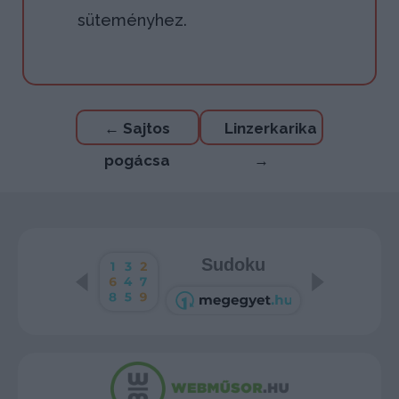
süteményhez.
Bejegyzés
←
Sajtos
Linzerkarika
navigáció
pogácsa
→
Sudoku