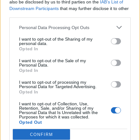
also be disclosed by us to third parties on the
IAB’s List of
Downstream Participants
that may further disclose it to other
third parties.
Personal Data Processing Opt Outs
I want to opt-out of the Sharing of my
personal data.
Opted In
I want to opt-out of the Sale of my
Personal Data.
Opted In
I want to opt-out of processing my
Personal Data for Targeted Advertising.
Opted In
1.
A lisztet a kakaóporral és a
sütőporral együtt összekeverjük.
I want to opt-out of Collection, Use,
Retention, Sale, and/or Sharing of my
Personal Data that Is Unrelated with the
Purposes for which it was collected.
Opted Out
2.
A tojásokat a kétféle cukorral együtt
az elektromos habverő
CONFIRM