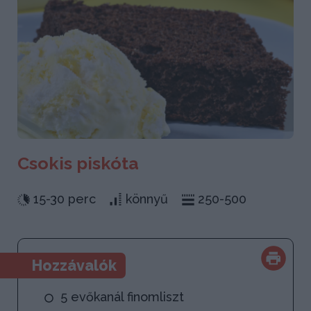
Csokis piskóta
15-30 perc
könnyű
250-500
Hozzávalók
5 evőkanál finomliszt