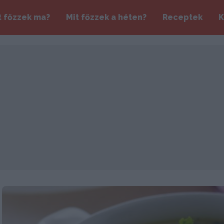
t főzzek ma?
Mit főzzek a héten?
Receptek
K