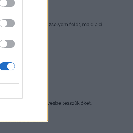
 az apróra vágott petrezselyem felét, majd pici
entetjük.
nem forrásban lévő levesbe tesszük őket.
et kell főzni és kész.