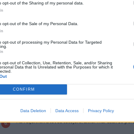
o opt-out of the Sharing of my personal data.
30-60 perc
könnyű
500-750
In
o opt-out of the Sale of my Personal Data.
A borsót és a zöldségeket olajon pároljuk, rászórjuk
1.
In
lisztet szórunk rá és vízzel felöntjük.
to opt-out of processing my Personal Data for Targeted
ing.
Sózzuk, majd ha felforr, a leveskockát is hozzáadjuk.
In
2.
o opt-out of Collection, Use, Retention, Sale, and/or Sharing
ersonal Data that Is Unrelated with the Purposes for which it
Közben a húsgombócnak valókat összegyúrjuk és pih
3.
lected.
Out
Ne legyen túl kemény, de ne legyen lágy sem.
4.
CONFIRM
Vizes kézzel gombócokat formázunk és a forró, de 
5.
Data Deletion
Data Access
Privacy Policy
Ha feljönnek a leves tetejére, akkor már csak 10 perc
6.