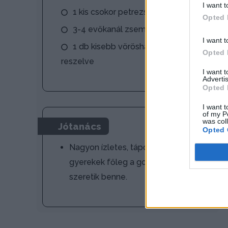
I want t
1 kis csokor petrezselyemzöld
Opted 
3-4 evőkanál zsemlemorzsa
I want t
1 db kisebb vöröshagyma
Opted 
reszelve
I want 
Advertis
Opted 
I want t
of my P
was col
Jótanács
Opted 
Nagyon ízletes, tápdús leves, a
gyerekek főleg a gombócot
szeretik benne.