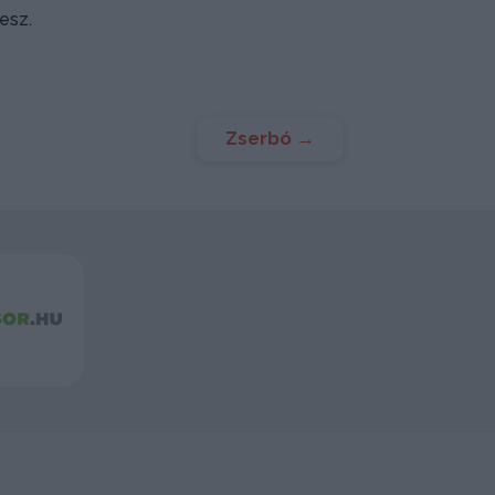
esz.
Zserbó
→
Szókereső
Tetris