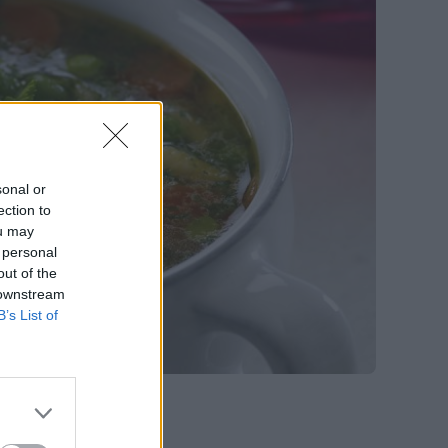
sonal or
ection to
ou may
 personal
out of the
 downstream
B’s List of