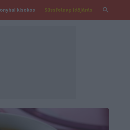
Search
onyhai kisokos
Süssfelnap időjárás