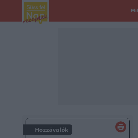
Mi
Hozzávalók