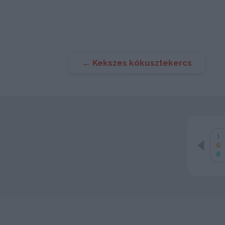
Bejegyzés
←
Kekszes kókusztekercs
navigáció