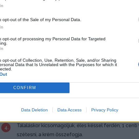
60-120 perc
könnyű
-250
In
o opt-out of the Sale of my Personal Data.
Krémet főzünk. Ehhez 2 deci tejet egy kis lábasba önt
In
1.
pudingport és a kakaót, a maradék tejjel elkeverjük, 
to opt-out of processing my Personal Data for Targeted
ing.
kevergetve kis lángon addig főzzük, amíg sűrű pudi
In
o opt-out of Collection, Use, Retention, Sale, and/or Sharing
Ezután levesszük a tűzről, a vajat (margarint) jól el
2.
ersonal Data that Is Unrelated with the Purposes for which it
lected.
Egy nagy, hosszúkás tálcára, kb. 40 centi hosszú aluf
Out
CONFIRM
A kekszeket egyenként megkenjük a kakaós krémmel
3.
alkossanak. Ezt a kekszrudat az alufólia közepére f
tesszük és 1 napon át pihenni hagyjuk.
Data Deletion
Data Access
Privacy Policy
Tálaláskor kicsomagoljuk, éles késsel ferdén, 1 cent
4.
szétesni, a krém összefogja.