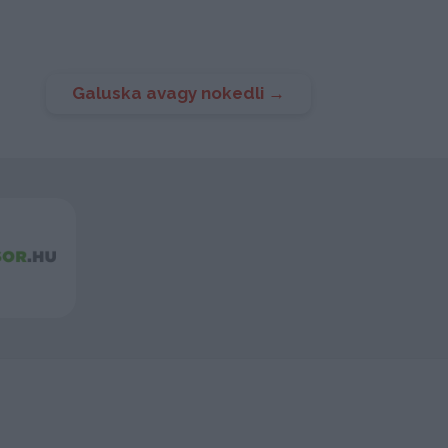
Galuska avagy nokedli
→
2048
Akasztófa