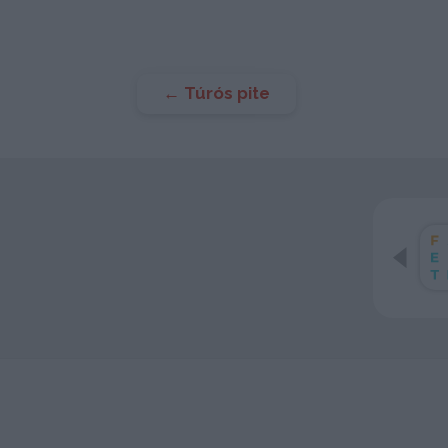
Bejegyzés
←
Túrós pite
navigáció