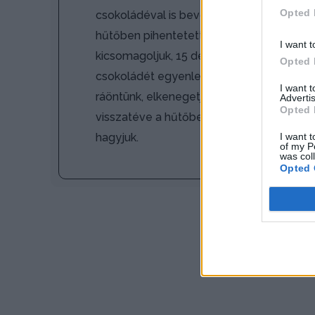
Opted 
csokoládéval is bevonjuk. Ehhez a
hűtőben pihentetett rudat
I want t
kicsomagoljuk, 15 deka olvasztott
Opted 
csokoládét egyenletesen
I want 
ráöntünk, elkenegetjük, és
Advertis
Opted 
visszatéve a hűtőbe dermedni
I want t
hagyjuk.
of my P
was col
Opted 