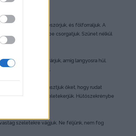
ünk, a porcukrot beleszórjuk, és fölforraljuk. A
majd lassan a forró tejbe csorgatjuk. Szünet nélkül
ngot nem kapunk.
keverjük benne és megvárjuk, amíg langyosra hűl.
ólia darabot fektetünk.
, és egymáshoz tapasztjuk őket, hogy rudat
ektetjük, és szorosan beletekerjük. Hűtőszekrénybe
i vastag szeletekre vágjuk. Ne féljünk, nem fog