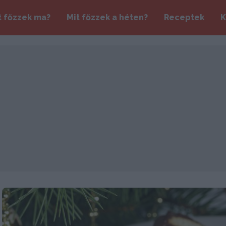
t főzzek ma?
Mit főzzek a héten?
Receptek
K