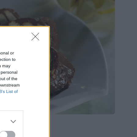
sonal or
ection to
ou may
 personal
out of the
 downstream
B’s List of