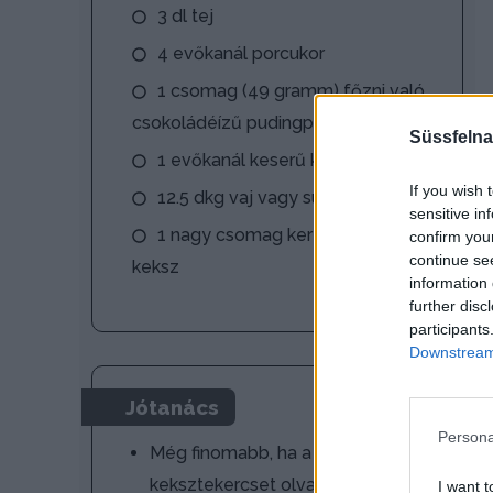
3 dl tej
4 evőkanál porcukor
1 csomag (49 gramm) főzni való
csokoládéízű pudingpor
Süssfelna
1 evőkanál keserű kakaópor
If you wish 
12.5 dkg vaj vagy sütőmargarin
sensitive in
1 nagy csomag kerek háztartási
confirm you
continue se
keksz
information 
further disc
participants
Downstream 
Jótanács
Persona
Még finomabb, ha a
keksztekercset olvasztott
I want t