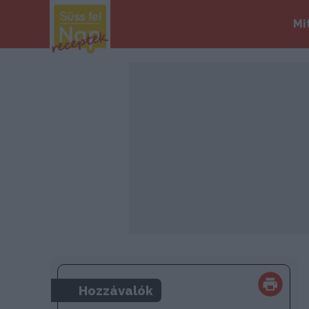
Mi
Hozzávalók