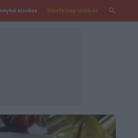
Search
onyhai kisokos
Süssfelnap időjárás