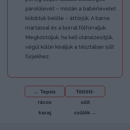
párolólevét – miután a babérlevelet
kidobtuk belőle – áttörjük. A barna
mártással és a borral fölforraljuk.
Megkóstoljuk, ha kell utánaízesítjük,
végül külön kínáljuk a tésztában sült
fürjekhez.
Bejegyzés
←
Tepsis
Töltött-
navigáció
rácos
sült
karaj
csülök
→