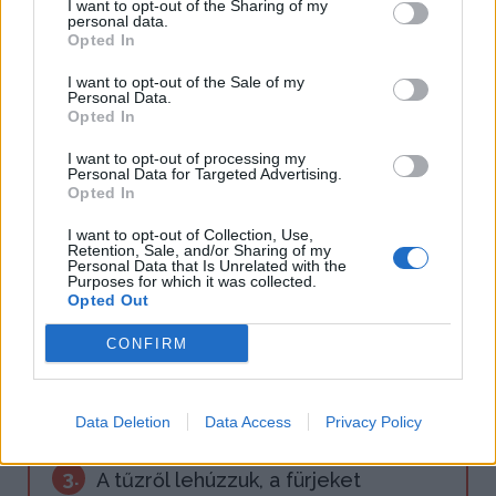
I want to opt-out of the Sharing of my
1.
A fölengedett fürjeket megmossuk,
personal data.
Opted In
leszárogatjuk, majd kívül-belül
I want to opt-out of the Sale of my
megsózzuk, megborsozzuk. A
Personal Data.
Opted In
vegyes zöldséget megtisztítjuk,
vékonyan fölszeleteljük, és egy
I want to opt-out of processing my
Personal Data for Targeted Advertising.
nagy lábasban az olajon a fürjekkel
Opted In
együtt megpirítjuk.
I want to opt-out of Collection, Use,
Retention, Sale, and/or Sharing of my
Personal Data that Is Unrelated with the
Purposes for which it was collected.
2.
A kakukkfűvel meg a babérlevéllel
Opted Out
fűszerezzük. 2 deci vizet öntünk alá,
CONFIRM
és kis lángon, lefödve 15 percig
pároljuk.
Data Deletion
Data Access
Privacy Policy
3.
A tűzről lehúzzuk, a fürjeket