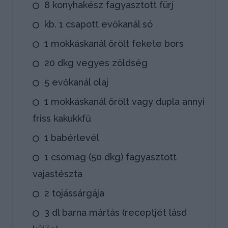
8 konyhakész fagyasztott fürj
kb. 1 csapott evőkanál só
1 mokkáskanál őrölt fekete bors
20 dkg vegyes zöldség
5 evőkanál olaj
1 mokkáskanál őrölt vagy dupla annyi
friss kakukkfű
1 babérlevél
1 csomag (50 dkg) fagyasztott
vajastészta
2 tojássárgája
3 dl barna mártás (receptjét lásd