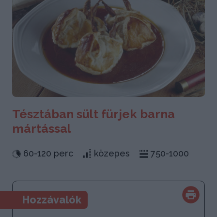
Tésztában sült fürjek barna
mártással
60-120 perc
közepes
750-1000
Hozzávalók