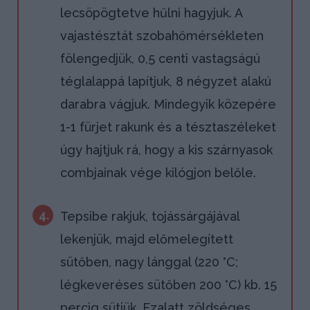
lecsöpögtetve hűlni hagyjuk. A
vajastésztát szobahőmérsékleten
fölengedjük, 0,5 centi vastagságú
téglalappá lapítjuk, 8 négyzet alakú
darabra vágjuk. Mindegyik közepére
1-1 fürjet rakunk és a tésztaszéleket
úgy hajtjuk rá, hogy a kis szárnyasok
combjainak vége kilógjon belőle.
4.
Tepsibe rakjuk, tojássárgájával
lekenjük, majd előmelegített
sütőben, nagy lánggal (220 °C;
légkeveréses sütőben 200 °C) kb. 15
percig sütjük. Ezalatt zöldséges