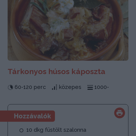
Tárkonyos húsos káposzta
60-120 perc
közepes
1000-
Hozzávalók
10 dkg füstölt szalonna