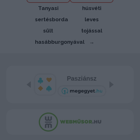
navigáció
Tanyasi
húsvéti
sertésborda
leves
sült
tojással
hasábburgonyával
→
Pasziánsz