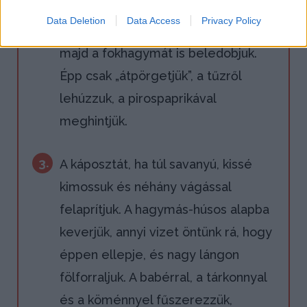
A vöröshagymát a húsos alapra
Data Deletion
Data Access
Privacy Policy
szórjuk, 4-5 percig fonnyasztjuk,
majd a fokhagymát is beledobjuk.
Épp csak „átpörgetjük”, a tűzről
lehúzzuk, a pirospaprikával
meghintjük.
3.
A káposztát, ha túl savanyú, kissé
kimossuk és néhány vágással
felaprítjuk. A hagymás-húsos alapba
keverjük, annyi vizet öntünk rá, hogy
éppen ellepje, és nagy lángon
fölforraljuk. A babérral, a tárkonnyal
és a köménnyel fűszerezzük,