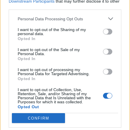
Downstream Participants
that may further disclose it to other
third parties.
Personal Data Processing Opt Outs
I want to opt-out of the Sharing of my
personal data.
1.
A szalonnát kicsi, a sonkát valamivel
Opted In
nagyobb kockákra vágjuk. Az oldalast
I want to opt-out of the Sale of my
Personal Data.
a csontok mentén négy részre
Opted In
daraboljuk, a kolbászt lehéjazzuk,
I want to opt-out of processing my
Personal Data for Targeted Advertising.
fölszeleteljük. Mindezeket egy
Opted In
lábasban, az olajon kis lángon 8-10
I want to opt-out of Collection, Use,
Retention, Sale, and/or Sharing of my
percig pirítjuk.
Personal Data that Is Unrelated with the
Purposes for which it was collected.
Opted Out
2.
Ezalatt a hagymát és a fokhagymát
CONFIRM
megtisztítjuk, nagyon finomra vágjuk.