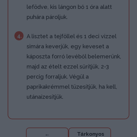
lefödve, kis lángon bő 1 óra alatt
puhára pároljuk.
4.
A lisztet a tejföllel és 1 deci vízzel
simára keverjük, egy keveset a
káposzta forró levéből belemerünk,
majd az ételt ezzel sűrítjük, 2-3
percig forraljuk. Végül a
paprikakrémmel tüzesítjük, ha kell,
utánaízesítjük.
Bejegyzés
←
Tárkonyos