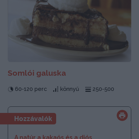
Somlói galuska
60-120 perc
könnyű
250-500
Hozzávalók
A natúr a kakaós és a diós