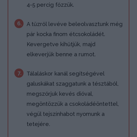
4-5 percig főzzük.
6.
A tűzről levéve beleolvasztunk még
pár kocka finom étcsokoládét.
Kevergetve kihűtjük, majd
elkeverjük benne a rumot.
7.
Tálaláskor kanál segítségével
galuskákat szaggatunk a tésztából,
megszórjuk kevés dióval,
megöntözzük a csokoládéöntettel,
végül tejszínhabot nyomunk a
tetejére.