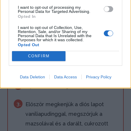
I want to opt-out of processing my
Personal Data for Targeted Advertising.
Opted In
I want to opt-out of Collection, Use,
1.
Először megsütjük a piskótákat, majd
Retention, Sale, and/or Sharing of my
Personal Data that Is Unrelated with the
elkészítjük a vaníliapudingot. A négy
Purposes for which it was collected.
Opted Out
tojásfehérjét habbá verjük és a kihűlt
CONFIRM
vaníliapudingba óvatosan
beleforgatjuk.
Data Deletion
Data Access
Privacy Policy
2.
A piskótákat meglocsoljuk a rummal.
3.
Először megkenjük a diós lapot
vaníliapudinggal, megszórjuk a
mazsolával és a darált, cukrozott