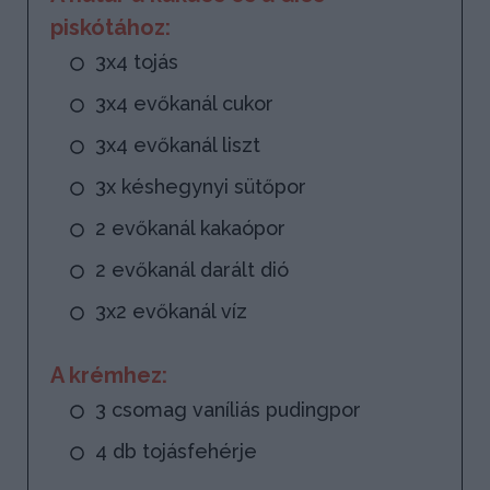
piskótához:
3x4 tojás
3x4 evőkanál cukor
3x4 evőkanál liszt
3x késhegynyi sütőpor
2 evőkanál kakaópor
2 evőkanál darált dió
3x2 evőkanál víz
A krémhez:
3 csomag vaníliás pudingpor
4 db tojásfehérje