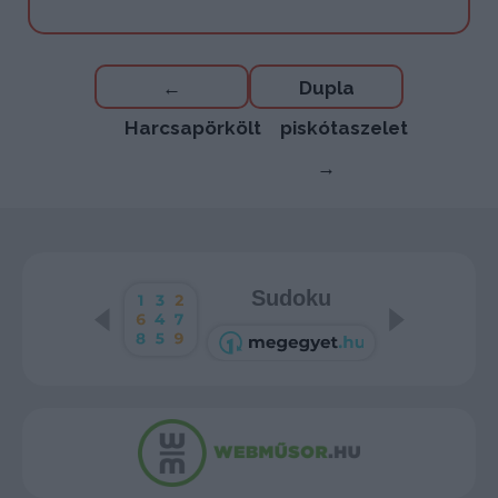
Bejegyzés
←
Dupla
navigáció
Harcsapörkölt
piskótaszelet
→
Sudoku