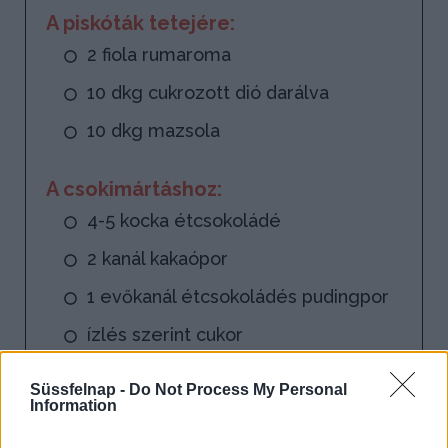
A piskóták tetejére:
2 fiola rumaroma
10 dkg cukrozott dió darálva
10 dkg mazsola
A csokimártáshoz:
4-5 kocka étcsokoládé
2 kanál kakaópor
1 evőkanál étcsokoládés pudingpor
ízlés szerint cukor
4 dl víz
Süssfelnap -
Do Not Process My Personal
Information
1 csomag vaníliás cukor