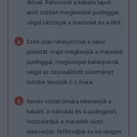
dióval. Rátesszük a kakaós lapot,
amit szintén megkenünk pudinggal,
végül rászórjuk a mazsolát és a diót.
4.
Ezek után ráhelyezzük a natúr
piskótát, majd megkenjük a maradék
pudinggal, megszórjuk kakaóporral,
végül az összeállított süteményt
hűtőbe tesszük 2-3 órára.
5.
Kevés vízzel simára kikeverjük a
kakaót, a cukrokat és a pudingport.
Hozzáöntjük a maradék vizet,
elkeverjük, felforraljuk és kis lángon