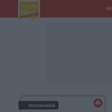
Mi
Hozzávalók