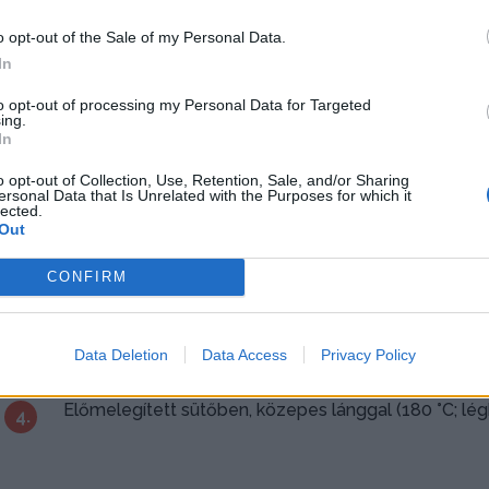
30-60 perc
könnyű
-250
o opt-out of the Sale of my Personal Data.
In
Az élesztőt a langyos tejbe morzsoljuk, és 10 percre 
1.
to opt-out of processing my Personal Data for Targeted
ing.
In
A lisztet a sóval, a pirospaprikával és a borssal öss
2.
o opt-out of Collection, Use, Retention, Sale, and/or Sharing
a tejes élesztővel, a tejföllel, egy egész tojással 
ersonal Data that Is Unrelated with the Purposes for which it
lected.
gyúrunk belőle. Letakarva hűtőszekrénybe tesszük 2
Out
CONFIRM
Ezután meglisztezett gyúródeszkára borítjuk, majd 
3.
téglalapra nyújtjuk. A félretett tojásfehérjével lekenj
széles csíkokra felvágjuk.
Data Deletion
Data Access
Privacy Policy
Előmelegített sütőben, közepes lánggal (180 °C; lég
4.