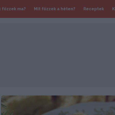
t főzzek ma?
Mit főzzek a héten?
Receptek
K