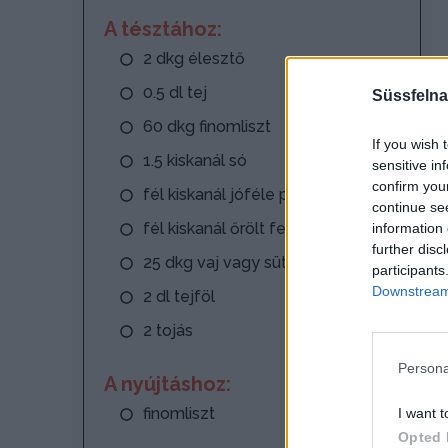
A tésztához:
2 dkg élesztő
0.5 dl tej
Süssfelna
60 dkg finomliszt
If you wish 
1.5 kiskanál só
sensitive in
confirm you
fél kiskanál jóféle pirospaprika
continue se
fél kiskanál őrölt fekete bors
information 
further disc
25 dkg vaj vagy sütőmargarin
participants
Downstream 
2 dl tejföl
2 tojás
Persona
A nyújtáshoz:
finomliszt
I want t
Opted 