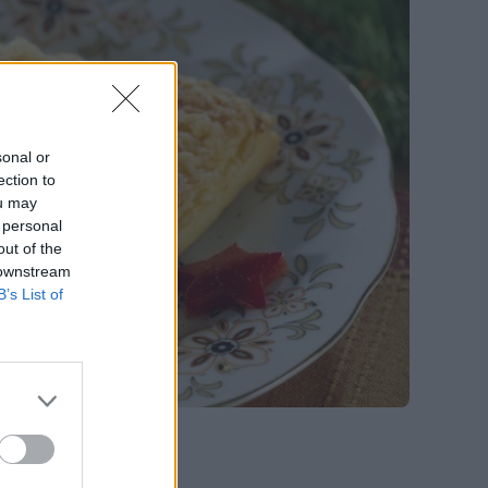
sonal or
ection to
ou may
 personal
out of the
 downstream
B’s List of