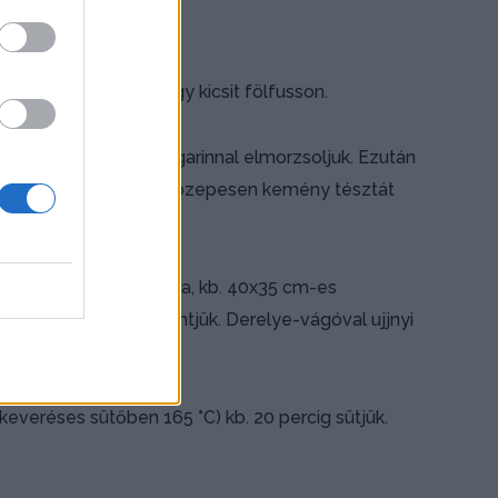
félretesszük, hogy egy kicsit fölfusson.
zeforgatjuk, majd a margarinnal elmorzsoljuk. Ezután
és egynek a sárgájával közepesen kemény tésztát
-3 órára.
kb. 0,8 cm vastagságúra, kb. 40x35 cm-es
ük, reszelt sajttal behintjük. Derelye-vágóval ujjnyi
keveréses sütőben 165 °C) kb. 20 percig sütjük.