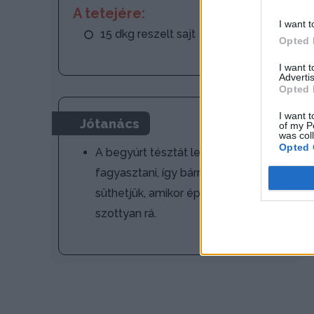
A tetejére:
I want t
15 dkg reszelt sajt
Opted 
I want 
Advertis
Opted 
I want t
Jótanács
of my P
was col
Opted 
A begyúrt tésztát le lehet
fagyasztani, így bármikor frissen
süthetjük, amikor éppen kedvünk
szottyan rá.