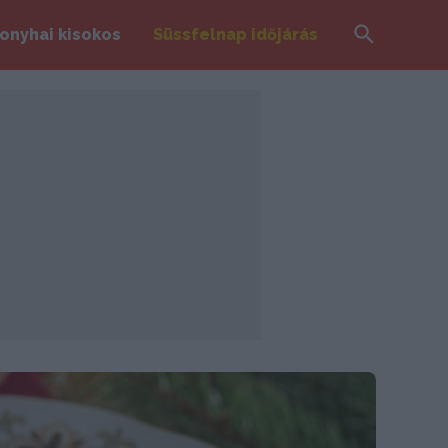
Search
onyhai kisokos
Süssfelnap időjárás