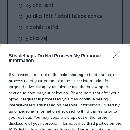
25 dkg liszt
30 dkg főtt füstölt húsos sonka
2 pohár tejföl
5 dkg vaj
só
Süssfelnap -
Do Not Process My Personal
bors
Information
20 dkg füstölt sajt
If you wish to opt-out of the sale, sharing to third parties, or
processing of your personal or sensitive information for
targeted advertising by us, please use the below opt-out
section to confirm your selection. Please note that after your
opt-out request is processed you may continue seeing
interest-based ads based on personal information utilized by
us or personal information disclosed to third parties prior to
your opt-out. You may separately opt-out of the further
disclosure of your personal information by third parties on the
IAB’s list of downstream participants. This information may