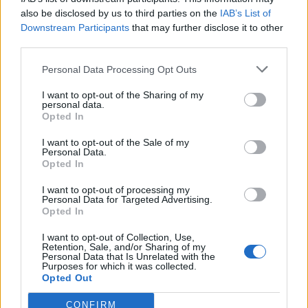
also be disclosed by us to third parties on the
IAB’s List of
Downstream Participants
that may further disclose it to other
third parties.
Personal Data Processing Opt Outs
I want to opt-out of the Sharing of my
personal data.
Opted In
I want to opt-out of the Sale of my
1.
A lisztből, tojásból és kevés vízből
Personal Data.
Opted In
nokedlitésztát készítünk, majd
I want to opt-out of processing my
forrásban lévő vízbe kiszaggatjuk, ha
Personal Data for Targeted Advertising.
Opted In
feljött a víz színére, akkor leszűrjük
I want to opt-out of Collection, Use,
és egy tálba szedjük.
Retention, Sale, and/or Sharing of my
Personal Data that Is Unrelated with the
Purposes for which it was collected.
Opted Out
2.
A sonkát apróra daraboljuk és egy
másik tálba tesszük. A nokedlit
CONFIRM