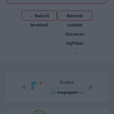
Bejegyzés
←
Rakott
Rántott
navigáció
brokkoli
cukkini
fűszeres
tejföllel
→
Snake