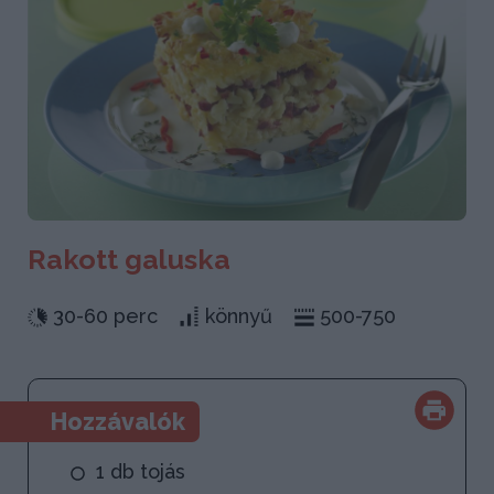
Rakott galuska
30-60 perc
könnyű
500-750
Hozzávalók
1 db tojás